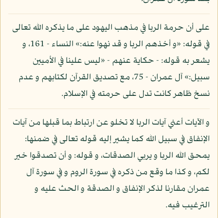
على أن حرمة الربا في مذهب اليهود على ما يذكره الله تعالى
في قوله: «و أخذهم الربا و قد نهوا عنه:» النساء - 161، و
يشعر به قوله: - حكاية عنهم - «ليس علينا في الأميين
سبيل:» آل عمران - 75، مع تصديق القرآن لكتابهم و عدم
نسخ ظاهر كانت تدل على حرمته في الإسلام.
و الآيات أعني آيات الربا لا تخلو عن ارتباط بما قبلها من آيات
الإنفاق في سبيل الله كما يشير إليه قوله تعالى في ضمنها:
يمحق الله الربا و يربي الصدقات، و قوله: و أن تصدقوا خير
لكم، و كذا ما وقع من ذكره في سورة الروم و في سورة آل
عمران مقارنا لذكر الإنفاق و الصدقة و الحث عليه و
الترغيب فيه.