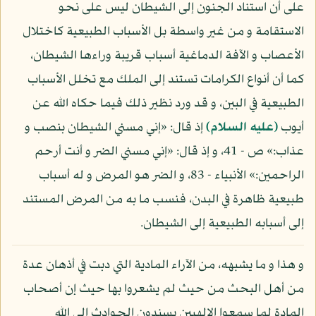
على أن استناد الجنون إلى الشيطان ليس على نحو
الاستقامة و من غير واسطة بل الأسباب الطبيعية كاختلال
الأعصاب و الآفة الدماغية أسباب قريبة وراءها الشيطان،
كما أن أنواع الكرامات تستند إلى الملك مع تخلل الأسباب
الطبيعية في البين، و قد ورد نظير ذلك فيما حكاه الله عن
أيوب
(عليه السلام)
إذ قال: «إني مسني الشيطان بنصب و
عذاب:» ص - 41، و إذ قال: «إني مسني الضر و أنت أرحم
الراحمين:» الأنبياء - 83، و الضر هو المرض و له أسباب
طبيعية ظاهرة في البدن، فنسب ما به من المرض المستند
إلى أسبابه الطبيعية إلى الشيطان.
و هذا و ما يشبهه، من الآراء المادية التي دبت في أذهان عدة
من أهل البحث من حيث لم يشعروا بها حيث إن أصحاب
المادة لما سمعوا الإلهيين يسندون الحوادث إلى الله