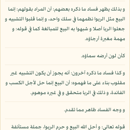
و بذلك يظهر فساد ما ذكره بعضهم: أن المراد بقولهم: إنما
البيع مثل الربوا نظمهما في سلك واحد، و إنما قلبوا التشبيه و
جعلوا الربا أصلا و شبهوا به البيع للمبالغة كما في قوله: و
مهمة مغبرة أرجاؤه.
كأن لون أرضه سماؤه.
و كذا فساد ما ذكره آخرون: أنه يجوز أن يكون التشبيه غير
مقلوب بناء على ما فهموه: أن البيع إنما حل لأجل الكسب و
الفائدة، و ذلك في الربا متحقق و في غيره موهوم.
و وجه الفساد ظاهر مما تقدم.
قوله تعالى: و أحل الله البيع و حرم الربوا، جملة مستأنفة