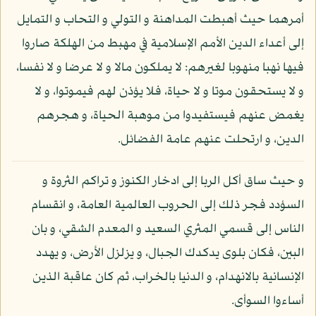
أمرهما حيث أهبطت المداهنة و التولي و التحاب و التمايل
إلى أعداء الدين الأمم الإسلامية في مهبط من الهلكة صاروا
فيها نهبا منهوبا لغيرهم: لا يملكون مالا و لا عرضا و لا نفسا،
و لا يستحقون موتا و لا حياة، فلا يؤذن لهم فيموتوا، و لا
يغمض عنهم فيستفيدوا من موهبة الحياة، و هجرهم
الدين، و ارتحلت عنهم عامة الفضائل.
و حيث ساق أكل الربا إلى ادخار الكنوز و تراكم الثروة و
السؤدد فجر ذلك إلى الحروب العالمية العامة، و انقسام
الناس إلى قسمي المثري السعيد و المعدم الشقي، و بان
البين، فكان بلوى يدكدك الجبال، و يزلزل الأرض، و يهدد
الإنسانية بالانهدام، و الدنيا بالخراب، ثم كان عاقبة الذين
أساءوا السوأى.