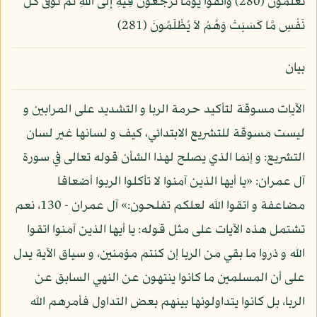
تَعْلَمُونَ (280) وَاتَّقُواْ يَوْمًا تُرْجَعُونَ فِيهِ إِلَى اللّهِ ثُمَّ تُوَفَّى كُلُّ
نَفْسٍ مَّا كَسَبَتْ وَهُمْ لاَ يُظْلَمُونَ (281)
بيان
الآيات مسوقة لتأكيد حرمة الربا و التشديد على المرابين و
ليست مسوقة للتشريع الابتدائي، كيف و لسانها غير لسان
التشريع: و إنما الذي يصلح لهذا الشأن قوله تعالى في سورة
آل عمران: «يا أيها الذين آمنوا لا تأكلوا الربوا أضعافا
مضاعفة و اتقوا الله لعلكم تفلحون:» آل عمران - 130، نعم
تشتمل هذه الآيات على مثل قوله: يا أيها الذين آمنوا اتقوا
الله و ذروا ما بقي من الربا إن كنتم مؤمنين، و سياق الآية يدل
على أن المسلمين ما كانوا ينتهون عن النهي السابق عن
الربا، بل كانوا يتداولونها بينهم بعض التداول فأمرهم الله