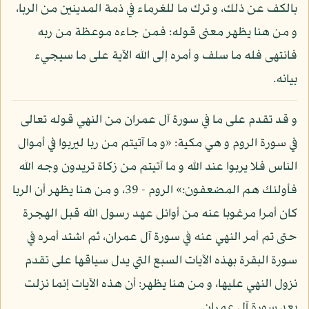
بالكف عن ذلك، و ترك ما للغرماء في ذمة المدينين من الربا،
و من هنا يظهر معنى قوله: فمن جاءه موعظة من ربه
فانتهى فله ما سلف و أمره إلى الله الآية على ما سيجيء
بيانه.
و قد تقدم على ما في سورة آل عمران من النهي قوله تعالى
في سورة الروم و هي مكية: «و ما آتيتم من ربا ليربوا في أموال
الناس فلا يربوا عند الله و ما آتيتم من زكاة تريدون وجه الله
فأولئك هم المضعفون:» الروم - 39، و من هنا يظهر أن الربا
كان أمرا مرغوبا عنه من أوائل عهد رسول الله قبل الهجرة
حتى تم أمر النهي عنه في سورة آل عمران، ثم اشتد أمره في
سورة البقرة بهذه الآيات السبع التي يدل سياقها على تقدم
نزول النهي عليها، و من هنا يظهر: أن هذه الآيات إنما نزلت
بعد سورة آل عمران.