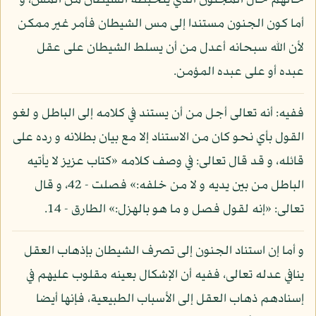
حالهم حال المجنون الذي يتخبطه الشيطان من المس، و
أما كون الجنون مستندا إلى مس الشيطان فأمر غير ممكن
لأن الله سبحانه أعدل من أن يسلط الشيطان على عقل
عبده أو على عبده المؤمن.
ففيه: أنه تعالى أجل من أن يستند في كلامه إلى الباطل و لغو
القول بأي نحو كان من الاستناد إلا مع بيان بطلانه و رده على
قائله، و قد قال تعالى: في وصف كلامه «كتاب عزيز لا يأتيه
الباطل من بين يديه و لا من خلفه:» فصلت - 42، و قال
تعالى: «إنه لقول فصل و ما هو بالهزل:» الطارق - 14.
و أما إن استناد الجنون إلى تصرف الشيطان بإذهاب العقل
ينافي عدله تعالى، ففيه أن الإشكال بعينه مقلوب عليهم في
إسنادهم ذهاب العقل إلى الأسباب الطبيعية، فإنها أيضا