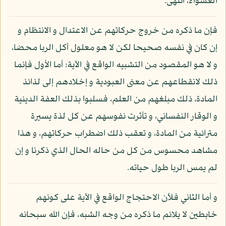
العشواء، انتهى.
فإن ما ذكره من خروج حركاتهم عن الاعتدال و الانتظام و
إن كان في نفسه صحيحا لكن لا هو معلول أكل الربا محضا،
و لا هو المقصود من التشبيه الواقع في الآية: أما الأول فإنما
ذلك لانقطاعهم عن معنى العبودية و إخلادهم إلى لذائذ
المادة، ذلك مبلغهم من العلم، فسلبوا بذلك العفة الدينية
و الوقار النفساني، و تأثرت نفوسهم عن كل لذة يسيرة
مترائية من المادة، و تعقب ذلك اضطراب حركاتهم، و هذا
مشاهد محسوس من كل من حاله الحال الذي ذكرنا و إن
لم يمس الربا طول حياته.
و أما الثاني فلأن الاحتجاج الواقع في الآية على كونهم
خابطين لا يلائم ما ذكره من وجه الشبه، فإن الله سبحانه