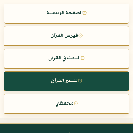
۞
الصفحة الرئيسية
۞
فهرس القرآن
۞
البحث في القرآن
۞
تفسير القرآن
۞
محفظتي