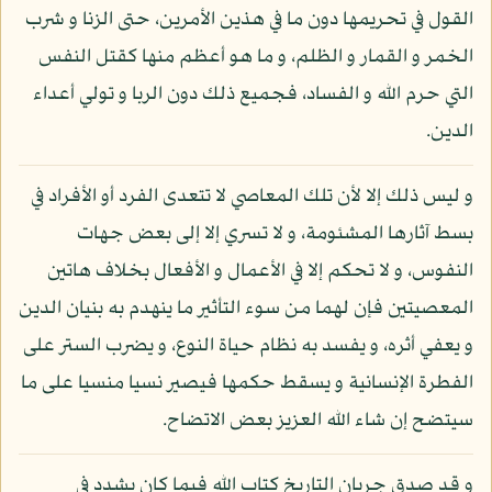
القول في تحريمها دون ما في هذين الأمرين، حتى الزنا و شرب
الخمر و القمار و الظلم، و ما هو أعظم منها كقتل النفس
التي حرم الله و الفساد، فجميع ذلك دون الربا و تولي أعداء
الدين.
و ليس ذلك إلا لأن تلك المعاصي لا تتعدى الفرد أو الأفراد في
بسط آثارها المشئومة، و لا تسري إلا إلى بعض جهات
النفوس، و لا تحكم إلا في الأعمال و الأفعال بخلاف هاتين
المعصيتين فإن لهما من سوء التأثير ما ينهدم به بنيان الدين
و يعفي أثره، و يفسد به نظام حياة النوع، و يضرب الستر على
الفطرة الإنسانية و يسقط حكمها فيصير نسيا منسيا على ما
سيتضح إن شاء الله العزيز بعض الاتضاح.
و قد صدق جريان التاريخ كتاب الله فيما كان يشدد في