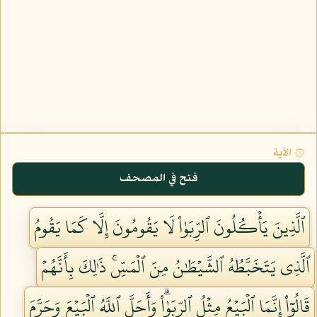
۞ الآية
فتح في المصحف
ٱلَّذِينَ يَأۡكُلُونَ ٱلرِّبَوٰاْ لَا يَقُومُونَ إِلَّا كَمَا يَقُومُ
ٱلَّذِي يَتَخَبَّطُهُ ٱلشَّيۡطَٰنُ مِنَ ٱلۡمَسِّۚ ذَٰلِكَ بِأَنَّهُمۡ
قَالُوٓاْ إِنَّمَا ٱلۡبَيۡعُ مِثۡلُ ٱلرِّبَوٰاْۗ وَأَحَلَّ ٱللَّهُ ٱلۡبَيۡعَ وَحَرَّمَ