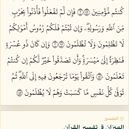
كُنتُم مُّؤۡمِنِينَ ٢٧٨
فَإِن لَّمۡ تَفۡعَلُواْ فَأۡذَنُواْ بِحَرۡبٖ
مِّنَ ٱللَّهِ وَرَسُولِهِۦۖ وَإِن تُبۡتُمۡ فَلَكُمۡ رُءُوسُ أَمۡوَٰلِكُمۡ
لَا تَظۡلِمُونَ وَلَا تُظۡلَمُونَ ٢٧٩
وَإِن كَانَ ذُو عُسۡرَةٖ
فَنَظِرَةٌ إِلَىٰ مَيۡسَرَةٖۚ وَأَن تَصَدَّقُواْ خَيۡرٞ لَّكُمۡ إِن كُنتُمۡ
تَعۡلَمُونَ ٢٨٠
وَٱتَّقُواْ يَوۡمٗا تُرۡجَعُونَ فِيهِ إِلَى ٱللَّهِۖ ثُمَّ
تُوَفَّىٰ كُلُّ نَفۡسٖ مَّا كَسَبَتۡ وَهُمۡ لَا يُظۡلَمُونَ ٢٨١
۞ التفسير
الميزان في تفسير القرآن