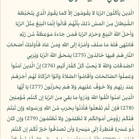
الَّذِينَ يَأْكُلُونَ الرِّبَا لاَ يَقُومُونَ إِلاَّ كَمَا يَقُومُ الَّذِي يَتَخَبَّطُهُ
الشَّيْطَانُ مِنَ الْمَسِّ ذَلِكَ بِأَنَّهُمْ قَالُواْ إِنَّمَا الْبَيْعُ مِثْلُ الرِّبَا
وَأَحَلَّ اللّهُ الْبَيْعَ وَحَرَّمَ الرِّبَا فَمَن جَاءهُ مَوْعِظَةٌ مِّن رَّبِّهِ
فَانتَهَىَ فَلَهُ مَا سَلَفَ وَأَمْرُهُ إِلَى اللّهِ وَمَنْ عَادَ فَأُوْلَئِكَ أَصْحَابُ
النَّارِ هُمْ فِيهَا خَالِدُونَ (275) يَمْحَقُ اللّهُ الْرِّبَا وَيُرْبِي
الصَّدَقَاتِ وَاللّهُ لاَ يُحِبُّ كُلَّ كَفَّارٍ أَثِيمٍ (276) إِنَّ الَّذِينَ آمَنُواْ
وَعَمِلُواْ الصَّالِحَاتِ وَأَقَامُواْ الصَّلاَةَ وَآتَوُاْ الزَّكَاةَ لَهُمْ أَجْرُهُمْ
عِندَ رَبِّهِمْ وَلاَ خَوْفٌ عَلَيْهِمْ وَلاَ هُمْ يَحْزَنُونَ (277) يَا أَيُّهَا
الَّذِينَ آمَنُواْ اتَّقُواْ اللّهَ وَذَرُواْ مَا بَقِيَ مِنَ الرِّبَا إِن كُنتُم مُّؤْمِنِينَ
(278) فَإِن لَّمْ تَفْعَلُواْ فَأْذَنُواْ بِحَرْبٍ مِّنَ اللّهِ وَرَسُولِهِ وَإِن تُبْتُمْ
فَلَكُمْ رُؤُوسُ أَمْوَالِكُمْ لاَ تَظْلِمُونَ وَلاَ تُظْلَمُونَ (279) وَإِن كَانَ
ذُو عُسْرَةٍ فَنَظِرَةٌ إِلَى مَيْسَرَةٍ وَأَن تَصَدَّقُواْ خَيْرٌ لَّكُمْ إِن كُنتُمْ