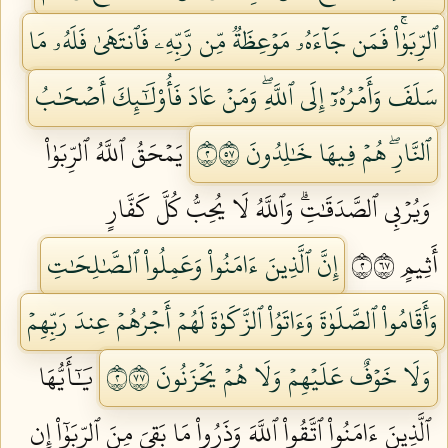
ٱلرِّبَوٰاْۚ فَمَن جَآءَهُۥ مَوۡعِظَةٞ مِّن رَّبِّهِۦ فَٱنتَهَىٰ فَلَهُۥ مَا
سَلَفَ وَأَمۡرُهُۥٓ إِلَى ٱللَّهِۖ وَمَنۡ عَادَ فَأُوْلَٰٓئِكَ أَصۡحَٰبُ
ٱلنَّارِۖ هُمۡ فِيهَا خَٰلِدُونَ ٢٧٥
يَمۡحَقُ ٱللَّهُ ٱلرِّبَوٰاْ
وَيُرۡبِي ٱلصَّدَقَٰتِۗ وَٱللَّهُ لَا يُحِبُّ كُلَّ كَفَّارٍ
أَثِيمٍ ٢٧٦
إِنَّ ٱلَّذِينَ ءَامَنُواْ وَعَمِلُواْ ٱلصَّٰلِحَٰتِ
وَأَقَامُواْ ٱلصَّلَوٰةَ وَءَاتَوُاْ ٱلزَّكَوٰةَ لَهُمۡ أَجۡرُهُمۡ عِندَ رَبِّهِمۡ
وَلَا خَوۡفٌ عَلَيۡهِمۡ وَلَا هُمۡ يَحۡزَنُونَ ٢٧٧
يَٰٓأَيُّهَا
ٱلَّذِينَ ءَامَنُواْ ٱتَّقُواْ ٱللَّهَ وَذَرُواْ مَا بَقِيَ مِنَ ٱلرِّبَوٰٓاْ إِن