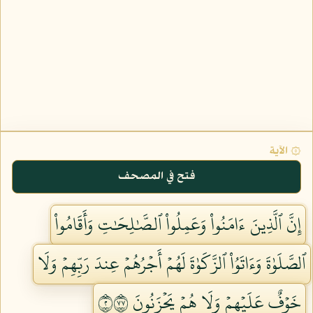
۞ الآية
فتح في المصحف
إِنَّ ٱلَّذِينَ ءَامَنُواْ وَعَمِلُواْ ٱلصَّٰلِحَٰتِ وَأَقَامُواْ
ٱلصَّلَوٰةَ وَءَاتَوُاْ ٱلزَّكَوٰةَ لَهُمۡ أَجۡرُهُمۡ عِندَ رَبِّهِمۡ وَلَا
خَوۡفٌ عَلَيۡهِمۡ وَلَا هُمۡ يَحۡزَنُونَ ٢٧٧