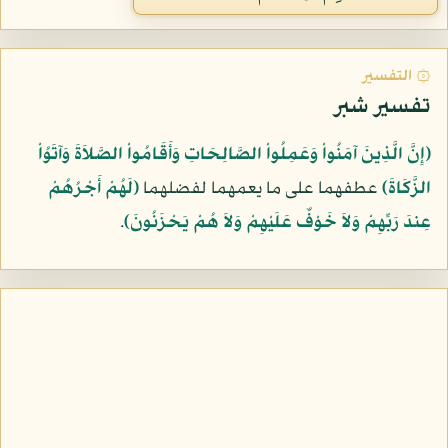
۞ التفسير
تفسير شبر
﴿إِنَّ الَّذِينَ آمَنُواْ وَعَمِلُواْ الصَّالِحَاتِ وَأَقَامُواْ الصَّلاَةَ وَآتَوُاْ
الزَّكَاةَ﴾
عطفهما على ما يعمهما لفضلهما
﴿لَهُمْ أَجْرُهُمْ
عِندَ رَبِّهِمْ وَلاَ خَوْفٌ عَلَيْهِمْ وَلاَ هُمْ يَحْزَنُونَ﴾
.