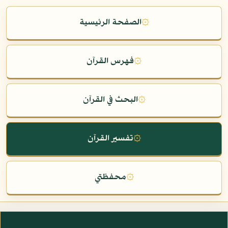
۞
الصفحة الرئيسية
۞
فهرس القرآن
۞
البحث في القرآن
۞
تفسير القرآن
۞
محفظتي