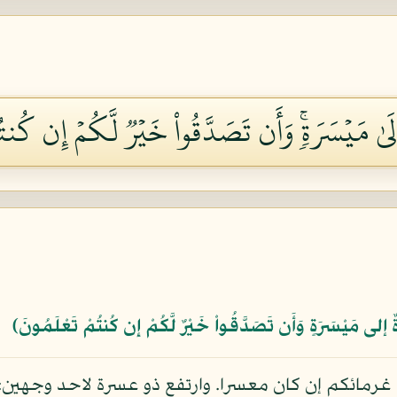
ىٰ مَيۡسَرَةٖۚ وَأَن تَصَدَّقُواْ خَيۡرٞ لَّكُمۡ إِن كُنتُمۡ
 إلى مَيْسَرَةٍ وَأَن تَصَدَّقُواْ خَيْرٌ لَّكُمْ إِن كُنتُمْ تَعْلَمُونَ﴾
 غرمائكم إن كان معسرا. وارتفع ذو عسرة لاحد وجهين: