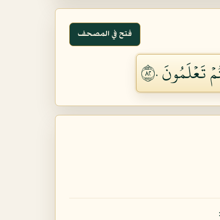
فتح في المصحف
 تَعۡلَمُونَ ٢٨٠