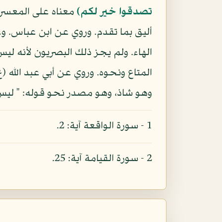
تصدقوا خير لكم)
معناه على المعسر ب
أليق بما تقدم. وروي عن ابن عباس. وع
الهاء. ولم يجز ذلك البصريون لأنه ليس 
المتاع ونحوه. وروي عن أبي عبد الله 
وهو شاذ، وهو مصدر نحو قوله: " ليس لوقعتها كاذبة " ( 1 ) " وتظن أن يفعل به
1 - سورة الواقعة آية: 2.
2 - سورة القيامة آية: 25.