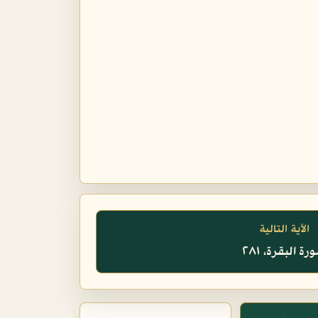
الآية التالية
ة البقرة، ٢٨١