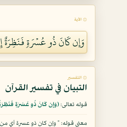
۞ الآية
وَإِن كَانَ ذُو عُسۡرَةٖ فَنَظِرَةٌ إِلَ
۞ التفسير
التبيان في تفسير القرآن
قوله تعالى:
﴿وَإِن كَانَ ذُو عُسْرَةٍ فَنَظِرَةٌ
معنى قوله: " وإن كان ذو عسرة أي من