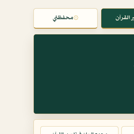
 القرآن
۞
محفظتي