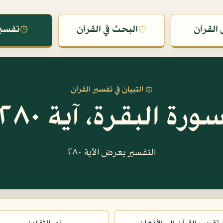
القرآن
۞
البحث في القرآن
۞
تفسير
۞ التبيان في تفسير القرآن
ورة البقرة، آية ٢٨٠
التفسير يعرض الآية ٢٨٠