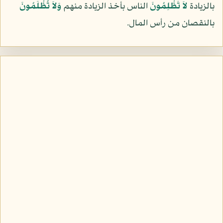
بالزيادة
لاَ تَظْلِمُونَ
الناس بأخذ الزيادة منهم
وَلاَ تُظْلَمُونَ
بالنقصان من رأس المال.