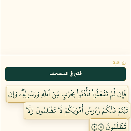
۞ الآية
فتح في المصحف
فَإِن لَّمۡ تَفۡعَلُواْ فَأۡذَنُواْ بِحَرۡبٖ مِّنَ ٱللَّهِ وَرَسُولِهِۦۖ وَإِن
تُبۡتُمۡ فَلَكُمۡ رُءُوسُ أَمۡوَٰلِكُمۡ لَا تَظۡلِمُونَ وَلَا
تُظۡلَمُونَ ٢٧٩