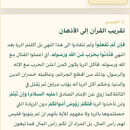
۞ التفسير
تقريب القرآن إلى الأذهان
فَإِن لَّمْ تَفْعَلُواْ
ولم تنقادوا الى هذا النهي بل أكلتم الربا بعد
النهي
فَأْذَنُواْ بِحَرْبٍ مِّنَ اللّهِ وَرَسُولِهِ
، أي اعملوا القتال مع
الله ورسوله، فأكل الربا يكون كمن أعلن الحرب مع الإله
والرسول، وذلك من أفظع الجرائم، وعاقبته خسران الدين
والدنيا، وحكم آكل الربا أنه يؤدّب مرتين ثم يُقتل في
الثالثةكما رُوي عن الإمام الصادق
(عليه السلام)
وَإِن تُبْتُمْ
ولن تأخذوا الربا
فَلَكُمْ رُؤُوسُ أَمْوَالِكُمْ
دون الزيادة التي
حصلتموها بالربا ولا مفهوم للآية بأنهم إن لم يتوبوا فليس
لهم رأس المال، بل المراد أنّ لكم رأس المال فما تبغون