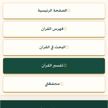
۞
الصفحة الرئيسية
۞
فهرس القرآن
۞
البحث في القرآن
۞
تفسير القرآن
۞
محفظتي