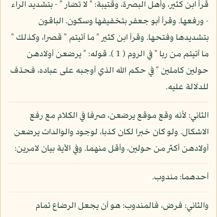
قرأ ابن كثير، وأهل البصرة، وقتيبة: " لا تضار " - بتشديد الراء
- ورفعها. وقرأ أبو جعفر بتخفيفها وسكون. الباقون
بتشديدها وفتحها. وقرأ ابن كثير " ما آتيتم " قصرا، وكذلك "
ما آتيتم من ربا " في الروم ( 1 ). قوله: " يرضعن أولادهن
حولين كاملين " في حكم الله الذي أوجبه على عباده، فحذف
للدلالة عليه.
الثاني: لأنه وقع موقع يرضعن، صرفا في الكلام مع رفع
الاشكال. ولو كان خبرا لكان كذبا، لوجود والوالدات يرضعن
أولادهن أكثر من حولين، وأقل منهما. وفي الآية بيان لامرين:
أحدهما: مندوب.
والثاني: فرض، فالمندوب: هو أن يجعل الرضاع تمام