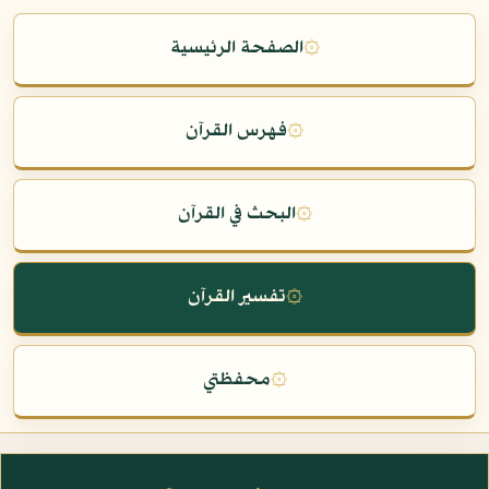
۞
الصفحة الرئيسية
۞
فهرس القرآن
۞
البحث في القرآن
۞
تفسير القرآن
۞
محفظتي