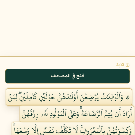
۞ الآية
فتح في المصحف
۞ وَٱلۡوَٰلِدَٰتُ يُرۡضِعۡنَ أَوۡلَٰدَهُنَّ حَوۡلَيۡنِ كَامِلَيۡنِۖ لِمَنۡ
أَرَادَ أَن يُتِمَّ ٱلرَّضَاعَةَۚ وَعَلَى ٱلۡمَوۡلُودِ لَهُۥ رِزۡقُهُنَّ
وَكِسۡوَتُهُنَّ بِٱلۡمَعۡرُوفِۚ لَا تُكَلَّفُ نَفۡسٌ إِلَّا وُسۡعَهَاۚ