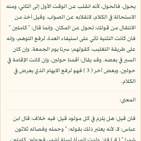
يحول، فالحول، لأنه انقلب عن الوقت الأول إلى الثاني، ومنه
الاستحالة في الكلام، لانقلابه عن الصواب. وقيل أخذ من
الانتقال من قولك: تحول عن المكان. وإنما قال: " كاملين "
فان كانت التثنية تأتي على استيفاء العدة، لرفع التوهم، وإنه
على طريقة التغليب، كقولهم: سرنا يوم الجمعة. وإن كان
السير في بعضه. وقد يقال: أقمنا حولين، وإن كانت الإقامة في
حولين، وبعض آخر ( 3 ) فهو لرفع الايهام الذي يعرض في
الكلام.
المعنى:
فان قيل: هل يلزم في كل مولود قيل: فيه خلاف: قال ابن
عباس: لا، لأنه يعتبر ذلك بقوله: " وحمله وفصاله ثلاثون
شهرا " ( 4 ) فان ولدت المرأة لستة أشهر، فحولين كاملين،