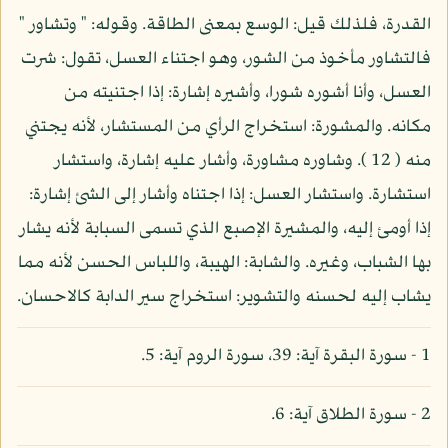
القدرة، فلذلك قيل: الوسع بمعنى الطاقة. وقوله: " وتشاور "
فالتشاور مأخوذ من الشور، وهو اجتناء العسل، تقول: شرت
العسل، وأنا أشوره شورا، وأشيره إشارة: إذا اجتنيته من
مكانه. والمشورة: استخراج الرأي من المستشار، لأنه يجتني
منه ( 12 ). وشاوره مشاورة، وأشار عليه إشارة، واستشار
استشارة. واستشار العسل: إذا اجتناه وأشار إلى الشئ إشارة:
إذا أومئ إليه، والمشيرة الإصبع الذي تسمى السبابة لأنه يشار
بها الشباب، وغيره. والشابة: الهيبة، واللباس الحسن لأنه مما
يشاب إليه لحسنه والتشوير: استخراج سير الدابة كالاحسان.
1 - سورة البقرة آية: 39، سورة الروم آية: 5.
2 - سورة الطلاق آية: 6.