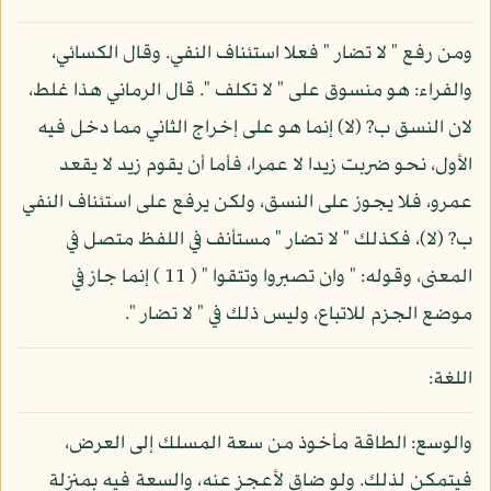
ومن رفع " لا تضار " فعلا استئناف النفي. وقال الكسائي،
والفراء: هو منسوق على " لا تكلف ". قال الرماني هذا غلط،
لان النسق ب? (لا) إنما هو على إخراج الثاني مما دخل فيه
الأول، نحو ضربت زيدا لا عمرا، فأما أن يقوم زيد لا يقعد
عمرو، فلا يجوز على النسق، ولكن يرفع على استئناف النفي
ب? (لا)، فكذلك " لا تضار " مستأنف في اللفظ متصل في
المعنى، وقوله: " وان تصبروا وتتقوا " ( 11 ) إنما جاز في
موضع الجزم للاتباع، وليس ذلك في " لا تضار ".
اللغة:
والوسع: الطاقة مأخوذ من سعة المسلك إلى العرض،
فيتمكن لذلك. ولو ضاق لأعجز عنه، والسعة فيه بمنزلة