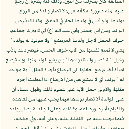
المبالغة كان بمنزلته من اثنين، وذلك لأنه يضره إن رجع
عليه، منه ضرورة، فكأنه قيل: لا تضار والدة من الزوج
بولدها. ولو قيل في ولدها لجاز في المعنى، وكذلك فرض
الوالد. وعن أبي جعفر وأبي عبد الله (ع) أي لا يترك جماعها
خوف الحمل لأجل ولدها المرتضع " ولا مولود له بولده "
يعني لا تمنع نفسها من الأب خوف الحمل، فيضر ذلك بالأب
وقيل: " لا تضار والدة بولدها " بأن ينزع الولد منها، ويسترضع
امرأة أخرى مع إجابتها إلى الرضاع بأجرة المثل " ولا مولود
له " بولده أي لا تمتنع هي من الارضاع إذا أعطيت أجرة
مثلها، والأولى حمل الآية على عموم ذلك. وقيل: معناه أن
على الوالدة ألا تضار بولدها فيما يجب عليها من تعاهده،
والقيام بأمره، ورضاعه، وغذاءه. وعلى الوالد ألا يضار بولده
فيما يجب عليه من النفقة عليه، وعلى أمه، وفي حفظه،
وتعاهده. وقوله: " وعلى الوارث مثل ذلك " قال الحسن،