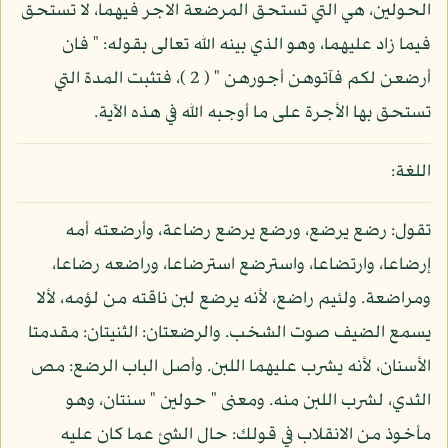
الحولين، هي التي تستحق المرضعة الاجر فيهما، لا تستحق
فيما زاد عليهما، وهو الذي بينه الله تعالى بقوله: " فان
أرضعن لكم فآتوهن أجورهن " ( 2 )، فتثبت المدة التي
تستحق بها الأجرة على ما أوجبه الله في هذه الآية.
اللغة:
تقول: رضع يرضع، ورضع يرضع رضاعة، وأرضعته أمه
إرضاعا، وارتضاعا، واسترضع استرضاعا، وراضعه رضاعا،
ومراضعة. ولئيم راضع، لأنه يرضع لبن ناقته من لؤمه، لألا
يسمع الضيف صوت الشخب. والرضعتان: الثنيتان: مقدمتا
الأسنان، لأنه يشرب عليهما اللبن. وأصل الباب الرضع: مص
الثدي، لشرب اللبن منه. ومعنى " حولين " سنتان، وهو
مأخوذ من الانقلاب في قولك: حال الشئ عما كان عليه