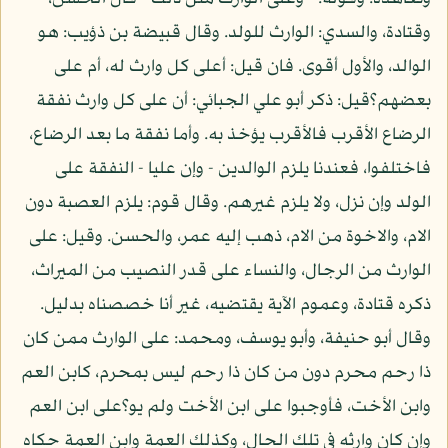
وقتادة، والسدي: الوارث للولد. وقال قبيضة بن ذؤيب: هو
الوالد، والأول أقوى. فان قيل: أعلى كل وارث له، أم على
بعضهم؟قيل: ذكر أبو علي الجبائي: أن على كل وارث نفقة
الرضاع الأقرب فالأقرب يؤخذ به. وأما نفقة ما بعد الرضاع،
فاختلفوا، فعندنا يلزم الوالدين - وإن عليا - النفقة على
الولد وإن نزل، ولا يلزم غيرهم. وقال قوم: يلزم العصبة دون
الام، والاخوة من الام، ذهب إليه عمر، والحسن. وقيل: على
الوارث من الرجال، والنساء على قدر النصيب من الميراث،
ذكره قتادة، وعموم الآية يقتضيه، غير أنا خصصناه بدليل.
وقال أبو حنيفة، وأبو يوسف، ومحمد: على الوارث ممن كان
ذا رحم محرم دون من كان ذا رحم ليس بمحرم، كابن العم
وابن الأخت، فأوجبوا على ابن الأخت ولم يو؟على ابن العم
وإن كان وارثه في تلك الحال، وكذلك العمة وابن العمة حكاه