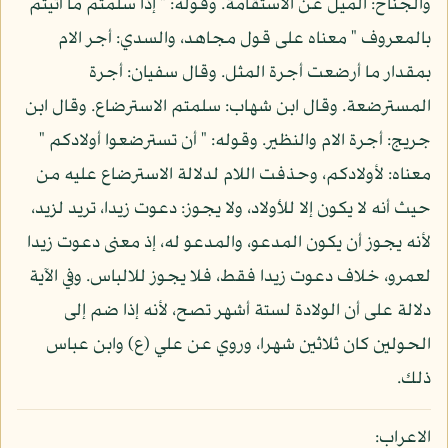
والجناح: الميل عن الاستقامة. وقوله: " إذا سلمتم ما آتيتم
بالمعروف " معناه على قول مجاهد، والسدي: أجر الام
بمقدار ما أرضعت أجرة المثل. وقال سفيان: أجرة
المسترضعة. وقال ابن شهاب: سلمتم الاسترضاع. وقال ابن
جريج: أجرة الام والنظير. وقوله: " أن تسترضعوا أولادكم "
معناه: لأولادكم، وحذفت اللام لدلالة الاسترضاع عليه من
حيث أنه لا يكون إلا للأولاد، ولا يجوز: دعوت زيدا، تريد لزيد،
لأنه يجوز أن يكون المدعو، والمدعو له، إذ معنى دعوت زيدا
لعمرو، خلاف دعوت زيدا فقط، فلا يجوز للالباس. وفي الآية
دلالة على أن الولادة لستة أشهر تصح، لأنه إذا ضم إلى
الحولين كان ثلاثين شهرا، وروي عن علي (ع) وابن عباس
ذلك.
الاعراب: