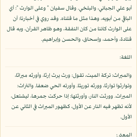
أبو علي الجبائي، والبلخي. وقال سفيان " وعلى الوارث ": أي
الباقي من أبويه، وهذا مثل ما قلناه. وقد روي في أخبارنا: أن
على الوارث كائنا من كان النفقة، وهو ظاهر القرآن، وبه قال
قتادة، وأحمد، وإسحاق، والحسن وإبراهيم.
اللغة:
والميراث: تركة الميت، تقول: ورث يرث إرثا، وأورثه ميراثا،
وتوارثوا توارثا، وورثه توريثا. وأورته الحي ضعفا. والتراث:
الميراث. وورثت النار، وأورثتها: إذا حركت جمرها، ليشتعل،
لأنه تظهر فيه النار عن الأول، كظهور الميراث في الثاني عن
الأول.
المعنى: