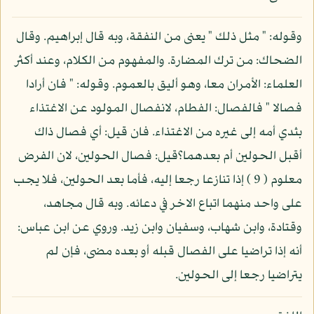
وقوله: " مثل ذلك " يعنى من النفقة، وبه قال إبراهيم. وقال
الضحاك: من ترك المضارة. والمفهوم من الكلام، وعند أكثر
العلماء: الأمران معا، وهو أليق بالعموم. وقوله: " فان أرادا
فصالا " فالفصال: الفطام، لانفصال المولود عن الاغتذاء
بثدي أمه إلى غيره من الاغتذاء. فان قيل: أي فصال ذاك
أقبل الحولين أم بعدهما؟قيل: فصال الحولين، لان الفرض
معلوم ( 9 ) إذا تنازعا رجعا إليه، فأما بعد الحولين، فلا يجب
على واحد منهما اتباع الاخر في دعائه. وبه قال مجاهد،
وقتادة، وابن شهاب، وسفيان وابن زيد. وروي عن ابن عباس:
أنه إذا تراضيا على الفصال قبله أو بعده مضى، فإن لم
يتراضيا رجعا إلى الحولين.