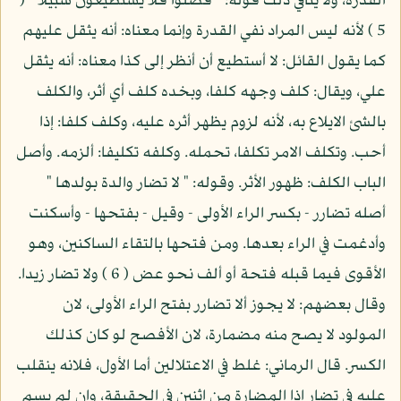
القدرة، ولا ينافي ذلك قوله: " فضلوا فلا يستطيعون سبيلا " (
5 ) لأنه ليس المراد نفي القدرة وإنما معناه: أنه يثقل عليهم
كما يقول القائل: لا أستطيع أن أنظر إلى كذا معناه: أنه يثقل
علي، ويقال: كلف وجهه كلفا، وبخده كلف أي أثر، والكلف
بالشئ الايلاع به، لأنه لزوم يظهر أثره عليه، وكلف كلفا: إذا
أحب. وتكلف الامر تكلفا، تحمله. وكلفه تكليفا: ألزمه. وأصل
الباب الكلف: ظهور الأثر. وقوله: " لا تضار والدة بولدها "
أصله تضارر - بكسر الراء الأولى - وقيل - بفتحها - وأسكنت
وأدغمت في الراء بعدها. ومن فتحها بالتقاء الساكنين، وهو
الأقوى فيما قبله فتحة أو ألف نحو عض ( 6 ) ولا تضار زيدا.
وقال بعضهم: لا يجوز ألا تضارر بفتح الراء الأولى، لان
المولود لا يصح منه مضمارة، لان الأفصح لو كان كذلك
الكسر. قال الرماني: غلط في الاعتلالين أما الأول، فلانه ينقلب
عليه في تضار إذا المضارة من اثنين في الحقيقة، وإن لم يسم