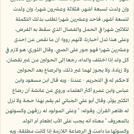
وإن ولدت لسبعة أشهر، فثلاثة وعشرون شهرا، وإن ولدت
لتسعة أشهر، فاحد وعشرين شهرا تطلب بذلك التكملة
لثلاثين شهرا في الحمل والفصال الذي سقط به الفرض،
وعلى هذا تدل أخبارنا، لأنهم رووا: أن ما نقص عن إحدى
وعشرين شهرا فهو جور على الصبي. وقال الثوري: هو لازم في
كل ولد إذا اختلف والداه، رجعا إلى الحولين من غير نقصان،
ولا زيادة، ولا يجوز لهما غير ذلك، والرضاع بعد الحولين
لاحكم له في التحريم - عندنا - وبه قال ابن مسعود وابن
عباس وابن عمرو أكثر العلماء، وروي عن عائشة أن رضاع
الكثير يؤثر. وقال أبو علي الجبائي لم يقم بهذا حجة ولا نزل
له ظاهر القرآن. وقوله: " وعلى المولود له رزقهن وكسوتهن
بالمعروف " معناه أنه يجب على الأب إطعام أم الولد
وكسوتها ما دامت في الرضاعة اللازمة إذا كانت مطلقة، وبه