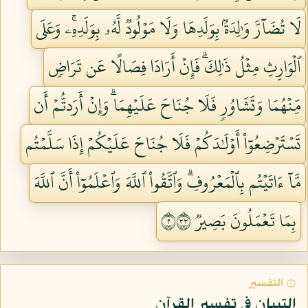
لَا تُضَآرَّ وَٰلِدَةُۢ بِوَلَدِهَا وَلَا مَوۡلُودٞ لَّهُۥ بِوَلَدِهِۦۚ وَعَلَى
ٱلۡوَارِثِ مِثۡلُ ذَٰلِكَۗ فَإِنۡ أَرَادَا فِصَالًا عَن تَرَاضٖ
مِّنۡهُمَا وَتَشَاوُرٖ فَلَا جُنَاحَ عَلَيۡهِمَاۗ وَإِنۡ أَرَدتُّمۡ أَن
تَسۡتَرۡضِعُوٓاْ أَوۡلَٰدَكُمۡ فَلَا جُنَاحَ عَلَيۡكُمۡ إِذَا سَلَّمۡتُم
مَّآ ءَاتَيۡتُم بِٱلۡمَعۡرُوفِۗ وَٱتَّقُواْ ٱللَّهَ وَٱعۡلَمُوٓاْ أَنَّ ٱللَّهَ
بِمَا تَعۡمَلُونَ بَصِيرٞ ٢٣٣
۞ التفسير
التبيان في تفسير القرآن