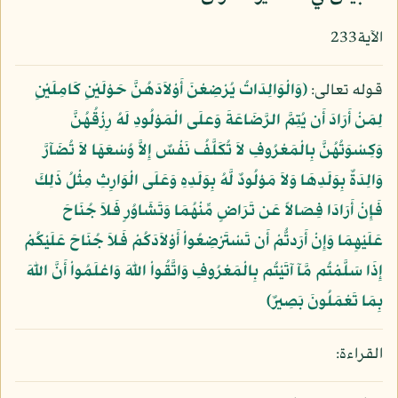
الآية233
قوله تعالى:
﴿وَالْوَالِدَاتُ يُرْضِعْنَ أَوْلاَدَهُنَّ حَوْلَيْنِ كَامِلَيْنِ
لِمَنْ أَرَادَ أَن يُتِمَّ الرَّضَاعَةَ وَعلَى الْمَوْلُودِ لَهُ رِزْقُهُنَّ
وَكِسْوَتُهُنَّ بِالْمَعْرُوفِ لاَ تُكَلَّفُ نَفْسٌ إِلاَّ وُسْعَهَا لاَ تُضَآرَّ
وَالِدَةٌ بِوَلَدِهَا وَلاَ مَوْلُودٌ لَّهُ بِوَلَدِهِ وَعَلَى الْوَارِثِ مِثْلُ ذَلِكَ
فَإِنْ أَرَادَا فِصَالاً عَن تَرَاضٍ مِّنْهُمَا وَتَشَاوُرٍ فَلاَ جُنَاحَ
عَلَيْهِمَا وَإِنْ أَرَدتُّمْ أَن تَسْتَرْضِعُواْ أَوْلاَدَكُمْ فَلاَ جُنَاحَ عَلَيْكُمْ
إِذَا سَلَّمْتُم مَّآ آتَيْتُم بِالْمَعْرُوفِ وَاتَّقُواْ اللّهَ وَاعْلَمُواْ أَنَّ اللّهَ
بِمَا تَعْمَلُونَ بَصِيرٌ﴾
القراءة: