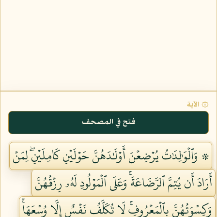
۞ الآية
فتح في المصحف
۞ وَٱلۡوَٰلِدَٰتُ يُرۡضِعۡنَ أَوۡلَٰدَهُنَّ حَوۡلَيۡنِ كَامِلَيۡنِۖ لِمَنۡ
أَرَادَ أَن يُتِمَّ ٱلرَّضَاعَةَۚ وَعَلَى ٱلۡمَوۡلُودِ لَهُۥ رِزۡقُهُنَّ
وَكِسۡوَتُهُنَّ بِٱلۡمَعۡرُوفِۚ لَا تُكَلَّفُ نَفۡسٌ إِلَّا وُسۡعَهَاۚ