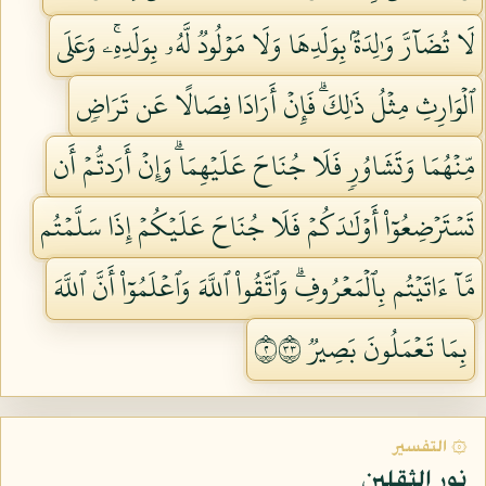
لَا تُضَآرَّ وَٰلِدَةُۢ بِوَلَدِهَا وَلَا مَوۡلُودٞ لَّهُۥ بِوَلَدِهِۦۚ وَعَلَى
ٱلۡوَارِثِ مِثۡلُ ذَٰلِكَۗ فَإِنۡ أَرَادَا فِصَالًا عَن تَرَاضٖ
مِّنۡهُمَا وَتَشَاوُرٖ فَلَا جُنَاحَ عَلَيۡهِمَاۗ وَإِنۡ أَرَدتُّمۡ أَن
تَسۡتَرۡضِعُوٓاْ أَوۡلَٰدَكُمۡ فَلَا جُنَاحَ عَلَيۡكُمۡ إِذَا سَلَّمۡتُم
مَّآ ءَاتَيۡتُم بِٱلۡمَعۡرُوفِۗ وَٱتَّقُواْ ٱللَّهَ وَٱعۡلَمُوٓاْ أَنَّ ٱللَّهَ
بِمَا تَعۡمَلُونَ بَصِيرٞ ٢٣٣
۞ التفسير
نور الثقلين