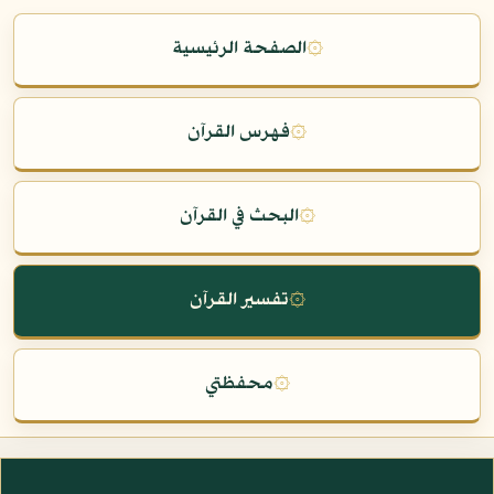
۞
الصفحة الرئيسية
۞
فهرس القرآن
۞
البحث في القرآن
۞
تفسير القرآن
۞
محفظتي