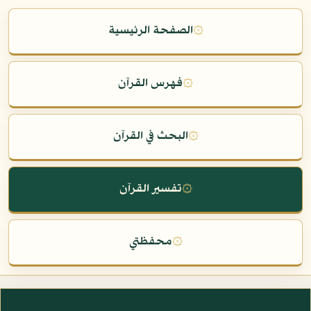
۞
الصفحة الرئيسية
۞
فهرس القرآن
۞
البحث في القرآن
۞
تفسير القرآن
۞
محفظتي