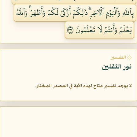
بِٱللَّهِ وَٱلۡيَوۡمِ ٱلۡأٓخِرِۗ ذَٰلِكُمۡ أَزۡكَىٰ لَكُمۡ وَأَطۡهَرُۚ وَٱللَّهُ
يَعۡلَمُ وَأَنتُمۡ لَا تَعۡلَمُونَ ٢٣٢
۞ التفسير
نور الثقلين
لا يوجد تفسير متاح لهذه الآية في المصدر المختار.