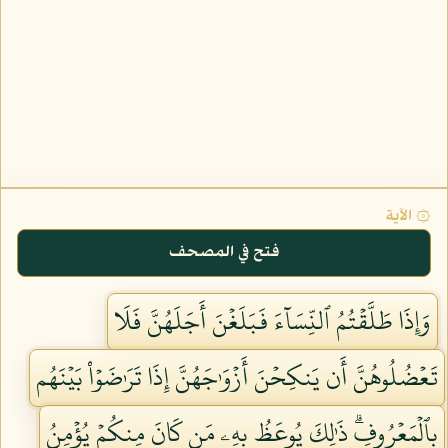
۞ الآية
فتح في المصحف
وَإِذَا طَلَّقۡتُمُ ٱلنِّسَآءَ فَبَلَغۡنَ أَجَلَهُنَّ فَلَا
تَعۡضُلُوهُنَّ أَن يَنكِحۡنَ أَزۡوَٰجَهُنَّ إِذَا تَرَٰضَوۡاْ بَيۡنَهُم
بِٱلۡمَعۡرُوفِۗ ذَٰلِكَ يُوعَظُ بِهِۦ مَن كَانَ مِنكُمۡ يُؤۡمِنُ