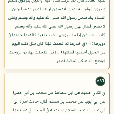
عليه السلام قال: لما نزلت هذه الآية: والذين يتوفون منكم
ويذرون أزواجا يتربصن بأنفسهن أربعة أشهر وعشرا جئن
النساء يخاصمن رسول الله صلى الله عليه وآله وسلم وقلن
لا نصبر، فقال لهن رسول الله صلى الله عليه وآله وسلم
كانت إحداكن إذا مات زوجها أخذت بعرة فألقتها خلفها في
دويرها ( 4 ) في خدرها ثم قعدت فإذا كان مثل ذلك اليوم
من الحول أخذتها ففتتها ( 5 ) ثم اكتحلت بها، ثم تزوجت
فوضع الله عنكن ثمانية أشهر.
٨٩٦
في الكافي حميد عن ابن سماعة عن محمد بن أبي حمزة
عن أبي أيوب عن محمد بن مسلم قال: جاءت امرأة إلى
أبى عبد الله عليه السلام تستفتيه في المبيت في غير بيتها