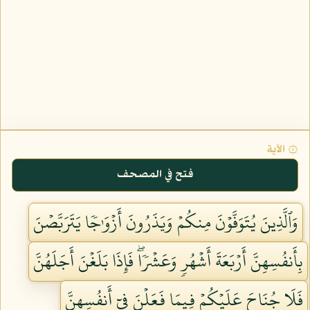
۞ الآية
فتح في المصحف
وَٱلَّذِينَ يُتَوَفَّوۡنَ مِنكُمۡ وَيَذَرُونَ أَزۡوَٰجٗا يَتَرَبَّصۡنَ
بِأَنفُسِهِنَّ أَرۡبَعَةَ أَشۡهُرٖ وَعَشۡرٗاۖ فَإِذَا بَلَغۡنَ أَجَلَهُنَّ
فَلَا جُنَاحَ عَلَيۡكُمۡ فِيمَا فَعَلۡنَ فِيٓ أَنفُسِهِنَّ