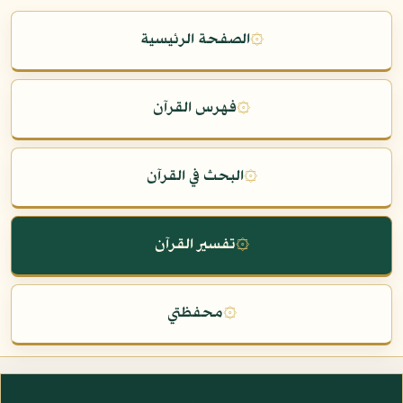
۞
الصفحة الرئيسية
۞
فهرس القرآن
۞
البحث في القرآن
۞
تفسير القرآن
۞
محفظتي