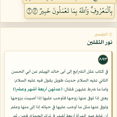
بِٱلۡمَعۡرُوفِۗ وَٱللَّهُ بِمَا تَعۡمَلُونَ خَبِيرٞ ٢٣٤
۞ التفسير
نور الثقلين
٨٩٣
في كتاب علل الشرايع إلى أبى خالد الهيثم عن أبي الحسن
الثاني عليه السلام حديث طويل يقول فيه عليه السلام:
واما ما شرط عليهن فقال:
(عدتهن أربعة أشهر وعشرا)
يعنى إذا توفى عنها زوجها فأوجب عليها إذا أصيبت بزوجها
وتوفى عنها مثل ما أوجب عليها في حياته إذا إلى منها وعلم
أن غاية صبر المرأة أربعة أشهر في ترك الجماع، فمن، ثم