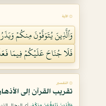
۞ الآية
وَٱلَّذِينَ يُتَوَفَّوۡنَ مِنكُمۡ وَيَذَرُو
فَلَا جُنَاحَ عَلَيۡكُمۡ فِيمَا فَعَلۡنَ 
۞ التفسير
تقريب القرآن إلى الأذها
وَالَّذِينَ يُتَوَفَّوْنَ مِنكُمْ
، أي الرجال الذ