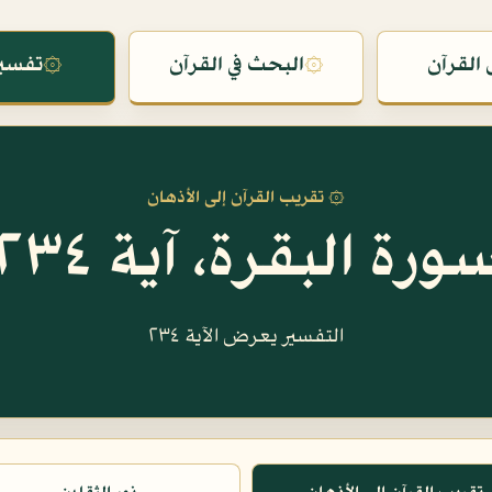
القرآن
۞
البحث في القرآن
۞
تفسير
۞ تقريب القرآن إلى الأذهان
ورة البقرة، آية ٢٣٤
التفسير يعرض الآية ٢٣٤