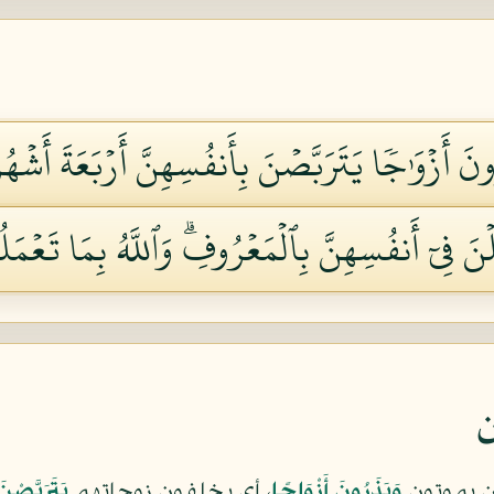
نَ أَزۡوَٰجٗا يَتَرَبَّصۡنَ بِأَنفُسِهِنَّ أَرۡبَعَةَ أَشۡهُرٖ
فِيٓ أَنفُسِهِنَّ بِٱلۡمَعۡرُوفِۗ وَٱللَّهُ بِمَا تَعۡمَلُو
ن
ين يموتون
وَيَذَرُونَ أَزْوَاجًا
، أي يخلفون زوجاتهم
يَتَرَبَّصْن