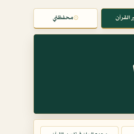
 القرآن
۞
محفظتي