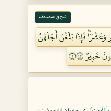
فتح في المصحف
 وَعَشۡرٗاۖ فَإِذَا بَلَغۡنَ أَجَلَهُنَّ
نَ خَبِيرٞ ٢٣٤
َ بِأَنفُسِهِنَّ
، أي يحفظن أنفسهنّ عن