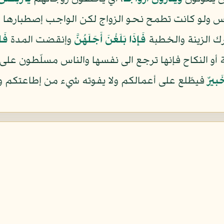
النفس ولو كانت تطمح نحو الزواج لكن الواجب إصطبارها 
ك الزينة والخطبة
فَإِذَا بَلَغْنَ أَجَلَهُنَّ
وإنقضت المدة
فَل
 أو النكاح فإنها ترجع الى نفسها والناس مسلّطون عل
َبيرٌ
فيطّلع على أعمالكم ولا يفوته شيء من إطاعتكم 