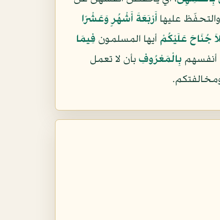
والتحفّظ عليها
أَرْبَعَةَ أَشْهُرٍ وَعَشْرًا
اَ جُنَاحَ عَلَيْكُمْ
أيها المسلمون
فِيمَا
ى أنفسهم
بِالْمَعْرُوفِ
بأن لا تعمل
ومخالفتكم.