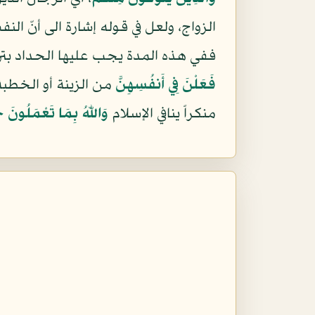
الزواج، ولعل في قوله إشارة الى أنّ 
ففي هذه المدة يجب عليها الحداد بتر
فَعَلْنَ فِي أَنفُسِهِنَّ
من الزينة أو الخطبة
منكراً ينافي الإسلام
وَاللّهُ بِمَا تَعْمَلُونَ خ