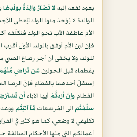
يعود نفعه إليه
لاَ تُضَآرَّ وَالِدَةٌ بِوَلَدِهَا
بأ
الوالدة لا يُؤخذ منها الولدليُعطى للأ
الأم عاطفة الأب نحو الولد فتكلّفه أكث
فإن لبن الأم أوفق بالولد، الأول أقرب 
للولد، ولا يخفى أن أجر رضاع الصبي م
يفطماه قبل الحولين
عَن تَرَاضٍ مِّنْهُمَا
إستقلّ أحدهما بالفطام فإنّ الرضا الم
الفطام
وَإِنْ أَرَدتُّمْ
أيها الآباء
أَن تَسْتَرْضِع
سَلَّمْتُم
الى المُرضِعات
مَّآ آتَيْتُم
ووعدتم
تكليفي لا وضعي، كما هو كثير في الق
أعمالكم التي منها الأحكام السالفة ح