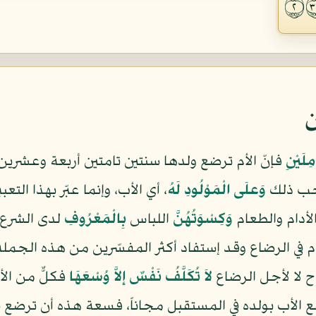
ن
ِلَيْنِ
فإنّ الأم ترضع ولدها سنتين تامتين أربعة وعشرين
وجب ذلك
وَعلَى الْمَوْلُودِ لَهُ
، أي الأب، وإنما عبّر بهذا التعب
لأدام والطعام
وَكِسْوَتُهُنَّ
اللباس
بِالْمَعْرُوفِ
لدى الشرع و
 في الرضاع وقد إستفاد أكثر المفسّرين من هذه الجملة كو
ح لا لأجل الرضاع
لاَ تُكَلَّفُ نَفْسٌ إِلاَّ وُسْعَهَا
فكلٌّ من الأ
نتفع الأب بولده في المستقبل مجاناً، فسعة هذه أن ترضع 