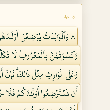
۞ الآية
۞ وَٱلۡوَٰلِدَٰتُ يُرۡضِعۡنَ أَوۡلَٰدَهُنَّ 
وَكِسۡوَتُهُنَّ بِٱلۡمَعۡرُوفِۚ لَا تُكَلَّفُ
وَعَلَى ٱلۡوَارِثِ مِثۡلُ ذَٰلِكَۗ فَإِنۡ 
أَن تَسۡتَرۡضِعُوٓاْ أَوۡلَٰدَكُمۡ فَلَا جُن