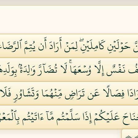
حَوۡلَيۡنِ كَامِلَيۡنِۖ لِمَنۡ أَرَادَ أَن يُتِمَّ ٱلرَّضَاعَة
 نَفۡسٌ إِلَّا وُسۡعَهَاۚ لَا تُضَآرَّ وَٰلِدَةُۢ بِوَلَدِهَا 
أَرَادَا فِصَالًا عَن تَرَاضٖ مِّنۡهُمَا وَتَشَاوُرٖ فَلَا ج
َاحَ عَلَيۡكُمۡ إِذَا سَلَّمۡتُم مَّآ ءَاتَيۡتُم بِٱلۡمَعۡرُو