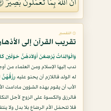
أَنَّ ٱللَّهَ بِمَا تَعۡمَلُونَ بَصِيرٞ ٢٣٣
۞ التفسير
تقريب القرآن إلى الأذها
وَالْوَالِدَاتُ يُرْضِعْنَ أَوْلاَدَهُنَّ حَوْلَيْنِ كَام
ندب إليها الإسلام ومن العلماء من أ
له الولد فاللازم أن يحنو عليه
رِزْقُهُنَّ
ا
الأب أن يقوم بهذه الشؤون مادامت الأم
فالرزق والكسوة على الزوج لأجل النكا
فلا تتحمّل الأم الرضاع بلا بدل ولا ي