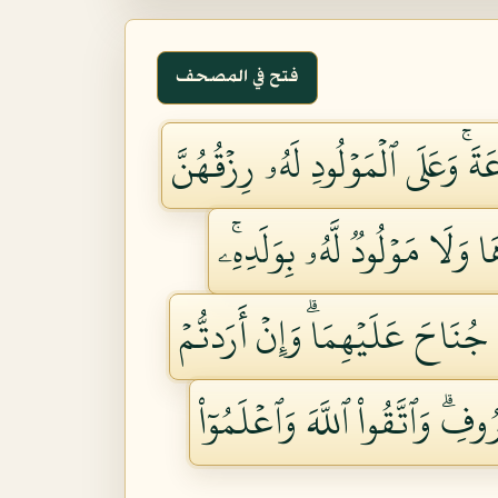
فتح في المصحف
َۚ وَعَلَى ٱلۡمَوۡلُودِ لَهُۥ رِزۡقُهُنَّ
وَلَا مَوۡلُودٞ لَّهُۥ بِوَلَدِهِۦۚ
ُنَاحَ عَلَيۡهِمَاۗ وَإِنۡ أَرَدتُّمۡ
فِۗ وَٱتَّقُواْ ٱللَّهَ وَٱعۡلَمُوٓاْ