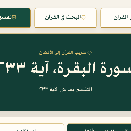
القرآن
۞
البحث في القرآن
۞
تفسير
۞ تقريب القرآن إلى الأذهان
ورة البقرة، آية ٢٣٣
التفسير يعرض الآية ٢٣٣