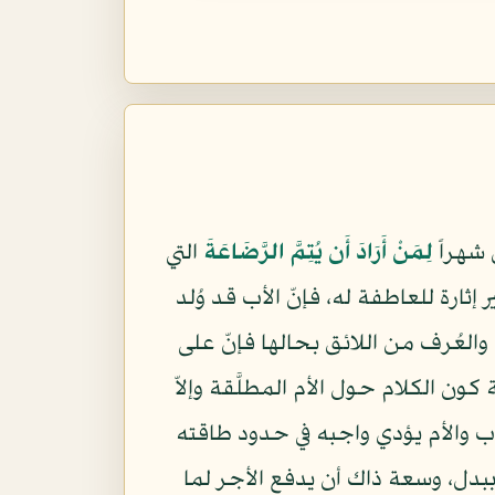
 شهراً
لِمَنْ أَرَادَ أَن يُتِمَّ الرَّضَاعَةَ
التي
ير إثارة للعاطفة له، فإنّ الأب قد وُلد
العُرف من اللائق بحالها فإنّ على
ن الكلام حول الأم المطلَّقة وإلاّ
ب والأم يؤدي واجبه في حدود طاقته
ببدل، وسعة ذاك أن يدفع الأجر لما