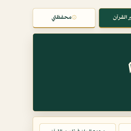
 القرآن
۞
محفظتي