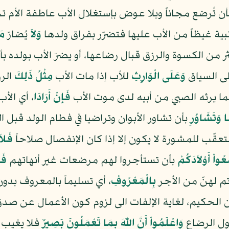
ن تُرضع مجاناً وبلا عوض بإستغلال الأب عاطفة الأم تجا
جنبية غيظاً من الأب عليها فتضرّر بفراق ولدها
وَلاَ
يُضارّ
مَ
ر من الكسوة والرزق قبال رضاعها، أو يضرّ الأب بولده ب
الى السياق
وَعَلَى الْوَارِثِ
للأب إذا مات الأب
مِثْلُ ذَلِكَ
الرز
ما يرثه الصبي من أبيه لدى موت الأب
فَإِنْ أَرَادَا
، أي الأب
 وَتَشَاوُرٍ
بأن تشاور الأبوان وتراضيا في فطام الولد قبل ا
تعقّب للمشورة لا يكون إلا إذا كان الإنفصال صلاحاً
فَلاَ
ُواْ أَوْلاَدَكُمْ
بأن تستأجروا لهم مرضعات غير أنهاتهم
فَل
 لهنّ من الأجر
بِالْمَعْرُوفِ
، أي تسليماً بالمعروف بد
رآن الحكيم، لغاية الإلفات الى لزوم كون الأعمال عن 
ول الرضاع
وَاعْلَمُواْ أَنَّ اللّهَ بِمَا تَعْمَلُونَ بَصِيرٌ
فلا يغيب 