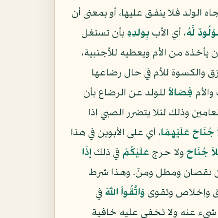
ه الولد فلا ينفق عليها، أو بمعنى أن
وْلُودٌ لَّهُ
، أي الأب
بِوَلَدِهِ
بأن تستغل
أن يأخذه من الأم ويعطيه للأجنبية،
ق والكسوة للأم في حال رضاعها
 والأم
فِصَالاً
للولد عن الرضاع بأن
لعامين وذلك لئلا يتضرر الصبي إذا
 جُنَاحَ عَلَيْهِمَا
، أي على الأبوين في هذا
اَ جُنَاحَ
ولا حرج
عَلَيْكُمْ
في ذلك
إِذَا
ون نقصان ومطل ومنّ، وهذا شرط
صدق وإخلاص وتقوى
وَاتَّقُواْ اللّهَ
في
شيء عنه ولا تخفى عليه خافية