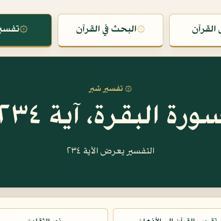
القرآن
۞
البحث في القرآن
۞
تفسير
۞ تفسير شبر
ورة البقرة، آية ٢٣٤
التفسير يعرض الآية ٢٣٤