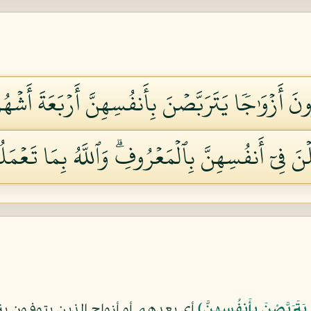
نَ أَزۡوَٰجٗا يَتَرَبَّصۡنَ بِأَنفُسِهِنَّ أَرۡبَعَةَ أَشۡهُرٖ
فِيٓ أَنفُسِهِنَّ بِٱلۡمَعۡرُوفِۗ وَٱللَّهُ بِمَا تَعۡمَلُو
 يَتَرَبَّصْنَ بِأَنفُسِهِنَّ﴾
أي بعدهم أو أزواج الذين يتوفون 