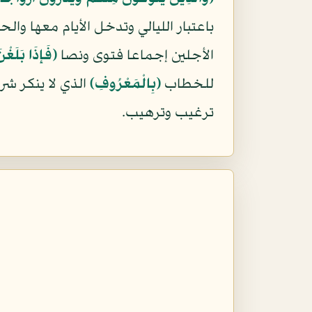
باعتبار الليالي وتدخل الأيام معها وا
الأجلين إجماعا فتوى ونصا
﴿فَإِذَا بَلَغْ
للخطاب
﴿بِالْمَعْرُوفِ﴾
الذي لا ينكر شر
ترغيب وترهيب.