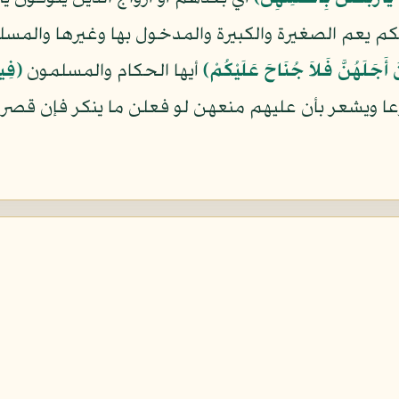
لحكم يعم الصغيرة والكبيرة والمدخول بها وغيرها والمسلم
نَ أَجَلَهُنَّ فَلاَ جُنَاحَ عَلَيْكُمْ﴾
أيها الحكام والمسلمون
﴿فِيم
عا ويشعر بأن عليهم منعهن لو فعلن ما ينكر فإن قصروا