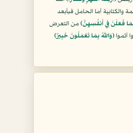
ة والكتابية أما الحامل فبأبعد
َا فَعَلْنَ فِي أَنفُسِهِنَّ﴾
من التعرض
 أثموا
﴿وَاللّهُ بِمَا تَعْمَلُونَ خَبِيرٌ﴾