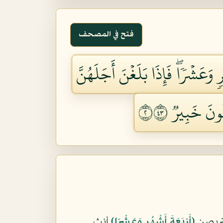
فتح في المصحف
 وَعَشۡرٗاۖ فَإِذَا بَلَغۡنَ أَجَلَهُنَّ
نَ خَبِيرٞ ٢٣٤
يتربصن
﴿أَرْبَعَةَ أَشْهُرٍ وَعَشْرًا﴾
أنث