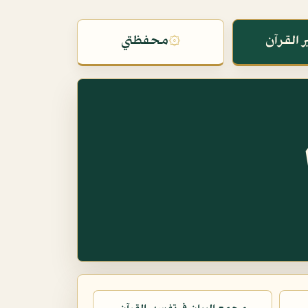
 القرآن
۞
محفظتي