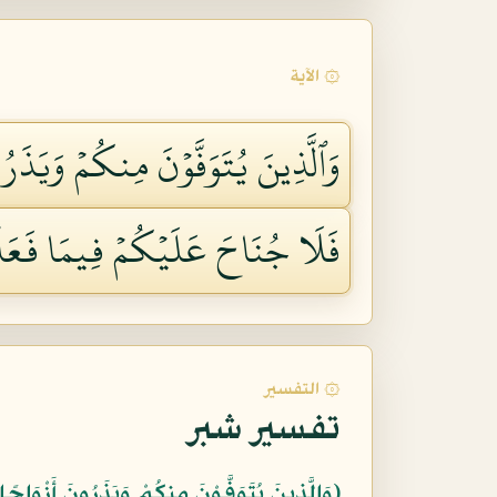
۞ الآية
وَٱلَّذِينَ يُتَوَفَّوۡنَ مِنكُمۡ وَيَذَرُو
فَلَا جُنَاحَ عَلَيۡكُمۡ فِيمَا فَعَلۡنَ 
۞ التفسير
تفسير شبر
﴿وَالَّذِينَ يُتَوَفَّوْنَ مِنكُمْ وَيَذَرُونَ أَزْوَاجًا