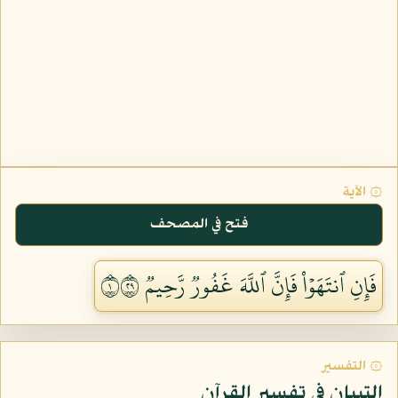
۞ الآية
فتح في المصحف
فَإِنِ ٱنتَهَوۡاْ فَإِنَّ ٱللَّهَ غَفُورٞ رَّحِيمٞ ١٩٢
۞ التفسير
التبيان في تفسير القرآن