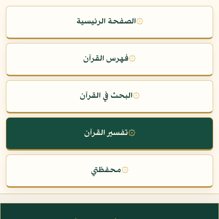
۞
الصفحة الرئيسية
۞
فهرس القرآن
۞
البحث في القرآن
۞
تفسير القرآن
۞
محفظتي