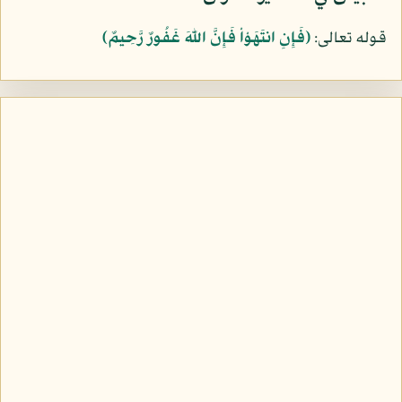
قوله تعالى:
﴿فَإِنِ انتَهَوْاْ فَإِنَّ اللّهَ غَفُورٌ رَّحِيمٌ﴾