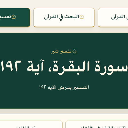
القرآن
۞
البحث في القرآن
۞
تفسير
۞ تفسير شبر
ورة البقرة، آية ١٩٢
التفسير يعرض الآية ١٩٢