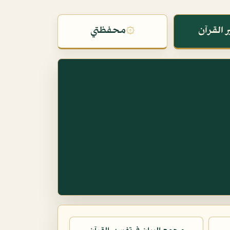
 القرآن
۞
محفظتي