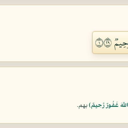
ِيمٞ ١٩٢
اللّهَ غَفُورٌ رَّحِيمٌ﴾
بهم.