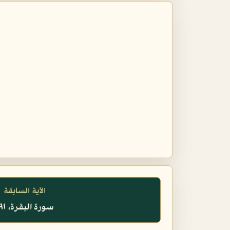
الآية السابقة
سورة البقرة، ١٩١