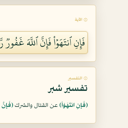
۞ الآية
فَإِنِ ٱنتَهَوۡاْ فَإِنَّ ٱللَّهَ غَفُورٞ رَّح
۞ التفسير
تفسير شبر
﴿فَإِنِ انتَهَوْاْ﴾
عن القتال والشرك
﴿فَإِنَّ 