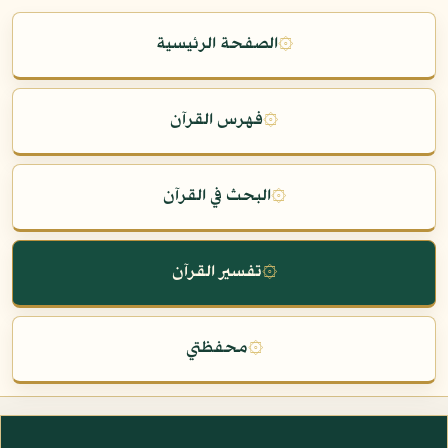
۞
الصفحة الرئيسية
۞
فهرس القرآن
۞
البحث في القرآن
۞
تفسير القرآن
۞
محفظتي