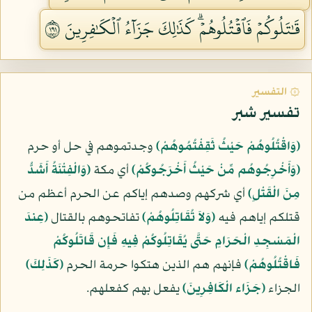
قَٰتَلُوكُمۡ فَٱقۡتُلُوهُمۡۗ كَذَٰلِكَ جَزَآءُ ٱلۡكَٰفِرِينَ ١٩١
۞ التفسير
تفسير شبر
﴿وَاقْتُلُوهُمْ حَيْثُ ثَقِفْتُمُوهُمْ﴾
وجدتموهم في حل أو حرم
﴿وَأَخْرِجُوهُم مِّنْ حَيْثُ أَخْرَجُوكُمْ﴾
أي مكة
﴿وَالْفِتْنَةُ أَشَدُّ
مِنَ الْقَتْلِ﴾
أي شركهم وصدهم إياكم عن الحرم أعظم من
قتلكم إياهم فيه
﴿وَلاَ تُقَاتِلُوهُمْ﴾
تفاتحوهم بالقتال
﴿عِندَ
الْمَسْجِدِ الْحَرَامِ حَتَّى يُقَاتِلُوكُمْ فِيهِ فَإِن قَاتَلُوكُمْ
فَاقْتُلُوهُمْ﴾
فإنهم هم الذين هتكوا حرمة الحرم
﴿كَذَلِكَ﴾
الجزاء
﴿جَزَاء الْكَافِرِينَ﴾
يفعل بهم كفعلهم.