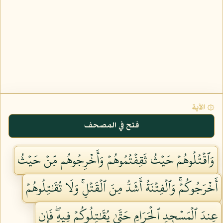
۞ الآية
فتح في المصحف
وَٱقۡتُلُوهُمۡ حَيۡثُ ثَقِفۡتُمُوهُمۡ وَأَخۡرِجُوهُم مِّنۡ حَيۡثُ
أَخۡرَجُوكُمۡۚ وَٱلۡفِتۡنَةُ أَشَدُّ مِنَ ٱلۡقَتۡلِۚ وَلَا تُقَٰتِلُوهُمۡ
عِندَ ٱلۡمَسۡجِدِ ٱلۡحَرَامِ حَتَّىٰ يُقَٰتِلُوكُمۡ فِيهِۖ فَإِن