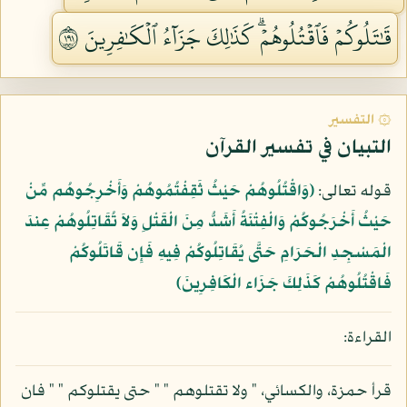
قَٰتَلُوكُمۡ فَٱقۡتُلُوهُمۡۗ كَذَٰلِكَ جَزَآءُ ٱلۡكَٰفِرِينَ ١٩١
۞ التفسير
التبيان في تفسير القرآن
قوله تعالى:
﴿وَاقْتُلُوهُمْ حَيْثُ ثَقِفْتُمُوهُمْ وَأَخْرِجُوهُم مِّنْ
حَيْثُ أَخْرَجُوكُمْ وَالْفِتْنَةُ أَشَدُّ مِنَ الْقَتْلِ وَلاَ تُقَاتِلُوهُمْ عِندَ
الْمَسْجِدِ الْحَرَامِ حَتَّى يُقَاتِلُوكُمْ فِيهِ فَإِن قَاتَلُوكُمْ
فَاقْتُلُوهُمْ كَذَلِكَ جَزَاء الْكَافِرِينَ﴾
القراءة:
قرأ حمزة، والكسائي، " ولا تقتلوهم " " حتى يقتلوكم " " فان