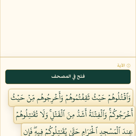
۞ الآية
فتح في المصحف
وَٱقۡتُلُوهُمۡ حَيۡثُ ثَقِفۡتُمُوهُمۡ وَأَخۡرِجُوهُم مِّنۡ حَيۡثُ
أَخۡرَجُوكُمۡۚ وَٱلۡفِتۡنَةُ أَشَدُّ مِنَ ٱلۡقَتۡلِۚ وَلَا تُقَٰتِلُوهُمۡ
عِندَ ٱلۡمَسۡجِدِ ٱلۡحَرَامِ حَتَّىٰ يُقَٰتِلُوكُمۡ فِيهِۖ فَإِن