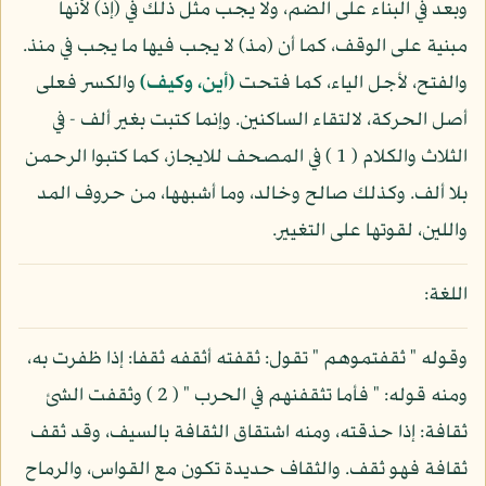
وبعد في البناء على الضم، ولا يجب مثل ذلك في (إذ) لأنها
مبنية على الوقف، كما أن (مذ) لا يجب فيها ما يجب في منذ.
والفتح، لأجل الياء، كما فتحت
(أين، وكيف)
والكسر فعلى
أصل الحركة، لالتقاء الساكنين. وإنما كتبت بغير ألف - في
الثلاث والكلام ( 1 ) في المصحف للايجاز، كما كتبوا الرحمن
بلا ألف. وكذلك صالح وخالد، وما أشبهها، من حروف المد
واللين، لقوتها على التغيير.
اللغة:
وقوله " ثقفتموهم " تقول: ثقفته أثقفه ثقفا: إذا ظفرت به،
ومنه قوله: " فأما تثقفنهم في الحرب " ( 2 ) وثقفت الشئ
ثقافة: إذا حذقته، ومنه اشتقاق الثقافة بالسيف، وقد ثقف
ثقافة فهو ثقف. والثقاف حديدة تكون مع القواس، والرماح