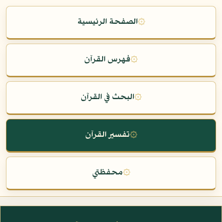
۞
الصفحة الرئيسية
۞
فهرس القرآن
۞
البحث في القرآن
۞
تفسير القرآن
۞
محفظتي