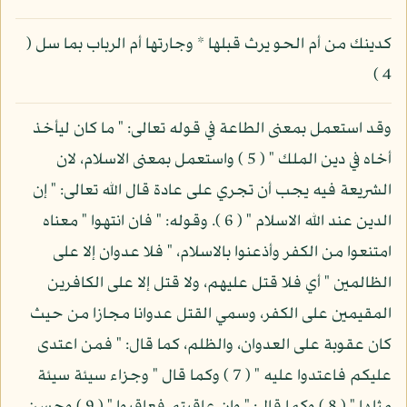
كدينك من أم الحو يرث قبلها * وجارتها أم الرباب بما سل (
4 )
وقد استعمل بمعنى الطاعة في قوله تعالى: " ما كان ليأخذ
أخاه في دين الملك " ( 5 ) واستعمل بمعنى الاسلام، لان
الشريعة فيه يجب أن تجري على عادة قال الله تعالى: " إن
الدين عند الله الاسلام " ( 6 ). وقوله: " فان انتهوا " معناه
امتنعوا من الكفر وأذعنوا بالاسلام، " فلا عدوان إلا على
الظالمين " أي فلا قتل عليهم، ولا قتل إلا على الكافرين
المقيمين على الكفر، وسمي القتل عدوانا مجازا من حيث
كان عقوبة على العدوان، والظلم، كما قال: " فمن اعتدى
عليكم فاعتدوا عليه " ( 7 ) وكما قال " وجزاء سيئة سيئة