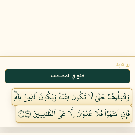
۞ الآية
فتح في المصحف
وَقَٰتِلُوهُمۡ حَتَّىٰ لَا تَكُونَ فِتۡنَةٞ وَيَكُونَ ٱلدِّينُ لِلَّهِۖ
فَإِنِ ٱنتَهَوۡاْ فَلَا عُدۡوَٰنَ إِلَّا عَلَى ٱلظَّٰلِمِينَ ١٩٣