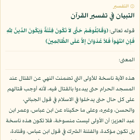
۞ التفسير
التبيان في تفسير القرآن
قوله تعالى:
﴿وَقَاتِلُوهُمْ حَتَّى لاَ تَكُونَ فِتْنَةٌ وَيَكُونَ الدِّينُ لِلّهِ
فَإِنِ انتَهَواْ فَلاَ عُدْوَانَ إِلاَّ عَلَى الظَّالِمِينَ﴾
المعنى:
هذه الآية ناسخة للأولى التي تضمنت النهي عن القتال عند
المسجد الحرام حتى يبدءوا بالقتال فيه، لأنه أوجب قتالهم
على كل حال حتى يدخلوا في الاسلام في قول الجبائي،
والحسن، وغيره، وعلى ما حكيناه عن ابن عباس، وعمر ابن
عبد العزيز: أن الأولى ليست منسوخة، فلا تكون هذه ناسخة
بل تكون مؤكدة، والفتنة الشرك في قول ابن عباس، وقتادة،