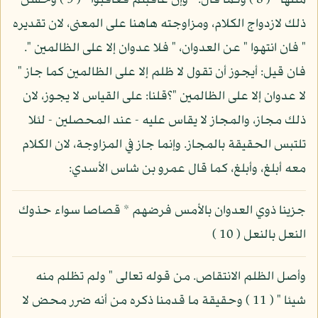
مثلها " ( 8 ) وكما قال: " وإن عاقبتم فعاقبوا " ( 9 ) وحسن
ذلك لازدواج الكلام، ومزاوجته هاهنا على المعنى، لان تقديره
" فان انتهوا " عن العدوان، " فلا عدوان إلا على الظالمين ".
فان قيل: أيجوز أن تقول لا ظلم إلا على الظالمين كما جاز "
لا عدوان إلا على الظالمين "؟قلنا: على القياس لا يجوز، لان
ذلك مجاز، والمجاز لا يقاس عليه - عند المحصلين - لئلا
تلتبس الحقيقة بالمجاز. وإنما جاز في المزاوجة، لان الكلام
معه أبلغ، وأبلغ، كما قال عمرو بن شاس الأسدي:
جزينا ذوي العدوان بالأمس فرضهم * قصاصا سواء حذوك
النعل بالنعل ( 10 )
وأصل الظلم الانتقاص. من قوله تعالى " ولم تظلم منه
شيئا " ( 11 ) وحقيقة ما قدمنا ذكره من أنه ضرر محض لا