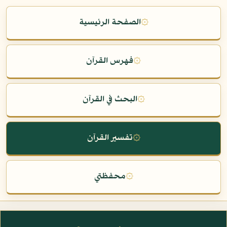
۞
الصفحة الرئيسية
۞
فهرس القرآن
۞
البحث في القرآن
۞
تفسير القرآن
۞
محفظتي