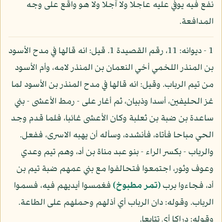
نفع فيه يوفي عليه عاجلا ولا آجلا ولا هو واقع على وجه
المدافعة.
1 - ديوانه: 11، رقم القصيدة 1. قيل: انه قالها في مدح الأسود
بن المنذر اللخمي أخي النعمان بن المنذر لامه، وأم الأسود
من تيم الرباب. وقيل: انه قالها في مدح المنذر بن الأسود لما
غز الحليفين، أسدا وذبيان، ثم أغار على - رمط الأعشى - بني
ساعدة بن ضبة بن ثعلبة وكان الأعشى غائبا، فلما قدم وجد
الحي مباحا فأتاه، فأنشده، وسأله أن يهبه الاسرى، ففعل.
والرباب - بكسر الراء - بنو عبد مناة بن أد، وهم تيم وعدي
وعوف وثور، اجتمعوا فتحالفوا مع بني عمهم ضبة تيم بن
أد، فجاءوا برب
(تمر مطبوخ)
فغمسوا أيديهم فيه، فسموا
الرباب. وقوله: دان الرباب أي أذلهم وحملهم على الطاعة.
وقوله: دراكا أي تتابعا.