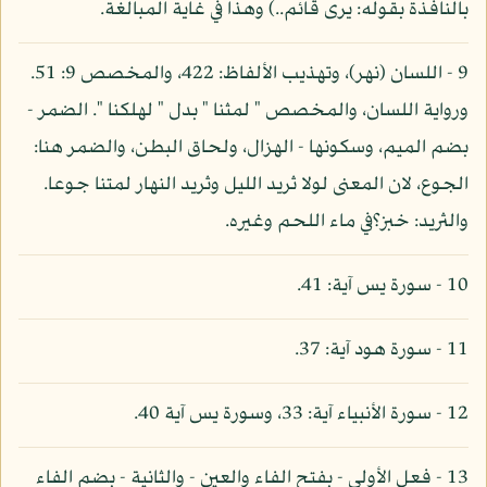
بالنافذة بقوله: يرى قائم..) وهذا في غاية المبالغة.
9 - اللسان (نهر)، وتهذيب الألفاظ: 422، والمخصص 9: 51.
ورواية اللسان، والمخصص " لمثنا " بدل " لهلكنا ". الضمر -
بضم الميم، وسكونها - الهزال، ولحاق البطن، والضمر هنا:
الجوع، لان المعنى لولا ثريد الليل وثريد النهار لمتنا جوعا.
والثريد: خبز؟في ماء اللحم وغيره.
10 - سورة يس آية: 41.
11 - سورة هود آية: 37.
12 - سورة الأنبياء آية: 33، وسورة يس آية 40.
13 - فعل الأولى - بفتح الفاء والعين - والثانية - بضم الفاء