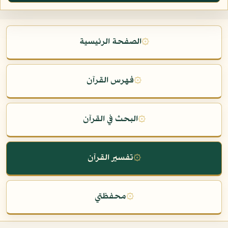
۞
الصفحة الرئيسية
۞
فهرس القرآن
۞
البحث في القرآن
۞
تفسير القرآن
۞
محفظتي