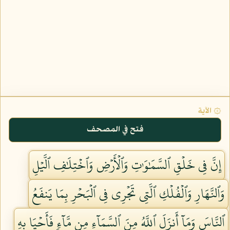
۞ الآية
فتح في المصحف
إِنَّ فِي خَلۡقِ ٱلسَّمَٰوَٰتِ وَٱلۡأَرۡضِ وَٱخۡتِلَٰفِ ٱلَّيۡلِ
وَٱلنَّهَارِ وَٱلۡفُلۡكِ ٱلَّتِي تَجۡرِي فِي ٱلۡبَحۡرِ بِمَا يَنفَعُ
ٱلنَّاسَ وَمَآ أَنزَلَ ٱللَّهُ مِنَ ٱلسَّمَآءِ مِن مَّآءٖ فَأَحۡيَا بِهِ