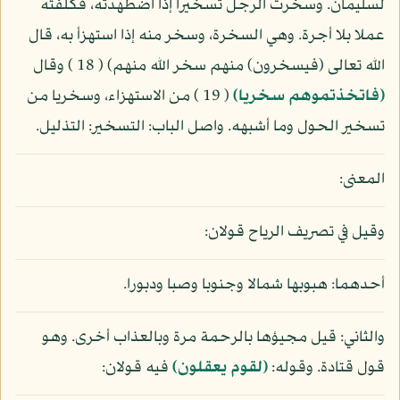
لسليمان. وسخرت الرجل تسخيرا إذا اضطهدته، فكلفته
عملا بلا أجرة. وهي السخرة، وسخر منه إذا استهزأ به، قال
الله تعالى (فيسخرون) منهم سخر الله منهم) ( 18 ) وقال
(فاتخذتموهم سخريا)
( 19 ) من الاستهزاء، وسخريا من
تسخير الحول وما أشبهه. واصل الباب: التسخير: التذليل.
المعنى:
وقيل في تصريف الرياح قولان:
أحدهما: هبوبها شمالا وجنوبا وصبا ودبورا.
والثاني: قيل مجيؤها بالرحمة مرة وبالعذاب أخرى. وهو
قول قتادة. وقوله:
(لقوم يعقلون)
فيه قولان: