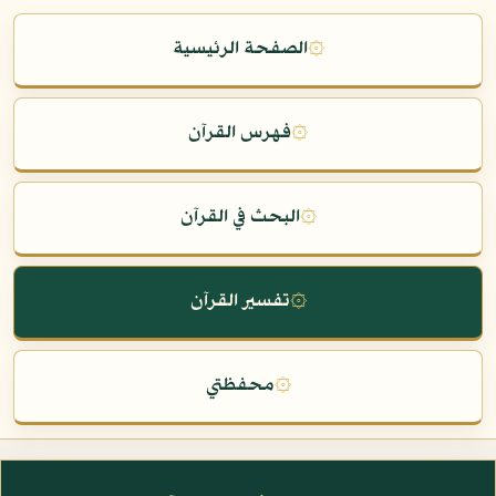
۞
الصفحة الرئيسية
۞
فهرس القرآن
۞
البحث في القرآن
۞
تفسير القرآن
۞
محفظتي