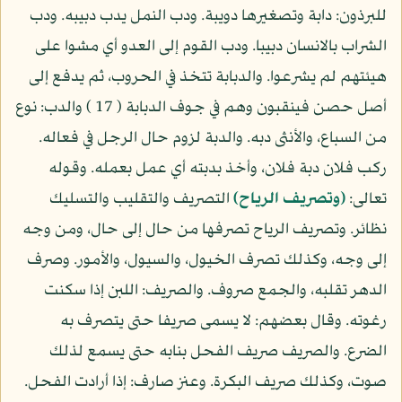
للبرذون: دابة وتصغيرها دويبة. ودب النمل يدب دبيبه. ودب
الشراب بالانسان دبيبا. ودب القوم إلى العدو أي مشوا على
هيئتهم لم يشرعوا. والدبابة تتخذ في الحروب، ثم يدفع إلى
أصل حصن فينقبون وهم في جوف الدبابة ( 17 ) والدب: نوع
من السباع، والأنثى دبه. والدبة لزوم حال الرجل في فعاله.
ركب فلان دبة فلان، وأخذ بدبته أي عمل بعمله. وقوله
تعالى:
(وتصريف الرياح)
التصريف والتقليب والتسليك
نظائر. وتصريف الرياح تصرفها من حال إلى حال، ومن وجه
إلى وجه، وكذلك تصرف الخيول، والسيول، والأمور. وصرف
الدهر تقلبه، والجمع صروف. والصريف: اللبن إذا سكنت
رغوته. وقال بعضهم: لا يسمى صريفا حتى يتصرف به
الضرع. والصريف صريف الفحل بنابه حتى يسمع لذلك
صوت، وكذلك صريف البكرة. وعنز صارف: إذا أرادت الفحل.