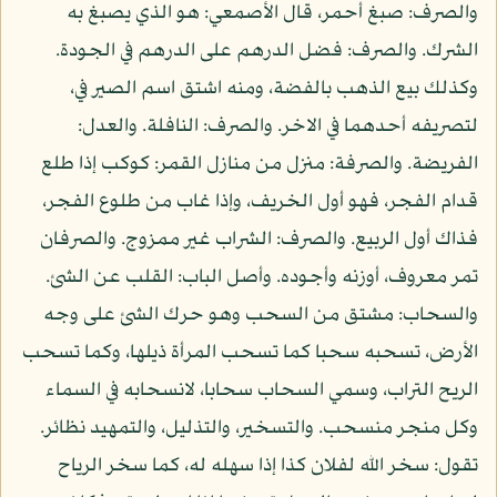
والصرف: صبغ أحمر، قال الأصمعي: هو الذي يصبغ به
الشرك. والصرف: فضل الدرهم على الدرهم في الجودة.
وكذلك بيع الذهب بالفضة، ومنه اشتق اسم الصير في،
لتصريفه أحدهما في الاخر. والصرف: النافلة. والعدل:
الفريضة. والصرفة: منزل من منازل القمر: كوكب إذا طلع
قدام الفجر، فهو أول الخريف، وإذا غاب من طلوع الفجر،
فذاك أول الربيع. والصرف: الشراب غير ممزوج. والصرفان
تمر معروف، أوزنه وأجوده. وأصل الباب: القلب عن الشئ.
والسحاب: مشتق من السحب وهو حرك الشئ على وجه
الأرض، تسحبه سحبا كما تسحب المرأة ذيلها، وكما تسحب
الريح التراب، وسمي السحاب سحابا، لانسحابه في السماء
وكل منجر منسحب. والتسخير، والتذليل، والتمهيد نظائر.
تقول: سخر الله لفلان كذا إذا سهله له، كما سخر الرياح