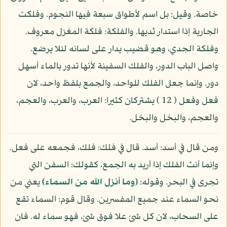
خاصة. وقيل: بل اسم لأطواق سبعة فيها النجوم. وفلكت
الجارية إذا استدار ثديها. والفلكة: فلكة المغزل معروف.
وفلكة الجدي، وهو قضيب يدار على لسانه لئلا يرضع.
واصل الباب الدور، والفلك السفينة لأنها تدور بالماء أسهل
دور. وإنما جعل الفلك للواحد، والجمع بلفظ واحد، لان
فعل وفعل ( 12 ) يشتركان كثيرا: العرب، والعرب، والعجم،
والعجم، والبخل والبخل.
ومن قال في أسد: أسد. قال في فلك: فلك، فجمعه على فعل.
وإنما أنث الفلك إذا أريد به الجمع، كقولك: السفن التي
تجرى في البحر. وقوله:
(وما أنزل الله من السماء)
يعني من
نحو السماء عند جميع المفسرين. وقال قوم: السماء تقع
على السحاب، لان كل شئ علا فوق شئ، فهو سماء له. فان