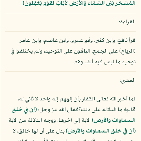
الْمُسَخِّرِ بَيْنَ السَّمَاء وَالأَرْضِ لآيَاتٍ لِّقَوْمٍ يَعْقِلُونَ﴾
القراءة:
قرأ نافع، وابن كثير، وأبو عمرو، وابن عاصم، وابن عامر
(الرياح) على الجمع. الباقون على التوحيد، ولم يختلفوا في
توحيد ما ليس فيه ألف ولام.
المعنى:
لما أخبر الله تعالى الكفار بأن إلههم إله واحد لا ثاني له،
قالوا: ما الدلالة على ذلك؟فقال الله عز وجل:
(إن في خلق
السماوات والأرض)
الآية إلى آخرها. ووجه الدلالة من الآية
(أن في خلق السماوات والأرض)
يدل على أن لها خالق، لا