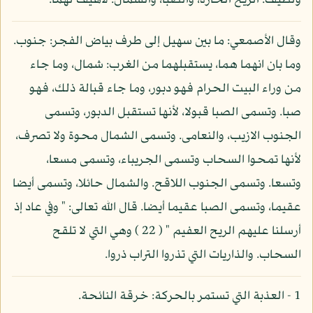
ولطيف: الريح الحارة، والصبا، والشمال: لاهيف لهما.
وقال الأصمعي: ما بين سهيل إلى طرف بياض الفجر: جنوب.
وما بان انهما هما، يستقبلهما من الغرب: شمال، وما جاء
من وراء البيت الحرام فهو دبور، وما جاء قبالة ذلك، فهو
صبا. وتسمى الصبا قبولا، لأنها تستقبل الدبور، وتسمى
الجنوب الازيب، والنعامى. وتسمى الشمال محوة ولا تصرف،
لأنها تمحوا السحاب وتسمى الجريباء، وتسمى مسعا،
وتسعا. وتسمى الجنوب اللاقح. والشمال حائلا، وتسمى أيضا
عقيما، وتسمى الصبا عقيما أيضا. قال الله تعالى: " وفي عاد إذ
أرسلنا عليهم الريح العفيم " ( 22 ) وهي التي لا تلقح
السحاب. والذاريات التي تذروا التراب ذروا.
1 - العذبة التي تستمر بالحركة: خرقة النائحة.