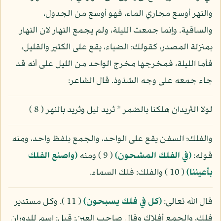
والنهر أوسع مجاري الماء، فهو أوسع من الجدول،
والساقية. وإنما جمعت الليلة، ولم يجمع النهار لان النهار
بمنزلة المصدر، كقولك: الضياء، يقع على الكثير والقليل،
فأما الليلة، فمخرجها مخرج الواحد من الليل على أنه قد
جاء جمعه على وجه الشذوذ. قال الشاعر:
لولا الثريدان هلكنا بالضمر * ثريد ليل وثريد بالنهر ( 8 )
والفلك: السفن يقع على الواحد، والجمع بلفظ واحد، ومنه
قوله:
(في الفلك المشحون)
( 9 ) ومنه
(واصنع الفلك
بأعيننا)
( 10 ) والفلك: فلك السماء.
قال الله تعالى:
(كل في فلك يسبحون)
( 11 ). وكل مستدير
فلك، والجمع أفلاك وقال صاحب العين: قيل: اسم للدوران