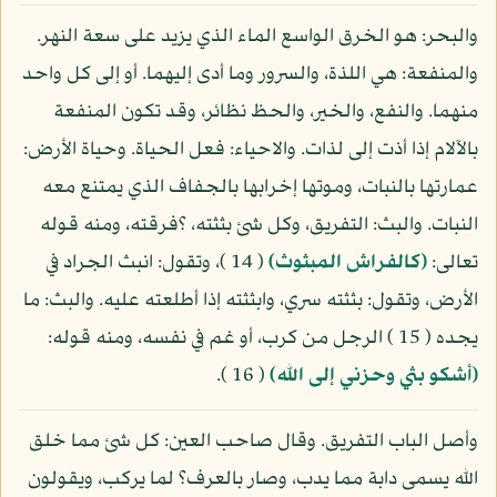
والبحر: هو الخرق الواسع الماء الذي يزيد على سعة النهر.
والمنفعة: هي اللذة، والسرور وما أدى إليهما. أو إلى كل واحد
منهما. والنفع، والخير، والحظ نظائر، وقد تكون المنفعة
بالآلام إذا أذت إلى لذات. والاحياء: فعل الحياة. وحياة الأرض:
عمارتها بالنبات، وموتها إخرابها بالجفاف الذي يمتنع معه
النبات. والبث: التفريق، وكل شئ بثثته، ؟فرقته، ومنه قوله
تعالى:
(كالفراش المبثوث)
( 14 )، وتقول: انبث الجراد في
الأرض، وتقول: بثثته سري، وابثثته إذا أطلعته عليه. والبث: ما
يجده ( 15 ) الرجل من كرب، أو غم في نفسه، ومنه قوله:
(أشكو بثي وحزني إلى الله)
( 16 ).
وأصل الباب التفريق. وقال صاحب العين: كل شئ مما خلق
الله يسمى دابة مما يدب، وصار بالعرف؟ لما يركب، ويقولون