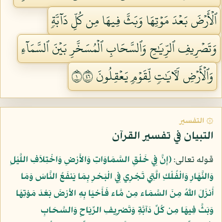
ٱلۡأَرۡضَ بَعۡدَ مَوۡتِهَا وَبَثَّ فِيهَا مِن كُلِّ دَآبَّةٖ
وَتَصۡرِيفِ ٱلرِّيَٰحِ وَٱلسَّحَابِ ٱلۡمُسَخَّرِ بَيۡنَ ٱلسَّمَآءِ
وَٱلۡأَرۡضِ لَأٓيَٰتٖ لِّقَوۡمٖ يَعۡقِلُونَ ١٦٤
۞ التفسير
التبيان في تفسير القرآن
قوله تعالى:
﴿إِنَّ فِي خَلْقِ السَّمَاوَاتِ وَالأَرْضِ وَاخْتِلاَفِ اللَّيْلِ
وَالنَّهَارِ وَالْفُلْكِ الَّتِي تَجْرِي فِي الْبَحْرِ بِمَا يَنفَعُ النَّاسَ وَمَا
أَنزَلَ اللّهُ مِنَ السَّمَاء مِن مَّاء فَأَحْيَا بِهِ الأرْضَ بَعْدَ مَوْتِهَا
وَبَثَّ فِيهَا مِن كُلِّ دَآبَّةٍ وَتَصْرِيفِ الرِّيَاحِ وَالسَّحَابِ