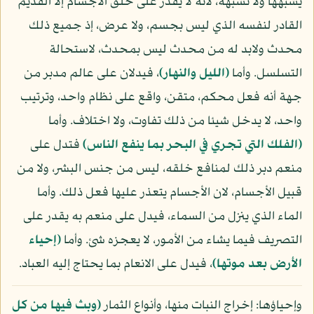
يشبهها ولا تشبهه، لأنه لا يقدر على خلق الأجسام إلا القديم
القادر لنفسه الذي ليس بجسم، ولا عرض، إذ جميع ذلك
محدث ولابد له من محدث ليس بمحدث، لاستحالة
التسلسل. وأما
(الليل والنهار)
، فيدلان على عالم مدبر من
جهة أنه فعل محكم، متقن، واقع على نظام واحد، وترتيب
واحد، لا يدخل شيئا من ذلك تفاوت، ولا اختلاف. وأما
(الفلك التي تجري في البحر بما ينفع الناس)
فتدل على
منعم دبر ذلك لمنافع خلقه، ليس من جنس البشر، ولا من
قبيل الأجسام، لان الأجسام يتعذر عليها فعل ذلك. وأما
الماء الذي ينزل من السماء، فيدل على منعم به يقدر على
التصريف فيما يشاء من الأمور، لا يعجزه شئ. وأما
(إحياء
الأرض بعد موتها)
، فيدل على الانعام بما يحتاج إليه العباد.
وإحياؤها: إخراج النبات منها، وأنواع الثمار
(وبث فيها من كل