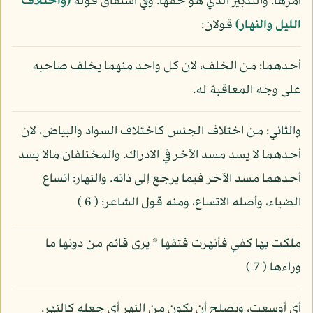
أمرها. والتدبير الذي هو حقها. وفي اشتقاق قوله
(واختلاف
الليل والنهار)
قولان:
أحدهما: من الخلف، لان كل واحد منهما يخلف صاحبه
على وجه المعاقبة له.
والثاني: من اختلاف الجنس كاختلاف السواد والبياض، لان
أحدهما لا يسد مسد الآخر في الادراك. والمختلفان مالا يسد
أحدهما مسد الآخر فيما يرجع إلى ذاته. والنهار: اتساع
الضياء، وأصله الاتساع، ومنه قول الشاعر: ( 6 )
ملكت بها كفي فأنهرت فتقها * يرى قائم من دونها ما
وراءها ( 7 )
أي أوسعت، ويصلح أن يكون من النهر أي جعله كالنهر.