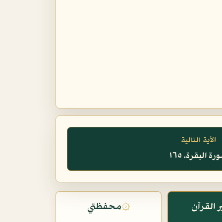
الآية التالية
رة البقرة، ١٦٥
 القرآن
۞
محفظتي