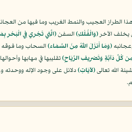
ا الطراز العجيب والنمط الغريب وما فيها من العجائب
 يخلف الآخر
﴿وَالْفُلْكِ﴾
السفن
﴿الَّتِي تَجْرِي فِي الْبَحْرِ بِم
وعجائبه
﴿وَمَا أَنزَلَ اللّهُ مِنَ السَّمَاء﴾
السحاب وما فوقه
ن كُلِّ دَآبَّةٍ وَتَصْرِيفِ الرِّيَاحِ﴾
تقليبها في مهابها وأحواله
ئة الله تعالى
﴿لآيَاتٍ﴾
دلائل على وجود الإله ووحدته و
.