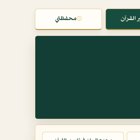
 القرآن
۞
محفظتي