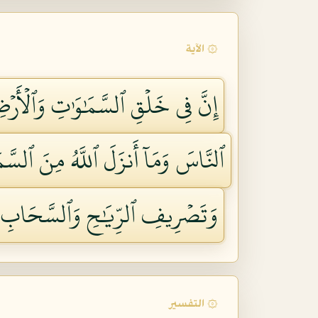
۞ الآية
إِنَّ فِي خَلۡقِ ٱلسَّمَٰوَٰتِ وَٱلۡأَرۡض
ٱلنَّاسَ وَمَآ أَنزَلَ ٱللَّهُ مِنَ ٱلسَّمَ
وَتَصۡرِيفِ ٱلرِّيَٰحِ وَٱلسَّحَابِ ٱلۡم
۞ التفسير