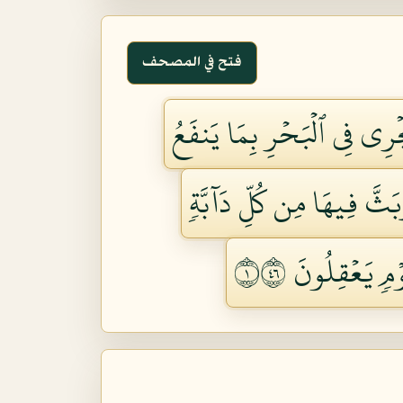
فتح في المصحف
جۡرِي فِي ٱلۡبَحۡرِ بِمَا يَنفَعُ
بَثَّ فِيهَا مِن كُلِّ دَآبَّةٖ
 يَعۡقِلُونَ ١٦٤