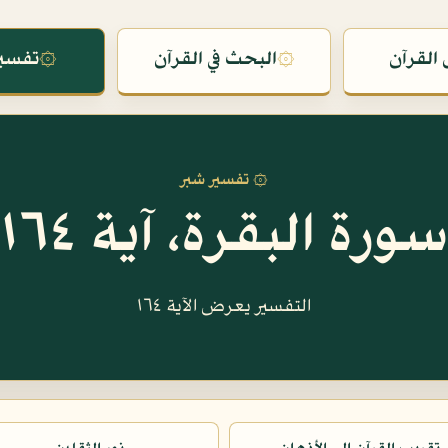
القرآن
۞
البحث في القرآن
۞
تفسير
۞ تفسير شبر
سورة البقرة، آية ١٦٤
التفسير يعرض الآية ١٦٤