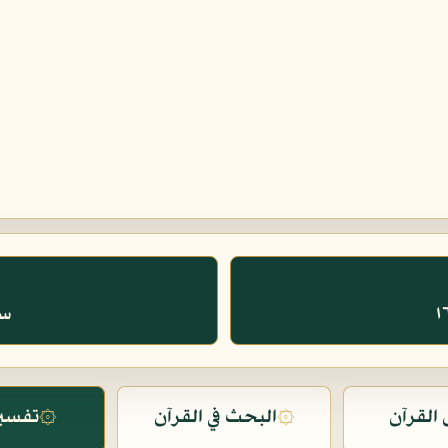
سو
القرآن
۞
البحث في القرآن
۞
تفسير