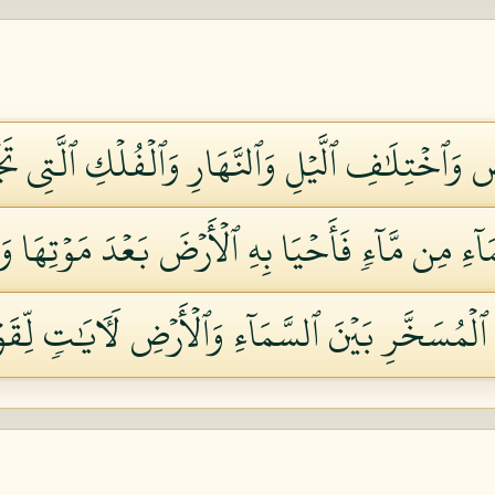
ِ وَٱخۡتِلَٰفِ ٱلَّيۡلِ وَٱلنَّهَارِ وَٱلۡفُلۡكِ ٱلَّتِي تَ
آءِ مِن مَّآءٖ فَأَحۡيَا بِهِ ٱلۡأَرۡضَ بَعۡدَ مَوۡتِهَا وَ
ُسَخَّرِ بَيۡنَ ٱلسَّمَآءِ وَٱلۡأَرۡضِ لَأٓيَٰتٖ لِّقَوۡمٖ