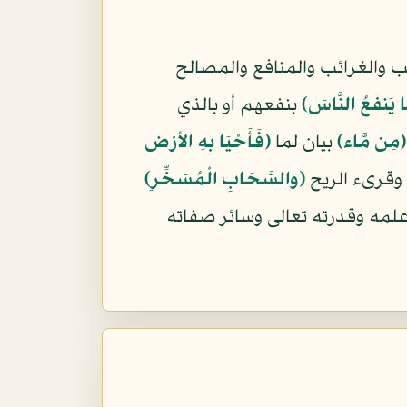
 والغرائب والمنافع والمصالح
َا يَنفَعُ النَّاسَ﴾
بنفعهم أو بالذي
﴿مِن مَّاء﴾
بيان لما
﴿فَأَحْيَا بِهِ الأرْضَ
ا وقرىء الريح
﴿وَالسَّحَابِ الْمُسَخِّرِ﴾
علمه وقدرته تعالى وسائر صفاته