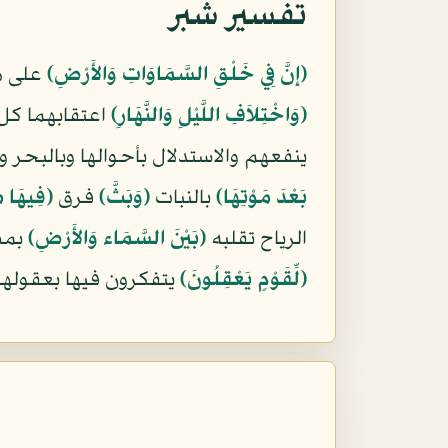
تفسير شبر
﴿إِنَّ فِي خَلْقِ السَّمَاوَاتِ وَالأَرْضِ﴾
على هذ
﴿وَاخْتِلاَفِ اللَّيْلِ وَالنَّهَارِ﴾
اعتقابهما كل
ينفعهم والاستدلال بأحوالها وبالبحر 
بَعْدَ مَوْتِهَا﴾
بالنبات
﴿وَبَثَّ﴾
فرق
﴿فِيهَا مِ
الرياح تقلبه
﴿بَيْنَ السَّمَاء وَالأَرْضِ﴾
بمشي
﴿لِّقَوْمٍ يَعْقِلُونَ﴾
يتفكرون فيها بعقولهم