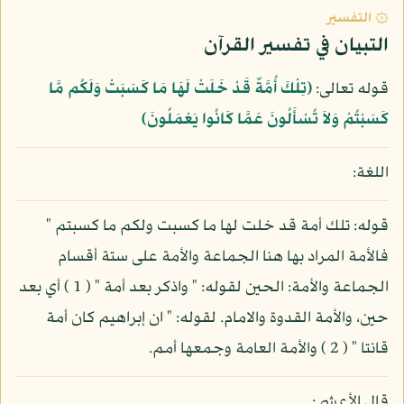
۞ التفسير
التبيان في تفسير القرآن
قوله تعالى:
﴿تِلْكَ أُمَّةٌ قَدْ خَلَتْ لَهَا مَا كَسَبَتْ وَلَكُم مَّا
كَسَبْتُمْ وَلاَ تُسْأَلُونَ عَمَّا كَانُوا يَعْمَلُونَ﴾
اللغة:
قوله: تلك أمة قد خلت لها ما كسبت ولكم ما كسبتم "
فالأمة المراد بها هنا الجماعة والأمة على ستة أقسام
الجماعة والأمة: الحين لقوله: " واذكر بعد أمة " ( 1 ) أي بعد
حين، والأمة القدوة والامام. لقوله: " ان إبراهيم كان أمة
قانتا " ( 2 ) والأمة العامة وجمعها أمم.
قال الأعشى: