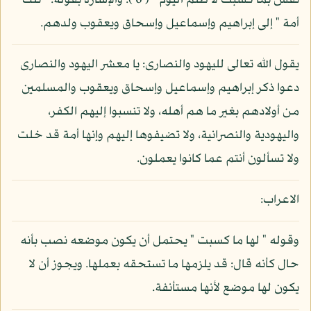
نفس بما كسبت لا ظلم اليوم " ( 6 ). والإشارة بقوله: " تلك
أمة " إلى إبراهيم وإسماعيل وإسحاق ويعقوب ولدهم.
يقول الله تعالى لليهود والنصارى: يا معشر اليهود والنصارى
دعوا ذكر إبراهيم وإسماعيل وإسحاق ويعقوب والمسلمين
من أولادهم بغير ما هم أهله، ولا تنسبوا إليهم الكفر،
واليهودية والنصرانية، ولا تضيفوها إليهم وإنها أمة قد خلت
ولا تسألون أنتم عما كانوا يعملون.
الاعراب:
وقوله " لها ما كسبت " يحتمل أن يكون موضعه نصب بأنه
حال كأنه قال: قد يلزمها ما تستحقه بعملها. ويجوز أن لا
يكون لها موضع لأنها مستأنفة.