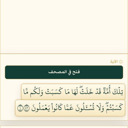
۞ الآية
فتح في المصحف
تِلۡكَ أُمَّةٞ قَدۡ خَلَتۡۖ لَهَا مَا كَسَبَتۡ وَلَكُم مَّا
كَسَبۡتُمۡۖ وَلَا تُسۡـَٔلُونَ عَمَّا كَانُواْ يَعۡمَلُونَ ١٣٤