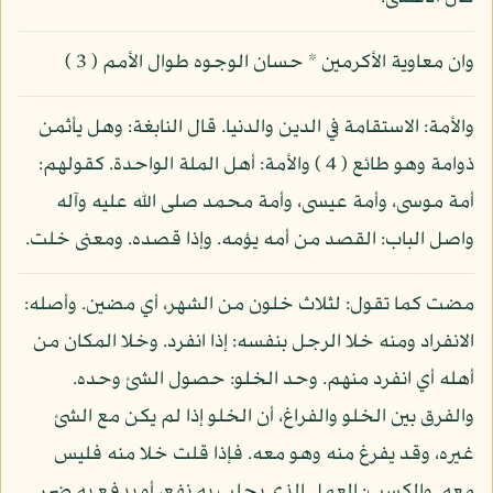
وان معاوية الأكرمين * حسان الوجوه طوال الأمم ( 3 )
والأمة: الاستقامة في الدين والدنيا. قال النابغة: وهل يأثمن
ذوامة وهو طائع ( 4 ) والأمة: أهل الملة الواحدة. كقولهم:
أمة موسى، وأمة عيسى، وأمة محمد صلى الله عليه وآله
واصل الباب: القصد من أمه يؤمه. وإذا قصده. ومعنى خلت.
مضت كما تقول: لثلاث خلون من الشهر، أي مضين. وأصله:
الانفراد ومنه خلا الرجل بنفسه: إذا انفرد. وخلا المكان من
أهله أي انفرد منهم. وحد الخلو: حصول الشئ وحده.
والفرق بين الخلو والفراغ، أن الخلو إذا لم يكن مع الشئ
غيره، وقد يفرغ منه وهو معه. فإذا قلت خلا منه فليس
معه. والكسب: العمل الذي يجلب به نفع، أو يدفع به ضرر