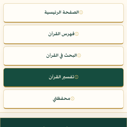
۞
الصفحة الرئيسية
۞
فهرس القرآن
۞
البحث في القرآن
۞
تفسير القرآن
۞
محفظتي