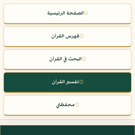
۞
الصفحة الرئيسية
۞
فهرس القرآن
۞
البحث في القرآن
۞
تفسير القرآن
۞
محفظتي