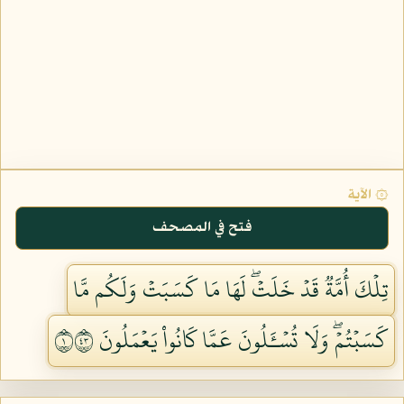
۞ الآية
فتح في المصحف
تِلۡكَ أُمَّةٞ قَدۡ خَلَتۡۖ لَهَا مَا كَسَبَتۡ وَلَكُم مَّا
كَسَبۡتُمۡۖ وَلَا تُسۡـَٔلُونَ عَمَّا كَانُواْ يَعۡمَلُونَ ١٣٤