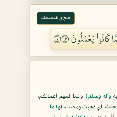
فتح في المصحف
كَانُواْ يَعۡمَلُونَ ١٣٤
يه وآله وسلم)
، وإنما المهم أعمالكم،
ْ خَلَتْ
، أي ذهبت ومضت،
لَهَا مَا