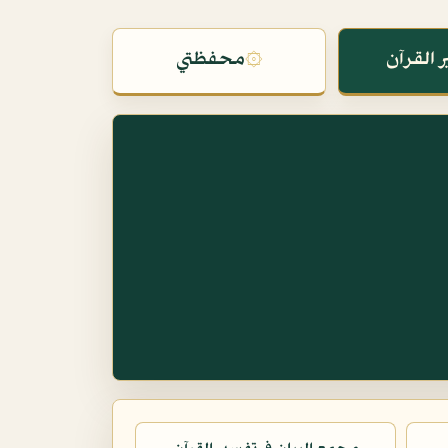
 القرآن
۞
محفظتي