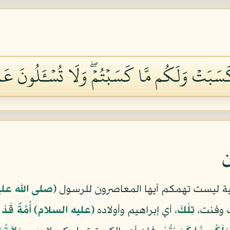
سَبَتۡ وَلَكُم مَّا كَسَبۡتُمۡۖ وَلَا تُسۡـَٔلُونَ عَمَّا 
ن
ضية ليست تهمكم أيها المعاصرون للرسول
(صلى الله عل
ت وفنت،
تِلْكَ
، أي إبراهيم وأولاده
(عليه السلام)
أُمَّةٌ قَد