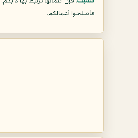
كَسَبَتْ
، فإن أعمالها ترتبط بها لا بكم،
فأصلحوا أعمالكم.