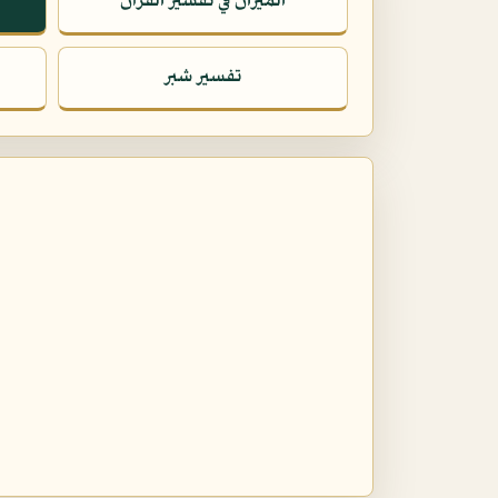
الميزان في تفسير القرآن
تفسير شبر