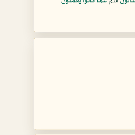
سْأَلُونَ
أنتم
عَمَّا كَانُوا يَعْمَلُونَ