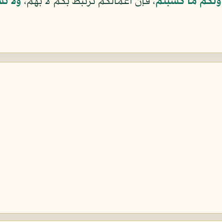
وَلَكُم مَّا كَسَبْتُمْ
، فإن أعمالكم ترتبط بكم لا بهم،
وَلاَ تُ