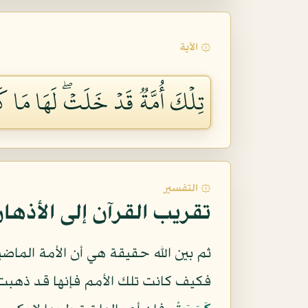
۞ الآية
تِلۡكَ أُمَّةٞ قَدۡ خَلَتۡۖ لَهَا مَا كَ
۞ التفسير
تقريب القرآن إلى الأذها
ثم بين الله حقيقة هي أن الأمة الما
فكيف كانت تلك الأمم فإنها قد ذهب