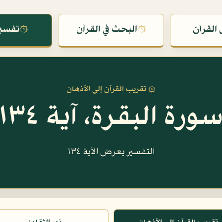
القرآن
۞
البحث في القرآن
۞
تفسير
۞ تقريب القرآن إلى الأذهان
ورة البقرة، آية ١٣٤
التفسير يعرض الآية ١٣٤