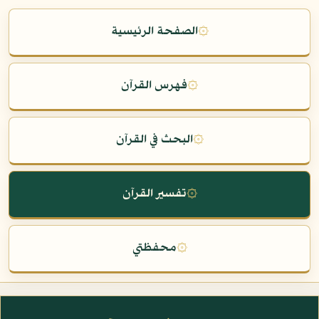
۞
الصفحة الرئيسية
۞
فهرس القرآن
۞
البحث في القرآن
۞
تفسير القرآن
۞
محفظتي