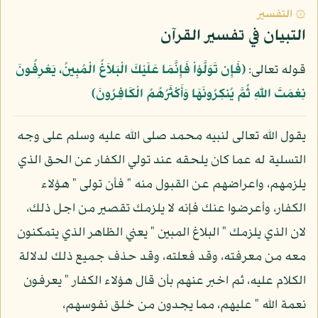
۞ التفسير
التبيان في تفسير القرآن
قوله تعالى:
﴿فَإِن تَوَلَّوْاْ فَإِنَّمَا عَلَيْكَ الْبَلاَغُ الْمُبِينُ، يَعْرِفُونَ
نِعْمَتَ اللّهِ ثُمَّ يُنكِرُونَهَا وَأَكْثَرُهُمُ الْكَافِرُونَ﴾
يقول الله تعالى لنبيه محمد صلى الله عليه وسلم على وجه
التسلية له عما كان يلحقه عند تولي الكفار عن الحق الذي
يلزمهم، واعراضهم عن القبول منه " فأن تولى " هؤلاء
الكفار، وأعرضوا عنك فإنه لا يلزمك تقصير من اجل ذلك،
لان الذي يلزمك " البلاغ المبين " يعني الظاهر الذي يتمكنون
معه من معرفته، وقد فعلته، وقد حذف جميع ذلك لدلالة
الكلام عليه، ثم اخبر عنهم بأن قال هؤلاء الكفار " يعرفون
نعمة الله " عليهم، مما يجدون من خلق نفوسهم،