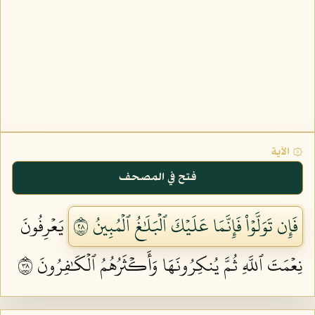
۞ الآية
فتح في المصحف
فَإِن تَوَلَّوۡاْ فَإِنَّمَا عَلَيۡكَ ٱلۡبَلَٰغُ ٱلۡمُبِينُ ٨٢
يَعۡرِفُونَ
نِعۡمَتَ ٱللَّهِ ثُمَّ يُنكِرُونَهَا وَأَكۡثَرُهُمُ ٱلۡكَٰفِرُونَ ٨٣