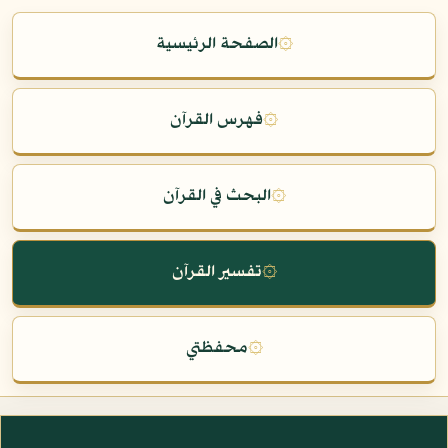
۞
الصفحة الرئيسية
۞
فهرس القرآن
۞
البحث في القرآن
۞
تفسير القرآن
۞
محفظتي