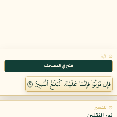
۞ الآية
فتح في المصحف
فَإِن تَوَلَّوۡاْ فَإِنَّمَا عَلَيۡكَ ٱلۡبَلَٰغُ ٱلۡمُبِينُ ٨٢
۞ التفسير
نور الثقلين