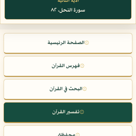
الآية التالية
سورة النحل، ٨٢
۞
الصفحة الرئيسية
۞
فهرس القرآن
۞
البحث في القرآن
۞
تفسير القرآن
۞
محفظتي