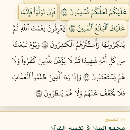
عَلَيۡكُمۡ لَعَلَّكُمۡ تُسۡلِمُونَ ٨١
فَإِن تَوَلَّوۡاْ فَإِنَّمَا
عَلَيۡكَ ٱلۡبَلَٰغُ ٱلۡمُبِينُ ٨٢
يَعۡرِفُونَ نِعۡمَتَ ٱللَّهِ ثُمَّ
يُنكِرُونَهَا وَأَكۡثَرُهُمُ ٱلۡكَٰفِرُونَ ٨٣
وَيَوۡمَ نَبۡعَثُ
مِن كُلِّ أُمَّةٖ شَهِيدٗا ثُمَّ لَا يُؤۡذَنُ لِلَّذِينَ كَفَرُواْ وَلَا
هُمۡ يُسۡتَعۡتَبُونَ ٨٤
وَإِذَا رَءَا ٱلَّذِينَ ظَلَمُواْ ٱلۡعَذَابَ
فَلَا يُخَفَّفُ عَنۡهُمۡ وَلَا هُمۡ يُنظَرُونَ ٨٥
۞ التفسير
مجمع البيان في تفسير القرآن