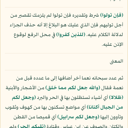
﴿فإن تولوا﴾
شرط وتقديره فإن تولوا لم يلزمك تقصير من
أجل توليهم فإن الذي عليك هو البلاغ إلا أنه حذف الجزاء
لدلالة الكلام عليه.
﴿للذين كفروا﴾
في محل الرفع لوقوع
الإذن عليه.
المعنى
ثم عدد سبحانه نعما أخر أضافها إلى ما عدده قبل من
نعمة فقال
﴿والله جعل لكم مما خلق﴾
من الأشجار والأبنية
﴿ظلالا﴾
أي أشياء تستظلون بها في الحر والبرد
﴿وجعل لكم
من الجبال أكنانا﴾
أي مواضع تسكنون بها من كهوف وثقوب
وتأوون إليها
﴿وجعل لكم سرابيل﴾
أي قميصا من القطن
والكتان والصوف عن ابن عباس وقتادة
﴿تقيكم الحر﴾
ولم