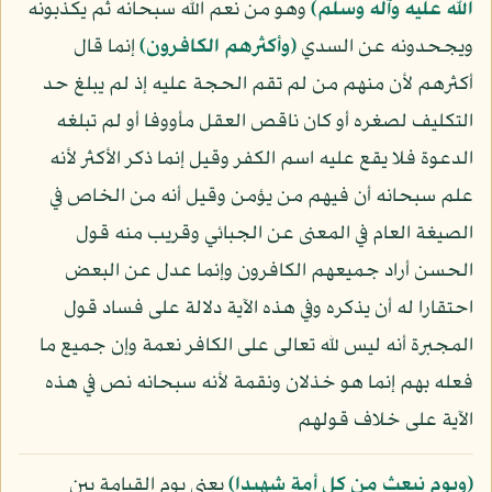
الله عليه وآله وسلّم)
وهو من نعم الله سبحانه ثم يكذبونه
ويجحدونه عن السدي
﴿وأكثرهم الكافرون﴾
إنما قال
أكثرهم لأن منهم من لم تقم الحجة عليه إذ لم يبلغ حد
التكليف لصغره أو كان ناقص العقل مأووفا أو لم تبلغه
الدعوة فلا يقع عليه اسم الكفر وقيل إنما ذكر الأكثر لأنه
علم سبحانه أن فيهم من يؤمن وقيل أنه من الخاص في
الصيغة العام في المعنى عن الجبائي وقريب منه قول
الحسن أراد جميعهم الكافرون وإنما عدل عن البعض
احتقارا له أن يذكره وفي هذه الآية دلالة على فساد قول
المجبرة أنه ليس لله تعالى على الكافر نعمة وإن جميع ما
فعله بهم إنما هو خذلان ونقمة لأنه سبحانه نص في هذه
الآية على خلاف قولهم
﴿ويوم نبعث من كل أمة شهيدا﴾
يعني يوم القيامة بين