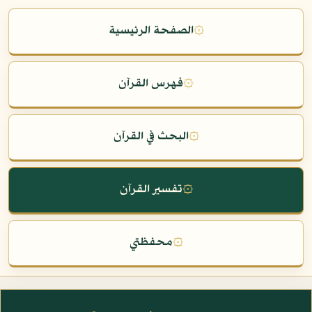
۞
الصفحة الرئيسية
۞
فهرس القرآن
۞
البحث في القرآن
۞
تفسير القرآن
۞
محفظتي