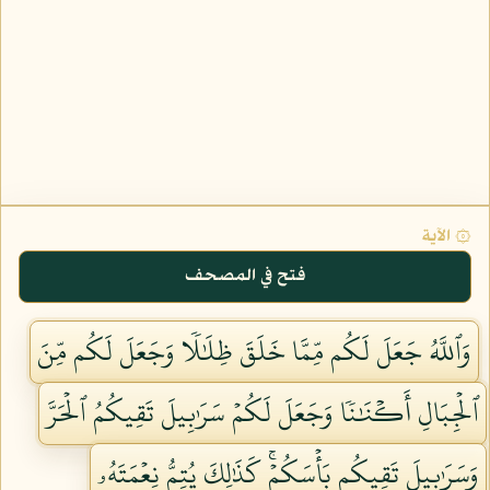
۞ الآية
فتح في المصحف
وَٱللَّهُ جَعَلَ لَكُم مِّمَّا خَلَقَ ظِلَٰلٗا وَجَعَلَ لَكُم مِّنَ
ٱلۡجِبَالِ أَكۡنَٰنٗا وَجَعَلَ لَكُمۡ سَرَٰبِيلَ تَقِيكُمُ ٱلۡحَرَّ
وَسَرَٰبِيلَ تَقِيكُم بَأۡسَكُمۡۚ كَذَٰلِكَ يُتِمُّ نِعۡمَتَهُۥ