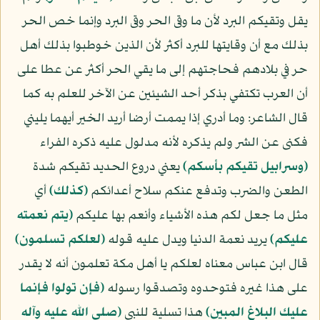
يقل وتقيكم البرد لأن ما وقى الحر وقى البرد وإنما خص الحر
بذلك مع أن وقايتها للبرد أكثر لأن الذين خوطبوا بذلك أهل
حر في بلادهم فحاجتهم إلى ما يقي الحر أكثر عن عطا على
أن العرب تكتفي بذكر أحد الشيئين عن الآخر للعلم به كما
قال الشاعر: وما أدري إذا يممت أرضا أريد الخير أيهما يليني
فكنى عن الشر ولم يذكره لأنه مدلول عليه ذكره الفراء
﴿وسرابيل تقيكم بأسكم﴾
يعني دروع الحديد تقيكم شدة
الطعن والضرب وتدفع عنكم سلاح أعدائكم
﴿كذلك﴾
أي
مثل ما جعل لكم هذه الأشياء وأنعم بها عليكم
﴿يتم نعمته
عليكم﴾
يريد نعمة الدنيا ويدل عليه قوله
﴿لعلكم تسلمون﴾
قال ابن عباس معناه لعلكم يا أهل مكة تعلمون أنه لا يقدر
على هذا غيره فتوحدوه وتصدقوا رسوله
﴿فإن تولوا فإنما
عليك البلاغ المبين﴾
هذا تسلية للنبي
(صلى الله عليه وآله