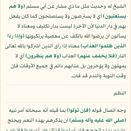
الشيخ له وحديث مثل ما ذي مشار عن أبي مسلم
﴿ولا هم
يستعتبون﴾
أي لا يسترضون ولا يستصلحون كما كان يفعل
بهم في دار الدنيا لأن الآخرة ليست بدار تكليف ومعناه لا
يسألون أن يرضوا الله بالكف عن معصية يرتكبونها
﴿وإذا رءا
الذين ظلموا العذاب﴾
معناه إذا رأى الذين أشركوا بالله تعالى
النار
﴿فلا يخفف عنهم﴾
العذاب
﴿ولا هم ينظرون﴾
أي لا
يمهلون ولا يؤخرون بل عذابهم دائم في جميع الأوقات فإن
وقت التوبة والندم قد فات.
النظم
وجه اتصال قوله
﴿فإن تولوا﴾
بما قبله أنه سبحانه أمر نبيه
(صلى الله عليه وآله وسلّم)
أن يذكرهم بهذه النعم ويحتج
عليهم بهذه الحجج فإن أسلموا فذاك وإن أعرضوا فلا شيء