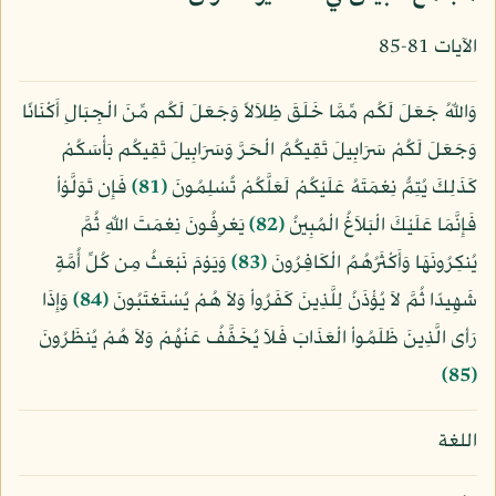
الآيات 81-85
وَاللّهُ جَعَلَ لَكُم مِّمَّا خَلَقَ ظِلاَلاً وَجَعَلَ لَكُم مِّنَ الْجِبَالِ أَكْنَانًا
وَجَعَلَ لَكُمْ سَرَابِيلَ تَقِيكُمُ الْحَرَّ وَسَرَابِيلَ تَقِيكُم بَأْسَكُمْ
كَذَلِكَ يُتِمُّ نِعْمَتَهُ عَلَيْكُمْ لَعَلَّكُمْ تُسْلِمُونَ
﴿81﴾
فَإِن تَوَلَّوْاْ
فَإِنَّمَا عَلَيْكَ الْبَلاَغُ الْمُبِينُ
﴿82﴾
يَعْرِفُونَ نِعْمَتَ اللّهِ ثُمَّ
يُنكِرُونَهَا وَأَكْثَرُهُمُ الْكَافِرُونَ
﴿83﴾
وَيَوْمَ نَبْعَثُ مِن كُلِّ أُمَّةٍ
شَهِيدًا ثُمَّ لاَ يُؤْذَنُ لِلَّذِينَ كَفَرُواْ وَلاَ هُمْ يُسْتَعْتَبُونَ
﴿84﴾
وَإِذَا
رَأى الَّذِينَ ظَلَمُواْ الْعَذَابَ فَلاَ يُخَفَّفُ عَنْهُمْ وَلاَ هُمْ يُنظَرُونَ
﴿85﴾
اللغة