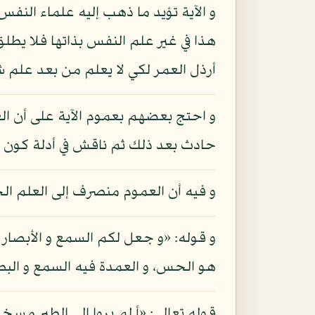
و الآية تؤيد ما ذهب إليه علماء النف
هذا في غير علم النفس بذاتها فلا يطلق
أرذل العمر لكي لا يعلم من بعد علم ش
و احتج بعضهم بعموم الآية على أن ال
حادث بعد ذلك ثم ناقش في أدلة كون 
و فيه أن العموم منصرف إلى العلم ال
و قوله: «و جعل لكم السمع و الأبصار و
هو الحس، و العمدة فيه السمع و البصر
قوله تعالى: «أ لم يروا إلى الطير مسخ