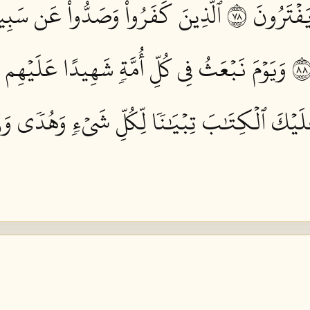
فۡتَرُونَ ٨٧
ٱلَّذِينَ كَفَرُواْ وَصَدُّواْ عَن سَبِيلِ
وَيَوۡمَ نَبۡعَثُ فِي كُلِّ أُمَّةٖ شَهِيدًا عَلَيۡهِم 
ا عَلَيۡكَ ٱلۡكِتَٰبَ تِبۡيَٰنٗا لِّكُلِّ شَيۡءٖ وَهُدٗى وَ