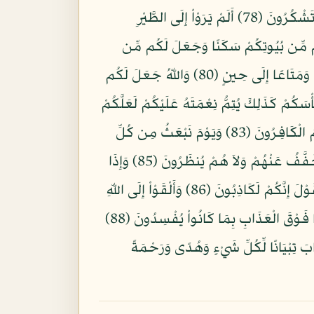
وَاللّهُ أَخْرَجَكُم مِّن بُطُونِ أُمَّهَاتِكُمْ لاَ تَعْلَمُونَ شَيْئًا وَجَعَلَ لَكُمُ الْسَّمْعَ وَالأَبْصَارَ وَالأَفْئِدَةَ لَعَلَّكُمْ تَشْكُرُونَ (78) أَلَمْ يَرَوْاْ إِلَى الطَّيْرِ
للّهُ إِنَّ فِي ذَلِكَ لَآيَاتٍ لِّقَوْمٍ يُؤْمِنُونَ (79) وَاللّهُ جَعَلَ لَكُم مِّن بُيُوتِكُمْ سَكَنًا وَجَعَلَ لَكُم مِّن
جُلُودِ الأَنْعَامِ بُيُوتًا تَسْتَخِفُّونَهَا يَوْمَ ظَعْنِكُمْ وَيَوْمَ إِقَامَتِكُمْ وَمِنْ أَصْوَافِهَا وَأَوْبَارِهَا وَأَشْعَارِهَا أَثَاثًا وَمَتَاعًا إِلَى حِينٍ (80) وَاللّهُ جَعَلَ لَكُم
َكُمْ كَذَلِكَ يُتِمُّ نِعْمَتَهُ عَلَيْكُمْ لَعَلَّكُمْ
تُسْلِمُونَ (81) فَإِن تَوَلَّوْاْ فَإِنَّمَا عَلَيْكَ الْبَلاَغُ الْمُبِينُ (82) يَعْرِفُونَ نِعْمَتَ اللّهِ ثُمَّ يُنكِرُونَهَا وَأَكْثَرُهُمُ الْكَافِرُونَ (83) وَيَوْمَ نَبْعَثُ مِن كُلِّ
أُمَّةٍ شَهِيدًا ثُمَّ لاَ يُؤْذَنُ لِلَّذِينَ كَفَرُواْ وَلاَ هُمْ يُسْتَعْتَبُونَ (84) وَإِذَا رَأى الَّذِينَ ظَلَمُواْ الْعَذَابَ فَلاَ يُخَفَّفُ عَنْهُمْ وَلاَ هُمْ يُنظَرُونَ (85) وَإِذَا
رَأى الَّذِينَ أَشْرَكُواْ شُرَكَاءهُمْ قَالُواْ رَبَّنَا هَؤُلاء شُرَكَآؤُنَا الَّذِينَ كُنَّا نَدْعُوْ مِن دُونِكَ فَألْقَوْا إِلَيْهِمُ الْقَوْلَ إِنَّكُمْ لَكَاذِبُونَ (86) وَأَلْقَوْاْ إِلَى اللّهِ
يَوْمَئِذٍ السَّلَمَ وَضَلَّ عَنْهُم مَّا كَانُواْ يَفْتَرُونَ (87) الَّذِينَ كَفَرُواْ وَصَدُّواْ عَن سَبِيلِ اللّهِ زِدْنَاهُمْ عَذَابًا فَوْقَ الْعَذَابِ بِمَا كَانُواْ يُفْسِدُونَ (88)
بَ تِبْيَانًا لِّكُلِّ شَيْءٍ وَهُدًى وَرَحْمَةً