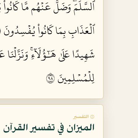
ٱلسَّلَمَۖ وَضَلَّ عَنۡهُم مَّا كَانُواْ يَ
ٱلۡعَذَابِ بِمَا كَانُواْ يُفۡسِدُونَ ٨٨
شَهِيدًا عَلَىٰ هَٰٓؤُلَآءِۚ وَنَزَّلۡنَ
لِلۡمُسۡلِمِينَ ٨٩
۞ التفسير
الميزان في تفسير القرآن