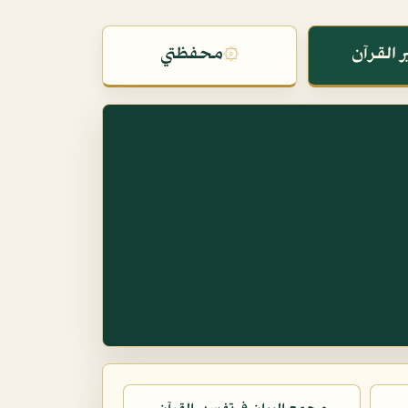
 القرآن
۞
محفظتي