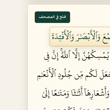
فتح في المصحف
وَٱلۡأَبۡصَٰرَ وَٱلۡأَفۡـِٔدَةَ
ُمۡسِكُهُنَّ إِلَّا ٱللَّهُۚ إِنَّ فِي
عَلَ لَكُم مِّن جُلُودِ ٱلۡأَنۡعَٰمِ
َشۡعَارِهَآ أَثَٰثٗا وَمَتَٰعًا إِلَىٰ