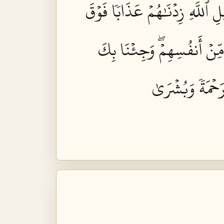
 ٱللَّهِ زِدۡنَٰهُمۡ عَذَابٗا فَوۡقَ
مِّنۡ أَنفُسِهِمۡۖ وَجِئۡنَا بِكَ
رَحۡمَةٗ وَبُشۡرَىٰ