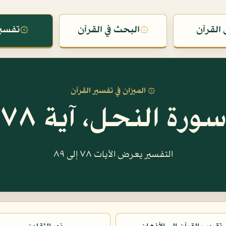
القرآن
۞
البحث في القرآن
۞
تفسير
۞ الميزان في تفسير القرآن
ورة النحل، آية ٧٨
التفسير يعرض الآيات ٧٨ إلى ٨٩