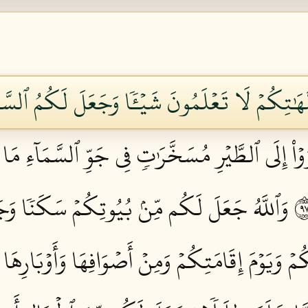
َٰتِكُمۡ لَا تَعۡلَمُونَ شَيۡـٔٗا وَجَعَلَ لَكُمُ ٱلسَّمۡعَ 
رَوۡاْ إِلَى ٱلطَّيۡرِ مُسَخَّرَٰتٖ فِي جَوِّ ٱلسَّمَآءِ مَا ي
وَٱللَّهُ جَعَلَ لَكُم مِّنۢ بُيُوتِكُمۡ سَكَنٗا وَجَ
 وَيَوۡمَ إِقَامَتِكُمۡ وَمِنۡ أَصۡوَافِهَا وَأَوۡبَارِهَا وَأ