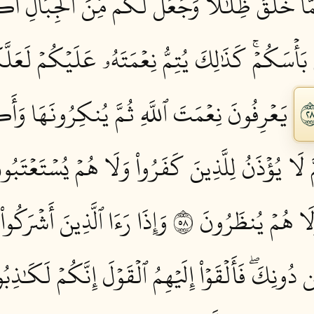
مَّا خَلَقَ ظِلَٰلٗا وَجَعَلَ لَكُم مِّنَ ٱلۡجِبَالِ أَك
َأۡسَكُمۡۚ كَذَٰلِكَ يُتِمُّ نِعۡمَتَهُۥ عَلَيۡكُمۡ لَعَلَّك
يَعۡرِفُونَ نِعۡمَتَ ٱللَّهِ ثُمَّ يُنكِرُونَهَا وَأَك
لَا يُؤۡذَنُ لِلَّذِينَ كَفَرُواْ وَلَا هُمۡ يُسۡتَعۡتَبُونَ
َا هُمۡ يُنظَرُونَ ٨٥
وَإِذَا رَءَا ٱلَّذِينَ أَشۡرَكُواْ 
 دُونِكَۖ فَأَلۡقَوۡاْ إِلَيۡهِمُ ٱلۡقَوۡلَ إِنَّكُمۡ لَكَٰذِبُو