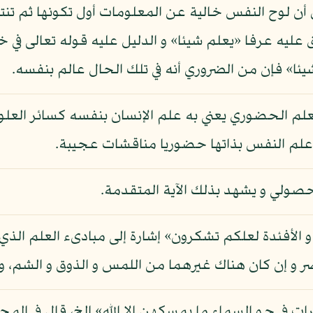
س أن لوح النفس خالية عن المعلومات أول تكونها ثم تنت
 عليه عرفا «يعلم شيئا» و الدليل عليه قوله تعالى في خ
يئا» فإن من الضروري أنه في تلك الحال عالم بنفسه.
علم الحضوري يعني به علم الإنسان بنفسه كسائر العلو
علم النفس بذاتها حضوريا مناقشات عجيبة.
حصولي و يشهد بذلك الآية المتقدمة.
 الأفئدة لعلكم تشكرون» إشارة إلى مبادىء العلم الذي 
 و إن كان هناك غيرهما من اللمس و الذوق و الشم، و م
رات في جو السماء ما يمسكهن إلا الله» إلخ، قال في المج