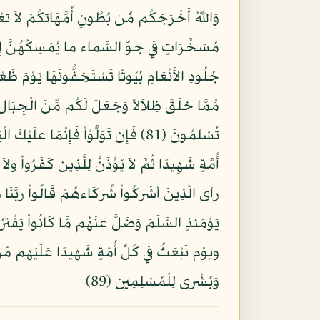
مِّمَّا خَلَقَ ظِلاَلاً وَجَعَلَ لَكُم مِّنَ الْجِبَالِ أ
وَيَوْمَ نَبْعَثُ فِي كُلِّ أُمَّةٍ شَهِيدًا عَلَيْهِم مِّ
وَبُشْرَى لِلْمُسْلِمِينَ (89)