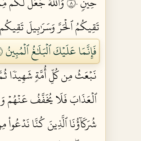
حِينٖ ٨٠
وَٱللَّهُ جَعَلَ لَكُم مِّ
تَقِيكُمُ ٱلۡحَرَّ وَسَرَٰبِيلَ تَقِيكُم ب
فَإِنَّمَا عَلَيۡكَ ٱلۡبَلَٰغُ ٱلۡمُبِينُ ٨٢
نَبۡعَثُ مِن كُلِّ أُمَّةٖ شَهِيدٗا ثُمَّ 
ٱلۡعَذَابَ فَلَا يُخَفَّفُ عَنۡهُمۡ وَل
شُرَكَآؤُنَا ٱلَّذِينَ كُنَّا نَدۡعُواْ مِن