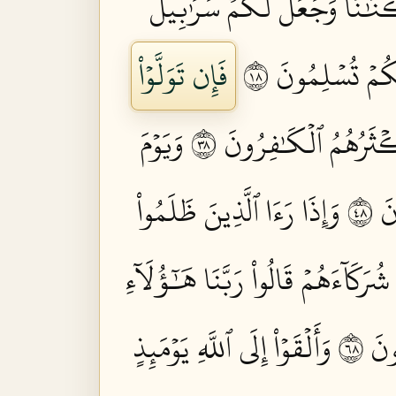
ۡنَٰنٗا وَجَعَلَ لَكُمۡ سَرَٰبِيلَ
ُمۡ تُسۡلِمُونَ ٨١
فَإِن تَوَلَّوۡاْ
ۡثَرُهُمُ ٱلۡكَٰفِرُونَ ٨٣
وَيَوۡمَ
 ٨٤
وَإِذَا رَءَا ٱلَّذِينَ ظَلَمُواْ
شُرَكَآءَهُمۡ قَالُواْ رَبَّنَا هَٰٓؤُلَآءِ
نَ ٨٦
وَأَلۡقَوۡاْ إِلَى ٱللَّهِ يَوۡمَئِذٍ