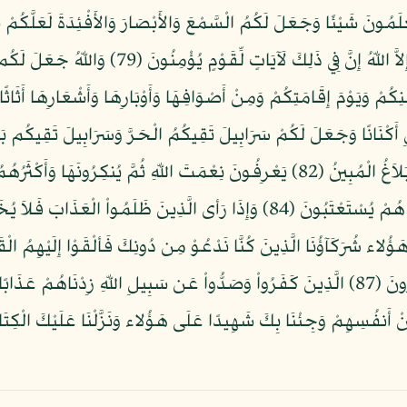
مُسَخَّرَاتٍ فِي جَوِّ السَّمَاء مَا يُمْسِكُهُنَّ إِلاَّ ا
َكْنَانًا وَجَعَلَ لَكُمْ سَرَابِيلَ تَقِيكُمُ الْحَرَّ وَسَرَابِيلَ تَقِيكُم بَأْس
نْ أَنفُسِهِمْ وَجِئْنَا بِكَ شَهِيدًا عَلَى هَؤُلاء وَنَزَّلْنَا عَلَيْكَ الْكِتَا