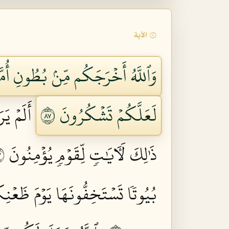
۞ الآية
وَٱللَّهُ أَخۡرَجَكُم مِّنۢ بُطُونِ أُمَّه
لَعَلَّكُمۡ تَشۡكُرُونَ ٧٨
أَلَمۡ يَ
ذَٰلِكَ لَأٓيَٰتٖ لِّقَوۡمٖ يُؤۡمِنُونَ ٧٩
بُيُوتٗا تَسۡتَخِفُّونَهَا يَوۡمَ ظَعۡنِكُمۡ