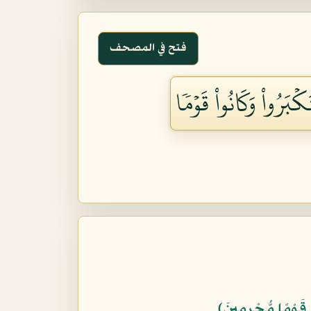
فتح في المصحف
ۡبَرُواْ وَكَانُواْ قَوۡمٗا
ْ قَوْمًا مُّجْرِمِينَ﴾