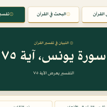
القرآن
۞
البحث في القرآن
۞
تفسير
۞ التبيان في تفسير القرآن
سورة يونس، آية ٧٥
التفسير يعرض الآية ٧٥