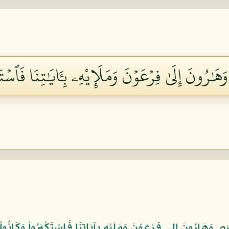
ٰرُونَ إِلَىٰ فِرۡعَوۡنَ وَمَلَإِيْهِۦ بِـَٔايَٰتِنَا فَٱسۡتَك
ى وَهَارُونَ إلى فِرْعَوْنَ وَمَلَئِهِ بِآيَاتِنَا فَاسْتَكْبَرُواْ وَكَانُوا