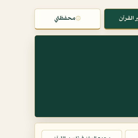
 القرآن
۞
محفظتي