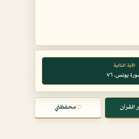
الآية التالية
رة يونس، ٧٦
 القرآن
۞
محفظتي