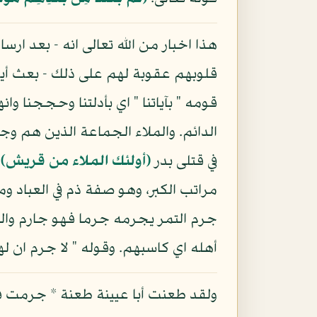
هذا اخبار من الله تعالى انه - بعد ار
قلوبهم عقوبة لهم على ذلك - بعث أيض
قومه " بآياتنا " اي بأدلتنا وحججنا وا
الدائم. والملاء الجماعة الذين هم وج
في قتلى بدر
(أولئك الملاء من قريش)
.
مراتب الكبر، وهو صفة ذم في العباد و
جرم التمر يجرمه جرما فهو جارم وال
أهله اي كاسبهم. وقوله " لا جرم ان لهم النار " ( 1 ) اي لابد لهم النا
ولقد طعنت أبا عيينة طعنة * جرمت فزار