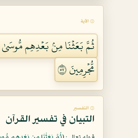
۞ الآية
ثُمَّ بَعَثۡنَا مِنۢ بَعۡدِهِم مُّوسَىٰ وَهَ
مُّجۡرِمِينَ ٧٥
۞ التفسير
التبيان في تفسير القرآن
قوله تعالى:
﴿ثُمَّ بَعَثْنَا مِن بَعْدِهِم مُّوسَ