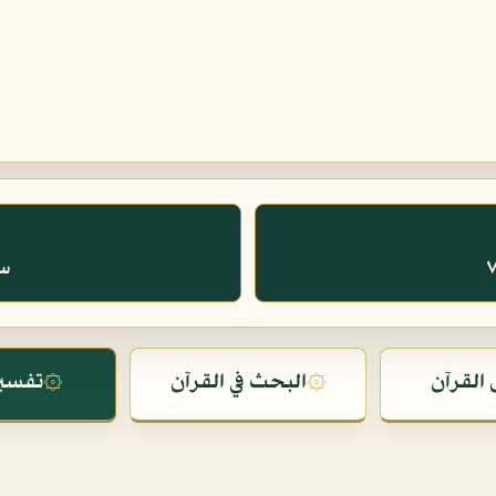
سو
القرآن
۞
البحث في القرآن
۞
تفسير