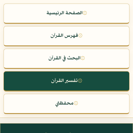
۞
الصفحة الرئيسية
۞
فهرس القرآن
۞
البحث في القرآن
۞
تفسير القرآن
۞
محفظتي