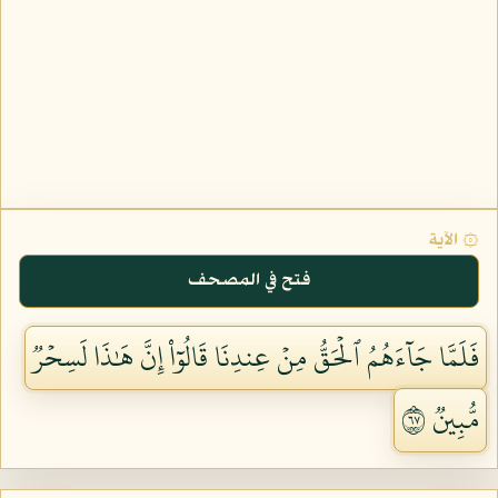
۞ الآية
فتح في المصحف
فَلَمَّا جَآءَهُمُ ٱلۡحَقُّ مِنۡ عِندِنَا قَالُوٓاْ إِنَّ هَٰذَا لَسِحۡرٞ
مُّبِينٞ ٧٦