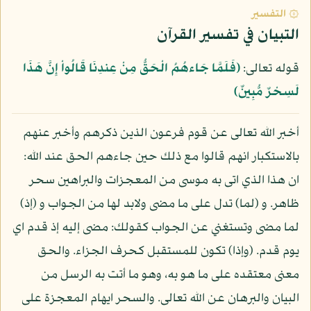
۞ التفسير
التبيان في تفسير القرآن
قوله تعالى:
﴿فَلَمَّا جَاءهُمُ الْحَقُّ مِنْ عِندِنَا قَالُواْ إِنَّ هَذَا
لَسِحْرٌ مُّبِينٌ﴾
أخبر الله تعالى عن قوم فرعون الذين ذكرهم وأخبر عنهم
بالاستكبار انهم قالوا مع ذلك حين جاءهم الحق عند الله:
ان هذا الذي اتى به موسى من المعجزات والبراهين سحر
ظاهر. و (لما) تدل على ما مضى ولابد لها من الجواب و (إذ)
لما مضى وتستغني عن الجواب كقولك: مضى إليه إذ قدم اي
يوم قدم. (وإذا) تكون للمستقبل كحرف الجزاء. والحق
معنى معتقده على ما هو به، وهو ما أتت به الرسل من
البيان والبرهان عن الله تعالى. والسحر ايهام المعجزة على