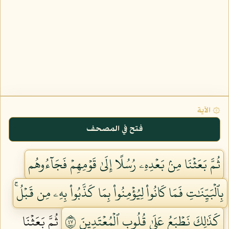
۞ الآية
فتح في المصحف
ثُمَّ بَعَثۡنَا مِنۢ بَعۡدِهِۦ رُسُلًا إِلَىٰ قَوۡمِهِمۡ فَجَآءُوهُم
بِٱلۡبَيِّنَٰتِ فَمَا كَانُواْ لِيُؤۡمِنُواْ بِمَا كَذَّبُواْ بِهِۦ مِن قَبۡلُۚ
كَذَٰلِكَ نَطۡبَعُ عَلَىٰ قُلُوبِ ٱلۡمُعۡتَدِينَ ٧٤
ثُمَّ بَعَثۡنَا