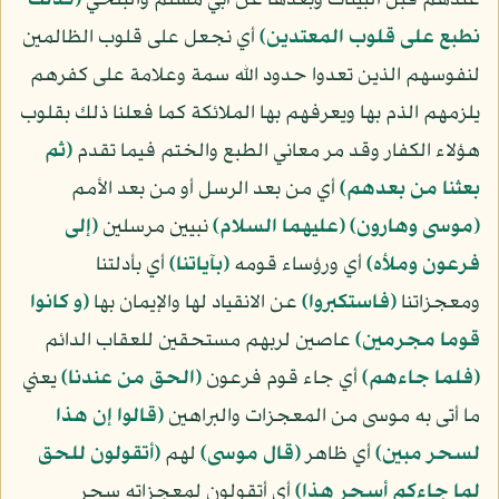
عندهم قبل البينات وبعدها عن أبي مسلم والبلخي
﴿كذلك
نطبع على قلوب المعتدين﴾
أي نجعل على قلوب الظالمين
لنفوسهم الذين تعدوا حدود الله سمة وعلامة على كفرهم
يلزمهم الذم بها ويعرفهم بها الملائكة كما فعلنا ذلك بقلوب
هؤلاء الكفار وقد مر معاني الطبع والختم فيما تقدم
﴿ثم
بعثنا من بعدهم﴾
أي من بعد الرسل أو من بعد الأمم
﴿موسى وهارون﴾
(عليهما السلام)
نبيين مرسلين
﴿إلى
فرعون وملأه﴾
أي ورؤساء قومه
﴿بآياتنا﴾
أي بأدلتنا
ومعجزاتنا
﴿فاستكبروا﴾
عن الانقياد لها والإيمان بها
﴿و كانوا
قوما مجرمين﴾
عاصين لربهم مستحقين للعقاب الدائم
﴿فلما جاءهم﴾
أي جاء قوم فرعون
﴿الحق من عندنا﴾
يعني
ما أتى به موسى من المعجزات والبراهين
﴿قالوا إن هذا
لسحر مبين﴾
أي ظاهر
﴿قال موسى﴾
لهم
﴿أتقولون للحق
لما جاءكم أسحر هذا﴾
أي أتقولون لمعجزاته سحر