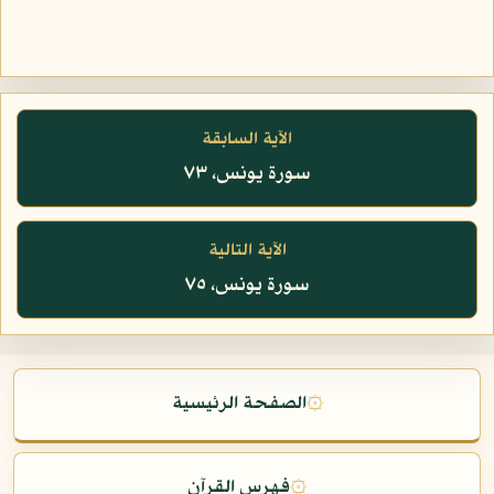
الآية السابقة
سورة يونس، ٧٣
الآية التالية
سورة يونس، ٧٥
۞
الصفحة الرئيسية
۞
فهرس القرآن