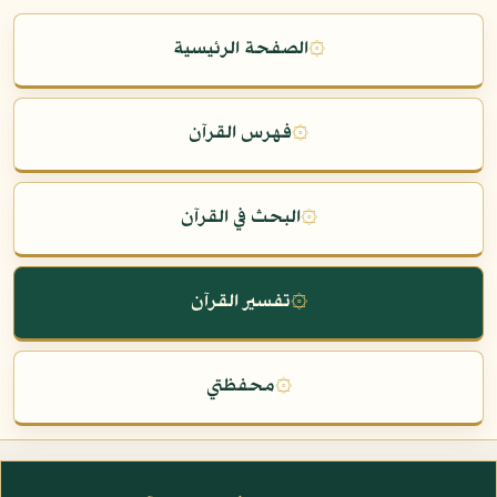
۞
الصفحة الرئيسية
۞
فهرس القرآن
۞
البحث في القرآن
۞
تفسير القرآن
۞
محفظتي