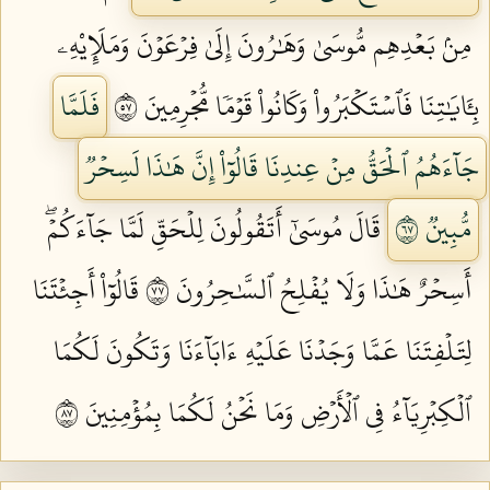
مِنۢ بَعۡدِهِم مُّوسَىٰ وَهَٰرُونَ إِلَىٰ فِرۡعَوۡنَ وَمَلَإِيْهِۦ
بِـَٔايَٰتِنَا فَٱسۡتَكۡبَرُواْ وَكَانُواْ قَوۡمٗا مُّجۡرِمِينَ ٧٥
فَلَمَّا
جَآءَهُمُ ٱلۡحَقُّ مِنۡ عِندِنَا قَالُوٓاْ إِنَّ هَٰذَا لَسِحۡرٞ
مُّبِينٞ ٧٦
قَالَ مُوسَىٰٓ أَتَقُولُونَ لِلۡحَقِّ لَمَّا جَآءَكُمۡۖ
أَسِحۡرٌ هَٰذَا وَلَا يُفۡلِحُ ٱلسَّٰحِرُونَ ٧٧
قَالُوٓاْ أَجِئۡتَنَا
لِتَلۡفِتَنَا عَمَّا وَجَدۡنَا عَلَيۡهِ ءَابَآءَنَا وَتَكُونَ لَكُمَا
ٱلۡكِبۡرِيَآءُ فِي ٱلۡأَرۡضِ وَمَا نَحۡنُ لَكُمَا بِمُؤۡمِنِينَ ٧٨