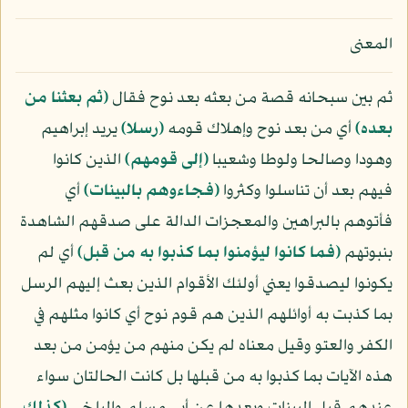
المعنى
ثم بين سبحانه قصة من بعثه بعد نوح فقال
﴿ثم بعثنا من
بعده﴾
أي من بعد نوح وإهلاك قومه
﴿رسلا﴾
يريد إبراهيم
وهودا وصالحا ولوطا وشعيبا
﴿إلى قومهم﴾
الذين كانوا
فيهم بعد أن تناسلوا وكثروا
﴿فجاءوهم بالبينات﴾
أي
فأتوهم بالبراهين والمعجزات الدالة على صدقهم الشاهدة
بنبوتهم
﴿فما كانوا ليؤمنوا بما كذبوا به من قبل﴾
أي لم
يكونوا ليصدقوا يعني أولئك الأقوام الذين بعث إليهم الرسل
بما كذبت به أوائلهم الذين هم قوم نوح أي كانوا مثلهم في
الكفر والعتو وقيل معناه لم يكن منهم من يؤمن من بعد
هذه الآيات بما كذبوا به من قبلها بل كانت الحالتان سواء