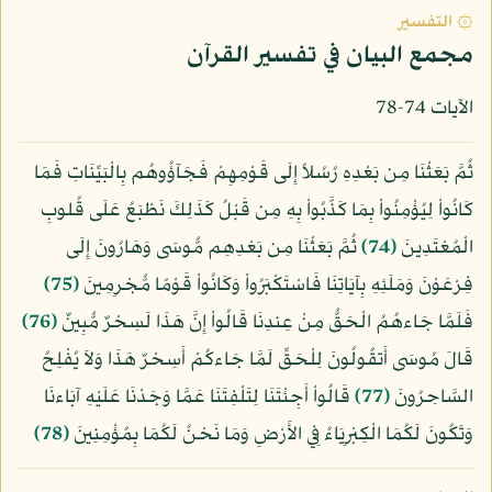
۞ التفسير
مجمع البيان في تفسير القرآن
الآيات 74-78
ثُمَّ بَعَثْنَا مِن بَعْدِهِ رُسُلاً إِلَى قَوْمِهِمْ فَجَآؤُوهُم بِالْبَيِّنَاتِ فَمَا
كَانُواْ لِيُؤْمِنُواْ بِمَا كَذَّبُواْ بِهِ مِن قَبْلُ كَذَلِكَ نَطْبَعُ عَلَى قُلوبِ
الْمُعْتَدِينَ
﴿74﴾
ثُمَّ بَعَثْنَا مِن بَعْدِهِم مُّوسَى وَهَارُونَ إِلَى
فِرْعَوْنَ وَمَلَئِهِ بِآيَاتِنَا فَاسْتَكْبَرُواْ وَكَانُواْ قَوْمًا مُّجْرِمِينَ
﴿75﴾
فَلَمَّا جَاءهُمُ الْحَقُّ مِنْ عِندِنَا قَالُواْ إِنَّ هَذَا لَسِحْرٌ مُّبِينٌ
﴿76﴾
قَالَ مُوسَى أَتقُولُونَ لِلْحَقِّ لَمَّا جَاءكُمْ أَسِحْرٌ هَذَا وَلاَ يُفْلِحُ
السَّاحِرُونَ
﴿77﴾
قَالُواْ أَجِئْتَنَا لِتَلْفِتَنَا عَمَّا وَجَدْنَا عَلَيْهِ آبَاءنَا
وَتَكُونَ لَكُمَا الْكِبْرِيَاءُ فِي الأَرْضِ وَمَا نَحْنُ لَكُمَا بِمُؤْمِنِينَ
﴿78﴾