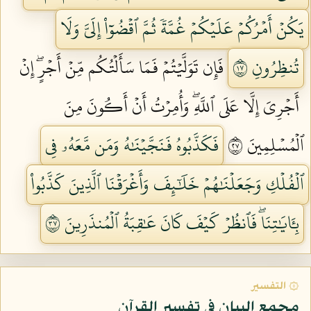
يَكُنۡ أَمۡرُكُمۡ عَلَيۡكُمۡ غُمَّةٗ ثُمَّ ٱقۡضُوٓاْ إِلَيَّ وَلَا
تُنظِرُونِ ٧١
فَإِن تَوَلَّيۡتُمۡ فَمَا سَأَلۡتُكُم مِّنۡ أَجۡرٍۖ إِنۡ
أَجۡرِيَ إِلَّا عَلَى ٱللَّهِۖ وَأُمِرۡتُ أَنۡ أَكُونَ مِنَ
ٱلۡمُسۡلِمِينَ ٧٢
فَكَذَّبُوهُ فَنَجَّيۡنَٰهُ وَمَن مَّعَهُۥ فِي
ٱلۡفُلۡكِ وَجَعَلۡنَٰهُمۡ خَلَٰٓئِفَ وَأَغۡرَقۡنَا ٱلَّذِينَ كَذَّبُواْ
بِـَٔايَٰتِنَاۖ فَٱنظُرۡ كَيۡفَ كَانَ عَٰقِبَةُ ٱلۡمُنذَرِينَ ٧٣
۞ التفسير
مجمع البيان في تفسير القرآن