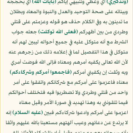
﴿وتذكيري﴾
أي وعظي وتنبيهي إياكم
﴿بآيات الله﴾
أي بحججه
وبيناته على صحة التوحيد والعدل والنبوة والمعاد وبطلان
ما تدينون به وفي الكلام حذف هو قوله وعزمتم على قتلي
وطردي من بين أظهركم
﴿فعلى الله توكلت﴾
جعله جواب
الشرط مع أنه متوكل عليه في جميع أحواله ليبين لهم أنه
متوكل في هذا التفصيل لما في إعلامه ذلك من زجرهم عنه
لأن الله تعالى يكفيه أمرهم ومعناه فإلى الله فوضت أمري
وبه وثقت إن يكفيني أمركم
﴿فاجمعوا أمركم وشركاءكم﴾
معناه فاعزموا على أمركم مع شركائكم واتفقوا على أمر
واحد من قتلي وطردي ولا تضطربوا فيه فتختلف أحوالكم
فيما تلقونني به وهذا تهديد في صورة الأمر وقيل معناه
اعزموا على أمركم وادعوا شركاءكم فبين
(عليه السلام)
إنه
لا يرتدع عن دعائهم وعيب آلهتهم مستعينا بالله عليهم واثقا