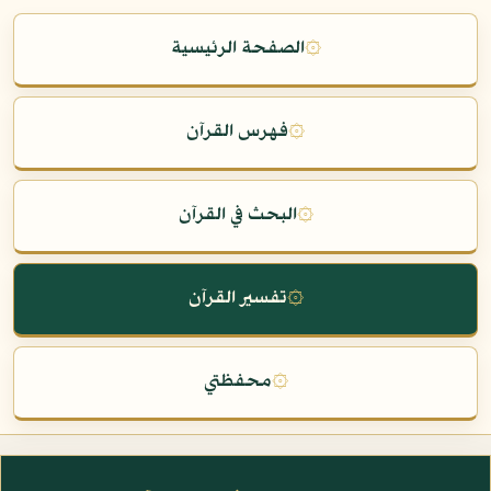
۞
الصفحة الرئيسية
۞
فهرس القرآن
۞
البحث في القرآن
۞
تفسير القرآن
۞
محفظتي