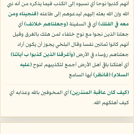
أنهم كذبوا نوحا أي نسبوه إلى الكذب فيما يذكره من أنه نبي
الله وإن الله بعثه إليهم ليدعوهم إلى طاعته
﴿فنجيناه ومن
معه في الفلك﴾
أي في السفينة
﴿وجعلناهم خلائف﴾
أي
جعلنا الذين نجوا مع نوح خلفاء لمن هلك بالغرق وقيل
أنهم كانوا ثمانين نفسا وقال البلخي يجوز أن يكون أراد
جعلناهم رؤساء في الأرض
﴿وأغرقنا الذين كذبوا ب آياتنا﴾
أي أهلكنا باقي أهل الأرض أجمع لتكذيبهم لنوح
(عليه
السلام)
﴿فانظر﴾
أيها السامع
﴿كيف كان عاقبة المنذرين﴾
أي المخوفين بالله وعذابه أي
كيف أهلكهم الله.