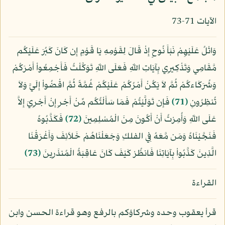
الآيات 71-73
وَاتْلُ عَلَيْهِمْ نَبَأَ نُوحٍ إِذْ قَالَ لِقَوْمِهِ يَا قَوْمِ إِن كَانَ كَبُرَ عَلَيْكُم
مَّقَامِي وَتَذْكِيرِي بِآيَاتِ اللّهِ فَعَلَى اللّهِ تَوَكَّلْتُ فَأَجْمِعُواْ أَمْرَكُمْ
وَشُرَكَاءكُمْ ثُمَّ لاَ يَكُنْ أَمْرُكُمْ عَلَيْكُمْ غُمَّةً ثُمَّ اقْضُواْ إِلَيَّ وَلاَ
تُنظِرُونِ
﴿71﴾
فَإِن تَوَلَّيْتُمْ فَمَا سَأَلْتُكُم مِّنْ أَجْرٍ إِنْ أَجْرِيَ إِلاَّ
عَلَى اللّهِ وَأُمِرْتُ أَنْ أَكُونَ مِنَ الْمُسْلِمِينَ
﴿72﴾
فَكَذَّبُوهُ
فَنَجَّيْنَاهُ وَمَن مَّعَهُ فِي الفلكِ وَجَعَلْنَاهُمْ خَلاَئِفَ وَأَغْرَقْنَا
الَّذِينَ كَذَّبُواْ بِآيَاتِنَا فَانظُرْ كَيْفَ كَانَ عَاقِبَةُ الْمُنذَرِينَ
﴿73﴾
القراءة
قرأ يعقوب وحده وشركاؤكم بالرفع وهو قراءة الحسن وابن