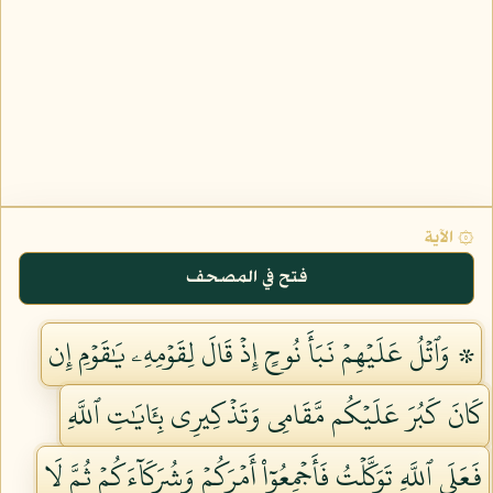
۞ الآية
فتح في المصحف
۞ وَٱتۡلُ عَلَيۡهِمۡ نَبَأَ نُوحٍ إِذۡ قَالَ لِقَوۡمِهِۦ يَٰقَوۡمِ إِن
كَانَ كَبُرَ عَلَيۡكُم مَّقَامِي وَتَذۡكِيرِي بِـَٔايَٰتِ ٱللَّهِ
فَعَلَى ٱللَّهِ تَوَكَّلۡتُ فَأَجۡمِعُوٓاْ أَمۡرَكُمۡ وَشُرَكَآءَكُمۡ ثُمَّ لَا