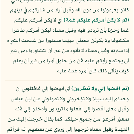
بأنه سبحانه يعصمه منهم وقيل أراد بالشركاء الأوثان التي
كانوا يعبدونها من دون الله وقيل أراد من شاركهم في دينهم
﴿ثم لا يكن أمركم عليكم غمة﴾
أي لا يكن أمركم عليكم
غما وحزنا بأن ترددوا فيه وقيل معناه ليكن أمركم ظاهرا
مكشوفا ولا يكونن مغطى مبهما مستورا من غممت الشيء
إذا سترته وقيل معناه لا تأتوه من غير أن تتشاوروا ومن غير
أن يجتمع رأيكم عليه لأن من حاول أمرا من غير أن يعلم
كيف يتأتى ذلك كان أمره غمة عليه
﴿ثم اقضوا إلي ولا تنظرون﴾
أي انهضوا إلي فاقتلوني إن
وجدتم إليه سبيلا ولا تؤخروني ولا تمهلوني عن ابن عباس
وقيل معنى اقضوا إلي افعلوا ما تريدون وأدخلوا إلي لأنه
بمعنى أفرغوا من جميع حيلكم كما يقال خرجت إليك من
العهدة وقيل معناه توجهوا إلى وروي عن بعضهم أنه قرأ ثم