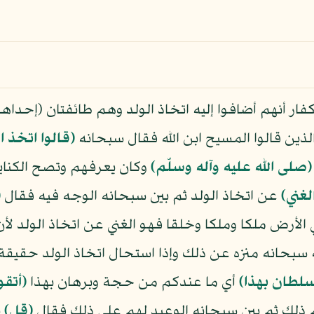
ر أنهم أضافوا إليه اتخاذ الولد وهم طائفتان (إحداهم
الذين قالوا المسيح ابن الله فقال سبحانه
﴿قالوا اتخذ ال
(صلى الله عليه وآله وسلّم)
وكان يعرفهم وتصح الكناي
لغني﴾
عن اتخاذ الولد ثم بين سبحانه الوجه فيه فقال
﴿
ي الأرض ملكا وملكا وخلقا فهو الغني عن اتخاذ الولد لأن
سبحانه منزه عن ذلك وإذا استحال اتخاذ الولد حقيقة
لطان بهذا﴾
أي ما عندكم من حجة وبرهان بهذا
﴿أتقو
م ذلك ثم بين سبحانه الوعيد لهم على ذلك فقال
﴿قل﴾
ي