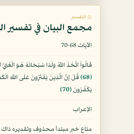
۞ التفسير
مجمع البيان في تفسير ال
الآيات 68-70
قَالُواْ اتَّخَذَ اللّهُ وَلَدًا سُبْحَانَهُ هُوَ الْغَن
﴿68﴾
قُلْ إِنَّ الَّذِينَ يَفْتَرُونَ عَلَى اللّهِ الْك
يَكْفُرُونَ
﴿70﴾
الإعراب
متاع خبر مبتدأ محذوف وتقديره ذاك أ