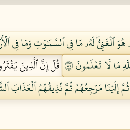
َهُۥۖ هُوَ ٱلۡغَنِيُّۖ لَهُۥ مَا فِي ٱلسَّمَٰوَٰتِ وَمَا فِي 
َّهِ مَا لَا تَعۡلَمُونَ ٦٨
قُلۡ إِنَّ ٱلَّذِينَ يَفۡتَر
ثُمَّ إِلَيۡنَا مَرۡجِعُهُمۡ ثُمَّ نُذِيقُهُمُ ٱلۡعَذَابَ ٱلشّ