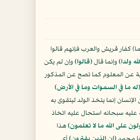
ا) كفار قريش والعرب فإنهم قالوا
له ولدا﴾
وإنما قال
﴿قالوا﴾
وإن لم يكن
ة عن المعلوم كما تصح عن المذكور
له ما في السموات وما في الأرض﴾
 الإنسان إنما يتخذ الولد ليتقوى به
 عليه سبحانه استحال عليه اتخاذ
لون على الله ما لا تعلمون﴾
هذا
ا محمد
﴿إن الذين يفترون﴾
أي