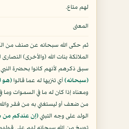
لهم متاع.
المعنى
ثم حكى الله سبحانه عن صنف من الكفا
الملائكة بنات الله (والأخرى) النصارى 
سبق ذكرهم لأنهم كانوا بحضرة النبي
﴿سبحانه﴾
أي تنزيها له عما قالوا
﴿هو ا
ومعناه إذا كان له ما في السموات وما ف
من ضعف أو ليستغني به من فقر والله 
الولد على وجه التبني
﴿إن عندكم من س
توبيخ من الله سبحانه لهم على قوله