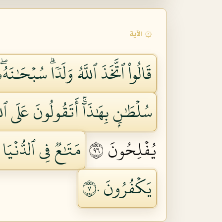
۞ الآية
قَالُواْ ٱتَّخَذَ ٱللَّهُ وَلَدٗاۗ سُبۡحَٰن
سُلۡطَٰنِۭ بِهَٰذَآۚ أَتَقُولُونَ عَلَى ٱلل
يُفۡلِحُونَ ٦٩
مَتَٰعٞ فِي ٱلدُّنۡيَا 
يَكۡفُرُونَ ٧٠