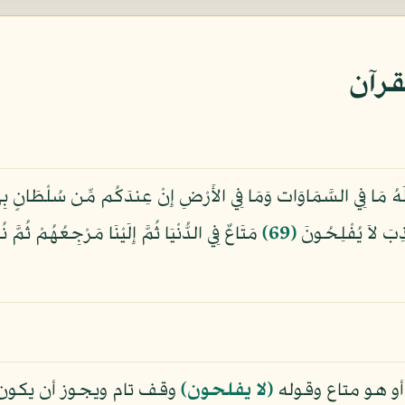
قرآن
ِيُّ لَهُ مَا فِي السَّمَاوَات وَمَا فِي الأَرْضِ إِنْ عِندَكُم مِّن سُلْطَانٍ بِه
َذِبَ لاَ يُفْلِحُونَ
﴿69﴾
مَتَاعٌ فِي الدُّنْيَا ثُمَّ إِلَيْنَا مَرْجِعُهُمْ ثُمَّ
و هو متاع وقوله
﴿لا يفلحون﴾
وقف تام ويجوز أن يكون 