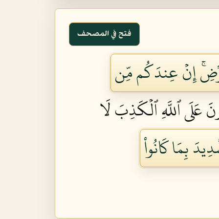
فتح في المصحف
ٱلۡأَرۡضِۚ إِنۡ عِندَكُم مِّن
ُونَ عَلَى ٱللَّهِ ٱلۡكَذِبَ لَا
َدِيدَ بِمَا كَانُواْ