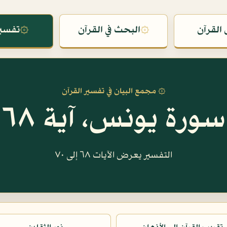
القرآن
۞
البحث في القرآن
۞
تفسير
۞ مجمع البيان في تفسير القرآن
سورة يونس، آية ٦٨
التفسير يعرض الآيات ٦٨ إلى ٧٠