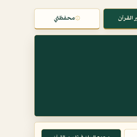
 القرآن
۞
محفظتي