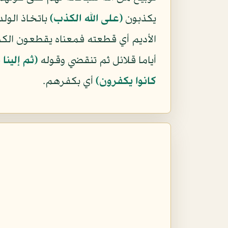
يكذبون
﴿على الله الكذب﴾
باتخاذ الول
الأديم أي قطعته فمعناه يقطعون الكذ
أياما قلائل ثم تنقضي وقوله
﴿ثم إلين
كانوا يكفرون﴾
أي بكفرهم.