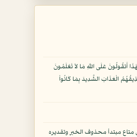
َذَا أَتقُولُونَ عَلَى اللّهِ مَا لاَ تَعْلَمُونَ
 نُذِيقُهُمُ الْعَذَابَ الشَّدِيدَ بِمَا كَانُواْ
متاع مبتدأ محذوف الخبر وتقديره