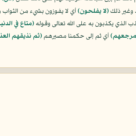
د وغير ذلك
﴿لا يفلحون﴾
أي لا يفوزون بشيء من الثواب 
ب الذي يكذبون به على الله تعالى وقوله
﴿متاع في الدنيا
ا مرجعهم﴾
أي ثم إلى حكمنا مصيرهم
﴿ثم نذيقهم العذ