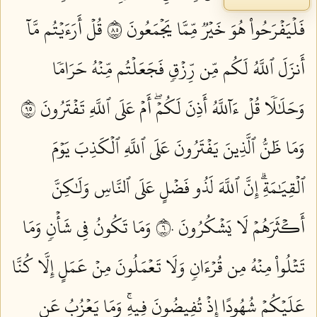
فَلۡيَفۡرَحُواْ هُوَ خَيۡرٞ مِّمَّا يَجۡمَعُونَ ٥٨
قُلۡ أَرَءَيۡتُم مَّآ
أَنزَلَ ٱللَّهُ لَكُم مِّن رِّزۡقٖ فَجَعَلۡتُم مِّنۡهُ حَرَامٗا
وَحَلَٰلٗا قُلۡ ءَآللَّهُ أَذِنَ لَكُمۡۖ أَمۡ عَلَى ٱللَّهِ تَفۡتَرُونَ ٥٩
وَمَا ظَنُّ ٱلَّذِينَ يَفۡتَرُونَ عَلَى ٱللَّهِ ٱلۡكَذِبَ يَوۡمَ
ٱلۡقِيَٰمَةِۗ إِنَّ ٱللَّهَ لَذُو فَضۡلٍ عَلَى ٱلنَّاسِ وَلَٰكِنَّ
أَكۡثَرَهُمۡ لَا يَشۡكُرُونَ ٦٠
وَمَا تَكُونُ فِي شَأۡنٖ وَمَا
تَتۡلُواْ مِنۡهُ مِن قُرۡءَانٖ وَلَا تَعۡمَلُونَ مِنۡ عَمَلٍ إِلَّا كُنَّا
عَلَيۡكُمۡ شُهُودًا إِذۡ تُفِيضُونَ فِيهِۚ وَمَا يَعۡزُبُ عَن