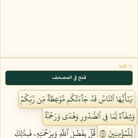
۞ الآية
فتح في المصحف
يَٰٓأَيُّهَا ٱلنَّاسُ قَدۡ جَآءَتۡكُم مَّوۡعِظَةٞ مِّن رَّبِّكُمۡ
وَشِفَآءٞ لِّمَا فِي ٱلصُّدُورِ وَهُدٗى وَرَحۡمَةٞ
لِّلۡمُؤۡمِنِينَ ٥٧
قُلۡ بِفَضۡلِ ٱللَّهِ وَبِرَحۡمَتِهِۦ فَبِذَٰلِكَ