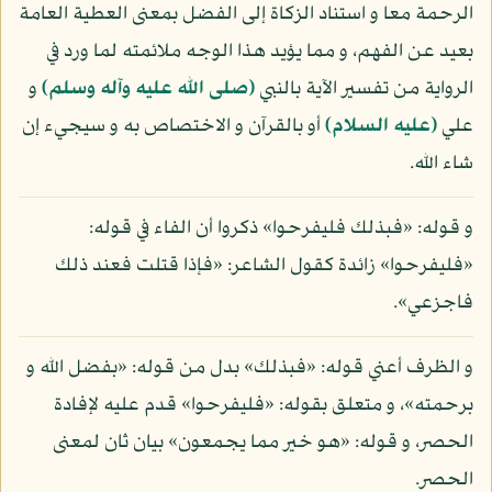
الرحمة معا و استناد الزكاة إلى الفضل بمعنى العطية العامة
بعيد عن الفهم، و مما يؤيد هذا الوجه ملائمته لما ورد في
الرواية من تفسير الآية بالنبي
(صلى الله عليه وآله وسلم)
و
علي
(عليه السلام)
أو بالقرآن و الاختصاص به و سيجيء إن
شاء الله.
و قوله: «فبذلك فليفرحوا» ذكروا أن الفاء في قوله:
«فليفرحوا» زائدة كقول الشاعر: «فإذا قتلت فعند ذلك
فاجزعي».
و الظرف أعني قوله: «فبذلك» بدل من قوله: «بفضل الله و
برحمته»، و متعلق بقوله: «فليفرحوا» قدم عليه لإفادة
الحصر، و قوله: «هو خير مما يجمعون» بيان ثان لمعنى
الحصر.