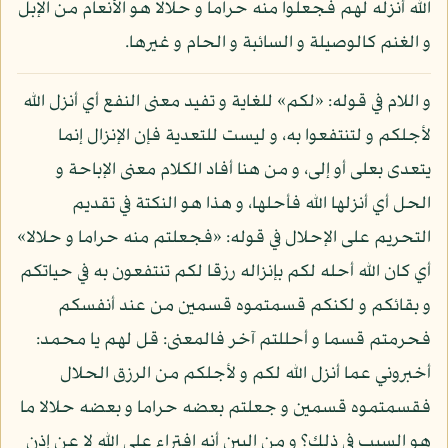
الله أنزله لهم فجعلوا منه حراما و حلالا هو الأنعام من الإبل
و الغنم كالوصيلة و السائبة و الحام و غيرها.
و اللام في قوله: «لكم» للغاية و تفيد معنى النفع أي أنزل الله
لأجلكم و لتنتفعوا به، و ليست للتعدية فإن الإنزال إنما
يتعدى بعلى أو إلى، و من هنا أفاد الكلام معنى الإباحة و
الحل أي أنزلها الله فأحلها، و هذا هو النكتة في تقديم
التحريم على الإحلال في قوله: «فجعلتم منه حراما و حلالا»
أي كان الله أحله لكم بإنزاله رزقا لكم تنتفعون به في حياتكم
و بقائكم و لكنكم قسمتموه قسمين من عند أنفسكم
فحرمتم قسما و أحللتم آخر فالمعنى: قل لهم يا محمد:
أخبروني عما أنزل الله لكم و لأجلكم من الرزق الحلال
فقسمتموه قسمين و جعلتم بعضه حراما و بعضه حلالا ما
هو السبب في ذلك؟ و من البين أنه افتراء على الله لا عن إذن