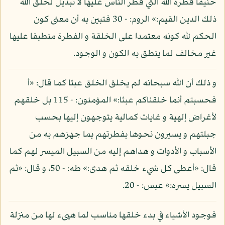
حنيفا فطرة الله التي فطر الناس عليها لا تبديل لخلق الله
ذلك الدين القيم:» الروم: - 30 فتبين به أن معنى كون
الحكم لله كونه معتمدا على الخلقة و الفطرة منطبقا عليها
غير مخالف لما ينطق به الكون و الوجود.
و ذلك أن الله سبحانه لم يخلق الخلق عبثا كما قال: «أ
فحسبتم أنما خلقناكم عبثا:» المؤمنون: - 115 بل خلقهم
لأغراض إلهية و غايات كمالية يتوجهون إليها بحسب
جبلتهم و يسيرون نحوها بفطرتهم بما جهزهم به من
الأسباب و الأدوات و هداهم إليه من السبيل الميسر لهم كما
قال: «أعطى كل شيء خلقه ثم هدى:» طه: - 50، و قال: «ثم
السبيل يسره:» عبس: - 20.
فوجود الأشياء في بدء خلقها مناسب لما هيىء لها من منزلة