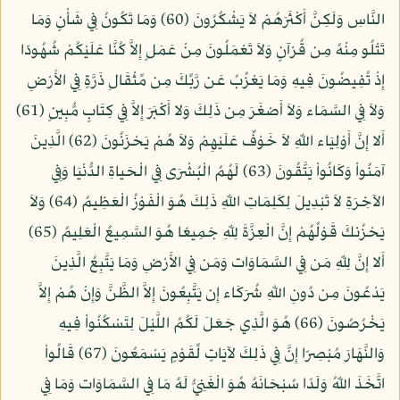
النَّاسِ وَلَكِنَّ أَكْثَرَهُمْ لاَ يَشْكُرُونَ (60) وَمَا تَكُونُ فِي شَأْنٍ وَمَا
تَتْلُو مِنْهُ مِن قُرْآنٍ وَلاَ تَعْمَلُونَ مِنْ عَمَلٍ إِلاَّ كُنَّا عَلَيْكُمْ شُهُودًا
إِذْ تُفِيضُونَ فِيهِ وَمَا يَعْزُبُ عَن رَّبِّكَ مِن مِّثْقَالِ ذَرَّةٍ فِي الأَرْضِ
وَلاَ فِي السَّمَاء وَلاَ أَصْغَرَ مِن ذَلِكَ وَلا أَكْبَرَ إِلاَّ فِي كِتَابٍ مُّبِينٍ (61)
أَلا إِنَّ أَوْلِيَاء اللّهِ لاَ خَوْفٌ عَلَيْهِمْ وَلاَ هُمْ يَحْزَنُونَ (62) الَّذِينَ
آمَنُواْ وَكَانُواْ يَتَّقُونَ (63) لَهُمُ الْبُشْرَى فِي الْحَياةِ الدُّنْيَا وَفِي
الآخِرَةِ لاَ تَبْدِيلَ لِكَلِمَاتِ اللّهِ ذَلِكَ هُوَ الْفَوْزُ الْعَظِيمُ (64) وَلاَ
يَحْزُنكَ قَوْلُهُمْ إِنَّ الْعِزَّةَ لِلّهِ جَمِيعًا هُوَ السَّمِيعُ الْعَلِيمُ (65)
أَلا إِنَّ لِلّهِ مَن فِي السَّمَاوَات وَمَن فِي الأَرْضِ وَمَا يَتَّبِعُ الَّذِينَ
يَدْعُونَ مِن دُونِ اللّهِ شُرَكَاء إِن يَتَّبِعُونَ إِلاَّ الظَّنَّ وَإِنْ هُمْ إِلاَّ
يَخْرُصُونَ (66) هُوَ الَّذِي جَعَلَ لَكُمُ اللَّيْلَ لِتَسْكُنُواْ فِيهِ
وَالنَّهَارَ مُبْصِرًا إِنَّ فِي ذَلِكَ لآيَاتٍ لِّقَوْمٍ يَسْمَعُونَ (67) قَالُواْ
اتَّخَذَ اللّهُ وَلَدًا سُبْحَانَهُ هُوَ الْغَنِيُّ لَهُ مَا فِي السَّمَاوَات وَمَا فِي