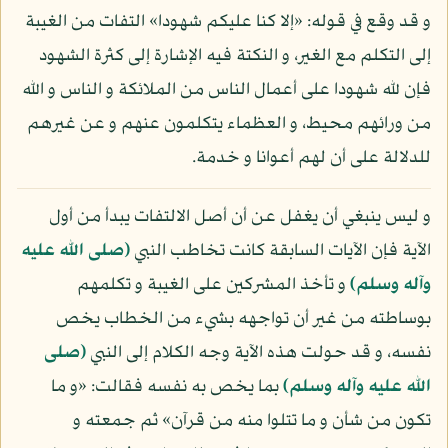
و قد وقع في قوله: «إلا كنا عليكم شهودا» التفات من الغيبة
إلى التكلم مع الغير، و النكتة فيه الإشارة إلى كثرة الشهود
فإن لله شهودا على أعمال الناس من الملائكة و الناس و الله
من ورائهم محيط، و العظماء يتكلمون عنهم و عن غيرهم
للدلالة على أن لهم أعوانا و خدمة.
و ليس ينبغي أن يغفل عن أن أصل الالتفات يبدأ من أول
الآية فإن الآيات السابقة كانت تخاطب النبي
(صلى الله عليه
وآله وسلم)
و تأخذ المشركين على الغيبة و تكلمهم
بوساطته من غير أن تواجهه بشيء من الخطاب يخص
نفسه، و قد حولت هذه الآية وجه الكلام إلى النبي
(صلى
الله عليه وآله وسلم)
بما يخص به نفسه فقالت: «و ما
تكون من شأن و ما تتلوا منه من قرآن» ثم جمعته و