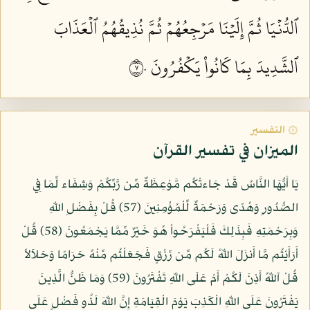
ٱلدُّنۡيَا ثُمَّ إِلَيۡنَا مَرۡجِعُهُمۡ ثُمَّ نُذِيقُهُمُ ٱلۡعَذَابَ
ٱلشَّدِيدَ بِمَا كَانُواْ يَكۡفُرُونَ ٧٠
۞ التفسير
الميزان في تفسير القرآن
يَا أَيُّهَا النَّاسُ قَدْ جَاءتْكُم مَّوْعِظَةٌ مِّن رَّبِّكُمْ وَشِفَاء لِّمَا فِي
الصُّدُورِ وَهُدًى وَرَحْمَةٌ لِّلْمُؤْمِنِينَ (57) قُلْ بِفَضْلِ اللّهِ
وَبِرَحْمَتِهِ فَبِذَلِكَ فَلْيَفْرَحُواْ هُوَ خَيْرٌ مِّمَّا يَجْمَعُونَ (58) قُلْ
أَرَأَيْتُم مَّا أَنزَلَ اللّهُ لَكُم مِّن رِّزْقٍ فَجَعَلْتُم مِّنْهُ حَرَامًا وَحَلاَلاً
قُلْ آللّهُ أَذِنَ لَكُمْ أَمْ عَلَى اللّهِ تَفْتَرُونَ (59) وَمَا ظَنُّ الَّذِينَ
يَفْتَرُونَ عَلَى اللّهِ الْكَذِبَ يَوْمَ الْقِيَامَةِ إِنَّ اللّهَ لَذُو فَضْلٍ عَلَى