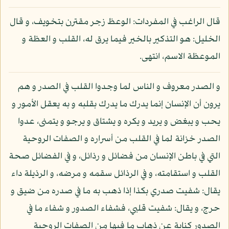
قال الراغب في المفردات: الوعظ زجر مقترن بتخويف، و قال
الخليل: هو التذكير بالخير فيما يرق له، القلب و العظة و
الموعظة الاسم، انتهى.
و الصدر معروف و الناس لما وجدوا القلب في الصدر و هم
يرون أن الإنسان إنما يدرك ما يدرك بقلبه و به يعقل الأمور و
يحب و يبغض و يريد و يكره و يشتاق و يرجو و يتمنى، عدوا
الصدر خزانة لما في القلب من أسراره و الصفات الروحية
التي في باطن الإنسان من فضائل و رذائل، و في الفضائل صحة
القلب و استقامته، و في الرذائل سقمه و مرضه، و الرذيلة داء
يقال: شفيت صدري بكذا إذا ذهب به ما في صدره من ضيق و
حرج، و يقال: شفيت قلبي، فشفاء الصدور و شفاء ما في
الصدور كناية عن ذهاب ما فيها من الصفات الروحية