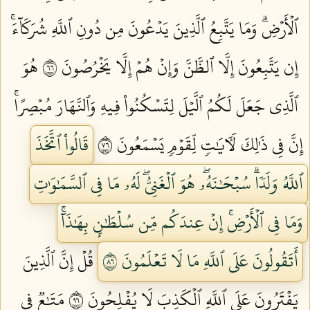
ٱلۡأَرۡضِۗ وَمَا يَتَّبِعُ ٱلَّذِينَ يَدۡعُونَ مِن دُونِ ٱللَّهِ شُرَكَآءَۚ
إِن يَتَّبِعُونَ إِلَّا ٱلظَّنَّ وَإِنۡ هُمۡ إِلَّا يَخۡرُصُونَ ٦٦
هُوَ
ٱلَّذِي جَعَلَ لَكُمُ ٱلَّيۡلَ لِتَسۡكُنُواْ فِيهِ وَٱلنَّهَارَ مُبۡصِرًاۚ
إِنَّ فِي ذَٰلِكَ لَأٓيَٰتٖ لِّقَوۡمٖ يَسۡمَعُونَ ٦٧
قَالُواْ ٱتَّخَذَ
ٱللَّهُ وَلَدٗاۗ سُبۡحَٰنَهُۥۖ هُوَ ٱلۡغَنِيُّۖ لَهُۥ مَا فِي ٱلسَّمَٰوَٰتِ
وَمَا فِي ٱلۡأَرۡضِۚ إِنۡ عِندَكُم مِّن سُلۡطَٰنِۭ بِهَٰذَآۚ
أَتَقُولُونَ عَلَى ٱللَّهِ مَا لَا تَعۡلَمُونَ ٦٨
قُلۡ إِنَّ ٱلَّذِينَ
يَفۡتَرُونَ عَلَى ٱللَّهِ ٱلۡكَذِبَ لَا يُفۡلِحُونَ ٦٩
مَتَٰعٞ فِي