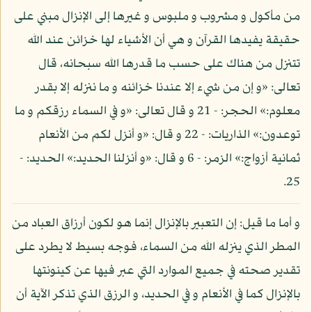
من مأكول و مشروب و ملبوس و غيرها إلى الإنزال مبني على
حقيقة يفيدها القرآن و هي أن الأشياء لها خزائن عند الله
تتنزل من هناك على حسب ما قدرها الله سبحانه، قال
تعالى: «و إن من شيء إلا عندنا خزائنه و ما ننزله إلا بقدر
معلوم:» الحجر: - 21 و قال تعالى: «و في السماء رزقكم و ما
توعدون:» الذاريات: - 22 و قال: «و أنزل لكم من الأنعام
ثمانية أزواج:» الزمر: - 6 و قال: «و أنزلنا الحديد:» الحديد: -
25.
و أما ما قيل: إن التعبير بالإنزال إنما هو لكون أرزاق العباد من
المطر الذي ينزله الله من السماء، فوجه بسيط لا يطرد على
تقدير صحته في جميع الموارد التي عبر فيها عن كينونتها
بالإنزال كما في الأنعام و في الحديد، و الرزق الذي تذكر الآية أن