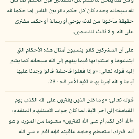
و من هنا ينحل ما تقدم من العقدتين فإن الحكم لما كان
لله سبحانه وحده كان كل حكم دائر بين الناس إما حكما لله
حقيقة مأخوذا من لدنه بوحي أو رسالة أو حكما مفترى
على الله، و لا ثالث للقسمين.
على أن المشركين كانوا ينسبون أمثال هذه الأحكام التي
ابتدعوها و استنوا بها فيما بينهم إلى الله سبحانه كما يشير
إليه قوله تعالى: «و إذا فعلوا فاحشة قالوا وجدنا عليها
آباءنا و الله أمرنا بها:» الآية الأعراف: - 28.
قوله تعالى: «و ما ظن الذين يفترون على الله الكذب يوم
القيامة» إلى آخر الآية، لما كان جواب الاستفهام المتقدم:
«آلله أذن لكم أم على الله تفترون» معلوما من المورد، و هو
أنه افتراء، استعظم وخامة عاقبته فإنه افتراء على الله