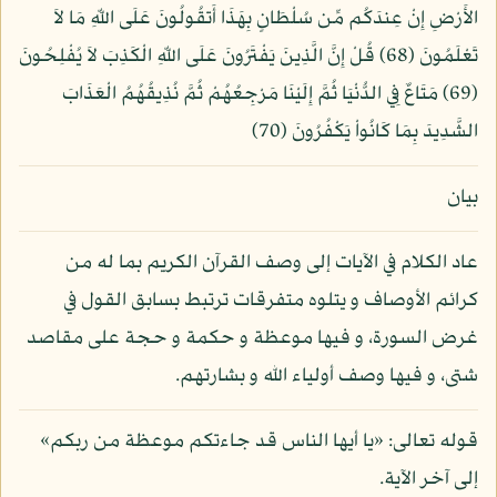
الأَرْضِ إِنْ عِندَكُم مِّن سُلْطَانٍ بِهَذَا أَتقُولُونَ عَلَى اللّهِ مَا لاَ
تَعْلَمُونَ (68) قُلْ إِنَّ الَّذِينَ يَفْتَرُونَ عَلَى اللّهِ الْكَذِبَ لاَ يُفْلِحُونَ
(69) مَتَاعٌ فِي الدُّنْيَا ثُمَّ إِلَيْنَا مَرْجِعُهُمْ ثُمَّ نُذِيقُهُمُ الْعَذَابَ
الشَّدِيدَ بِمَا كَانُواْ يَكْفُرُونَ (70)
بيان
عاد الكلام في الآيات إلى وصف القرآن الكريم بما له من
كرائم الأوصاف و يتلوه متفرقات ترتبط بسابق القول في
غرض السورة، و فيها موعظة و حكمة و حجة على مقاصد
شتى، و فيها وصف أولياء الله و بشارتهم.
قوله تعالى: «يا أيها الناس قد جاءتكم موعظة من ربكم»
إلى آخر الآية.