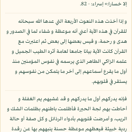
إلا خسارا:» إسراء: - 82.
و إذا أخذت هذه النعوت الأربعة التي عدها الله سبحانه
للقرآن في هذه الآية أعني أنه موعظة و شفاء لما في الصدور و
هدى و رحمة، و قيس بعضها إلى بعض ثم اعتبرت مع
القرآن كانت الآية بيانا جامعا لعامة أثره الطيب الجميل و
علمه الزاكي الطاهر الذي يرسمه في نفوس المؤمنين منذ
أول ما يقرع أسماعهم إلى آخر ما يتمكن من نفوسهم و
يستقر في قلوبهم.
فإنه يدركهم أول ما يدركهم و قد غشيهم يم الغفلة و
أحاطت بهم لجة الحيرة فأظلمت باطنهم بظلمات الشك و
الريب، و أمرضت قلوبهم بأدواء الرذائل و كل صفة أو حالة
ردية خبيثة فيعظهم موعظة حسنة ينبههم بها عن رقدة