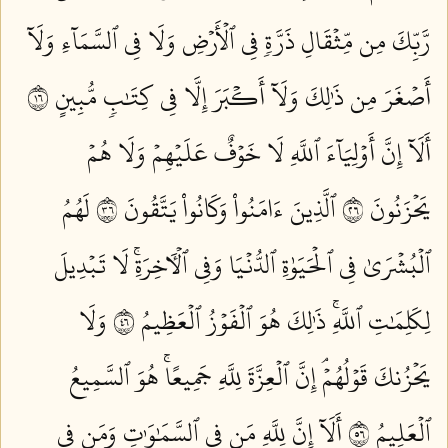
رَّبِّكَ مِن مِّثۡقَالِ ذَرَّةٖ فِي ٱلۡأَرۡضِ وَلَا فِي ٱلسَّمَآءِ وَلَآ
أَصۡغَرَ مِن ذَٰلِكَ وَلَآ أَكۡبَرَ إِلَّا فِي كِتَٰبٖ مُّبِينٍ ٦١
أَلَآ إِنَّ أَوۡلِيَآءَ ٱللَّهِ لَا خَوۡفٌ عَلَيۡهِمۡ وَلَا هُمۡ
يَحۡزَنُونَ ٦٢
ٱلَّذِينَ ءَامَنُواْ وَكَانُواْ يَتَّقُونَ ٦٣
لَهُمُ
ٱلۡبُشۡرَىٰ فِي ٱلۡحَيَوٰةِ ٱلدُّنۡيَا وَفِي ٱلۡأٓخِرَةِۚ لَا تَبۡدِيلَ
لِكَلِمَٰتِ ٱللَّهِۚ ذَٰلِكَ هُوَ ٱلۡفَوۡزُ ٱلۡعَظِيمُ ٦٤
وَلَا
يَحۡزُنكَ قَوۡلُهُمۡۘ إِنَّ ٱلۡعِزَّةَ لِلَّهِ جَمِيعًاۚ هُوَ ٱلسَّمِيعُ
ٱلۡعَلِيمُ ٦٥
أَلَآ إِنَّ لِلَّهِ مَن فِي ٱلسَّمَٰوَٰتِ وَمَن فِي