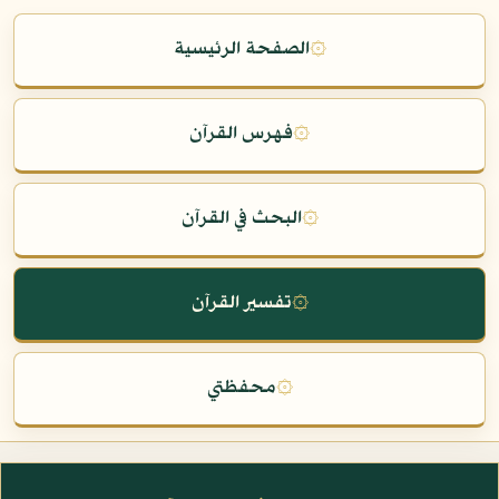
۞
الصفحة الرئيسية
۞
فهرس القرآن
۞
البحث في القرآن
۞
تفسير القرآن
۞
محفظتي