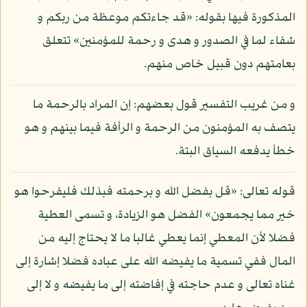
المذكورة فيها بقوله: «قد جاءتكم موعظة من ربكم و
شفاء لما في الصدور و هدى و رحمة للمؤمنين» تتعلق
بعامتهم دون قبيل خاص منهم.
و من غريب التفسير قول بعضهم: إن المراد بالرحمة ما
يتصف به المؤمنون من الرحمة و الرأفة فيما بينهم و هو
خطأ يدفعه السياق البتة.
قوله تعالى: «قل بفضل الله و برحمته فبذلك فليفرحوا هو
خير مما يجمعون» الفضل هو الزيادة، و تسمى العطية
فضلا لأن المعطي إنما يعطي غالبا ما لا يحتاج إليه من
المال ففي تسمية ما يفيضه الله على عباده فضلا إشارة إلى
غناه تعالى و عدم حاجته في إفاضته إلى ما يفيضه و لا إلى