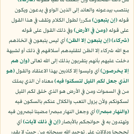
من ذلك المحذوف وإن جعلت ما نفيا فقوله
﴿شركاء﴾
ينتصب بيدعونه والعائد إلى الذين الواو في يدعون ويكون
قوله
﴿إن يتبعون﴾
مكررا لطول الكلام وتقف في هذا القول
على قوله
﴿ومن في الأرض﴾
وفي ذلك القول على قوله
﴿شركاء﴾
﴿إن يتبعون إلا الظن﴾
أي ليس يتبعون في اتخاذهم
مع الله شركاء إلا الظن لتقليدهم أسلافهم في ذلك أو لشبهة
دخلت عليهم بأنهم يتقربون بذلك إلى الله تعالى
﴿وإن هم
إلا يخرصون﴾
أي وليسوا إلا كاذبين بهذا الاعتقاد والقول
﴿هو
الذي جعل لكم الليل لتسكنوا فيه﴾
معناه أن الذي يملك
من في السموات ومن في الأرض هو الذي خلق لكم الليل
لسكونكم ولأن يزول التعب والكلال عنكم بالسكون فيه
﴿والنهار مبصرا﴾
أي وجعل النهار مبصرا مضيئا تبصرون فيه
وتهتدون به في حوائجكم بالأبصار
﴿إن في ذلك لآيات﴾
أي
لحججا ودلالات على توحيد الله سبحانه من حيث لا يقدر