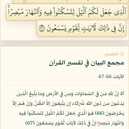
ٱلَّذِي جَعَلَ لَكُمُ ٱلَّيۡلَ لِتَسۡكُنُواْ فِيهِ وَٱلنَّهَارَ مُبۡصِرًاۚ
إِنَّ فِي ذَٰلِكَ لَأٓيَٰتٖ لِّقَوۡمٖ يَسۡمَعُونَ ٦٧
۞ التفسير
مجمع البيان في تفسير القرآن
الآيات 66-67
أَلا إِنَّ لِلّهِ مَن فِي السَّمَاوَات وَمَن فِي الأَرْضِ وَمَا يَتَّبِعُ الَّذِينَ
يَدْعُونَ مِن دُونِ اللّهِ شُرَكَاء إِن يَتَّبِعُونَ إِلاَّ الظَّنَّ وَإِنْ هُمْ إِلاَّ
يَخْرُصُونَ
﴿66﴾
هُوَ الَّذِي جَعَلَ لَكُمُ اللَّيْلَ لِتَسْكُنُواْ فِيهِ
وَالنَّهَارَ مُبْصِرًا إِنَّ فِي ذَلِكَ لآيَاتٍ لِّقَوْمٍ يَسْمَعُونَ
﴿67﴾