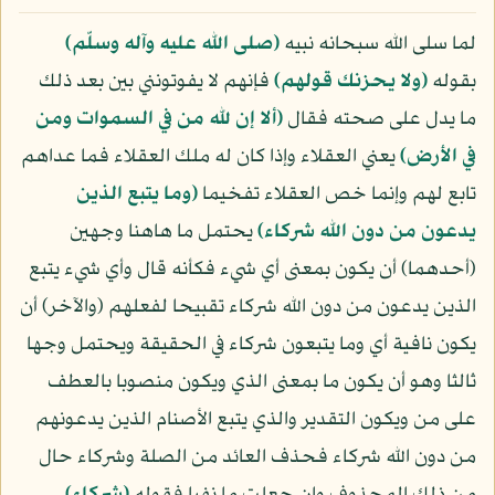
لما سلى الله سبحانه نبيه
(صلى الله عليه وآله وسلّم)
بقوله
﴿ولا يحزنك قولهم﴾
فإنهم لا يفوتونني بين بعد ذلك
ما يدل على صحته فقال
﴿ألا إن لله من في السموات ومن
في الأرض﴾
يعني العقلاء وإذا كان له ملك العقلاء فما عداهم
تابع لهم وإنما خص العقلاء تفخيما
﴿وما يتبع الذين
يدعون من دون الله شركاء﴾
يحتمل ما هاهنا وجهين
(أحدهما) أن يكون بمعنى أي شيء فكأنه قال وأي شيء يتبع
الذين يدعون من دون الله شركاء تقبيحا لفعلهم (والآخر) أن
يكون نافية أي وما يتبعون شركاء في الحقيقة ويحتمل وجها
ثالثا وهو أن يكون ما بمعنى الذي ويكون منصوبا بالعطف
على من ويكون التقدير والذي يتبع الأصنام الذين يدعونهم
من دون الله شركاء فحذف العائد من الصلة وشركاء حال