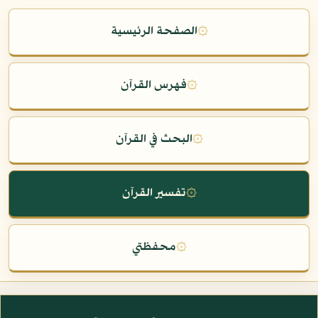
۞
الصفحة الرئيسية
۞
فهرس القرآن
۞
البحث في القرآن
۞
تفسير القرآن
۞
محفظتي