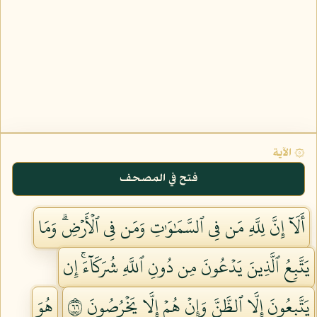
۞ الآية
فتح في المصحف
أَلَآ إِنَّ لِلَّهِ مَن فِي ٱلسَّمَٰوَٰتِ وَمَن فِي ٱلۡأَرۡضِۗ وَمَا
يَتَّبِعُ ٱلَّذِينَ يَدۡعُونَ مِن دُونِ ٱللَّهِ شُرَكَآءَۚ إِن
يَتَّبِعُونَ إِلَّا ٱلظَّنَّ وَإِنۡ هُمۡ إِلَّا يَخۡرُصُونَ ٦٦
هُوَ