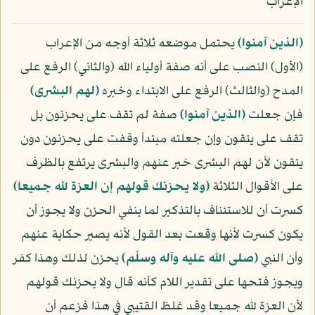
الإعراب
﴿الذين آمنوا﴾
يحتمل موضعه ثلاثة أوجه من الإعراب
(الأول) النصب على أنه صفة أولياء الله (والثاني) الرفع على
المدح (والثالث) الرفع على الابتداء وخبره
﴿لهم البشرى﴾
فإن جعلت
﴿الذين آمنوا﴾
صفة لم تقف على يحزنون بل
تقف على يتقون وإن جعلته مبتدأ وقفت على يحزنون دون
يتقون لأن لهم البشرى خبر عنهم والبشرى يرتفع بالظرف
على الأقوال الثلاثة
﴿ولا يحزنك قولهم إن العزة لله جميعا﴾
كسرت أن للاستئناف بالتذكير لما ينفي الحزن ولا يجوز أن
يكون كسرت لأنها وقعت بعد القول لأنه يصير حكاية عنهم
وأن النبي
(صلى الله عليه وآله وسلّم)
يحزن لذلك وهذا كفر
ويجوز فتحها على تقدير اللام كأنه قال ولا يحزنك قولهم
لأن العزة لله جميعا وقد غلظ القتيبي في هذا فزعم أن