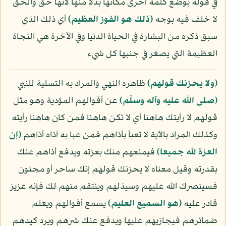
في قوله بوضع كلمة أخرى مكانها بدلا منها لأنها حق والحق
لا خلف فيه بوجه
﴿ذلك هو الفوز العظيم﴾
أي ذلك الذي
سبق ذكره من البشارة في الحياة الدنيا وفي الآخرة هي النجاة
العظيمة التي يصغر في جنبها كل شيء
﴿ولا يحزنك قولهم﴾
ظاهره النهي والمراد به التسلية للنبي
(صلى الله عليه وآله وسلّم)
عن أقوالهم المؤدية وهو مثل
قولهم لا رأيتك هاهنا أي لا تكن هاهنا فمن كان هاهنا رأيته
وكذلك المراد بالآية لا تعبأ بأذاهم فمن عبا به آذاه أذاهم
﴿إن
العزة لله جميعا﴾
فيمنعهم منك بعزته ويدفع أذاهم عنك
بقدرته وقيل معناه لا يحزنك قولهم إنك ساحر أو مجنون
فسينصرك الله عليهم وسيذلهم وينتقم منهم لك فإنه عزيز
قادر عليه
﴿هو السميع العليم﴾
يسمع أقوالهم ويعلم
ضمائرهم فيجازيهم عليها ويدفع عنك شرهم ويرد كيدهم