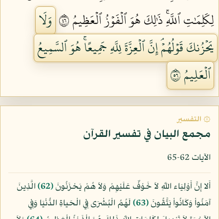
لِكَلِمَٰتِ ٱللَّهِۚ ذَٰلِكَ هُوَ ٱلۡفَوۡزُ ٱلۡعَظِيمُ ٦٤
وَلَا
يَحۡزُنكَ قَوۡلُهُمۡۘ إِنَّ ٱلۡعِزَّةَ لِلَّهِ جَمِيعًاۚ هُوَ ٱلسَّمِيعُ
ٱلۡعَلِيمُ ٦٥
۞ التفسير
مجمع البيان في تفسير القرآن
الآيات 62-65
أَلا إِنَّ أَوْلِيَاء اللّهِ لاَ خَوْفٌ عَلَيْهِمْ وَلاَ هُمْ يَحْزَنُونَ
﴿62﴾
الَّذِينَ
آمَنُواْ وَكَانُواْ يَتَّقُونَ
﴿63﴾
لَهُمُ الْبُشْرَى فِي الْحَياةِ الدُّنْيَا وَفِي