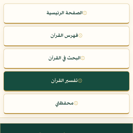
۞
الصفحة الرئيسية
۞
فهرس القرآن
۞
البحث في القرآن
۞
تفسير القرآن
۞
محفظتي