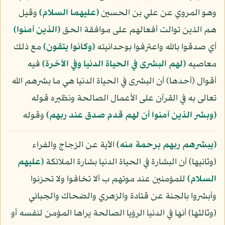
وهو المروي عن علي بن الحسين
(عليهما السلام)
وقيل
هم الذين توالت أفعالهم على موافقة الحق
﴿الذين آمنوا﴾
أي صدقوا بالله واعترفوا بوحدانيته
﴿وكانوا يتقون﴾
مع ذلك
معاصيه
﴿لهم البشرى في الحياة الدنيا وفي الآخرة﴾
فيه
أقوال (أحدها) أن البشرى في الحياة الدنيا هي ما بشرهم الله
تعالى به في القرآن على الأعمال الصالحة ونظيره قوله
﴿وبشر الذين آمنوا أن لهم قدم صدق عند ربهم﴾
وقوله
﴿يبشرهم ربهم برحمة منه﴾
الآية عن الزجاج والفراء
(وثانيها) أن البشارة في الحياة الدنيا بشارة الملائكة
(عليهم
السلام)
للمؤمنين عند موتهم ب ألا تخافوا ولا تحزنوا
وأبشروا بالجنة عن قتادة والزهري والضحاك والجبائي
(وثالثها) أنها في الدنيا الرؤيا الصالحة يراها المؤمن لنفسه أو