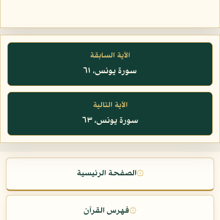
الآية السابقة
سورة يونس، ٦١
الآية التالية
سورة يونس، ٦٣
۞
الصفحة الرئيسية
۞
فهرس القرآن