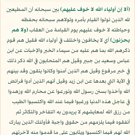
﴿ألا إن أولياء الله لا خوف عليهم﴾
بين سبحانه أن المطيعين
لله الذين تولوا القيام بأمره وتولاهم سبحانه بحفظه
وحياطته لا خوف عليهم يوم القيامة من العقاب
﴿ولا هم
يحزنون﴾
أي لا يخافون واختلف في أولياء الله فقيل هم قوم
ذكرهم الله بما هم عليه من سيماء الخير والإخبات عن ابن
عباس وسعيد بن جبير وقيل هم المتحابون في الله ذكر ذلك
في خبر مرفوع وقيل هم الذين آمنوا وكانوا يتقون وقد بينهم
في الآية التي بعدها عن ابن زيد وقيل أنهم الذين أدوا فرائض
الله وأخذوا بسنن رسول الله وتورعوا عن محارم الله وزهدوا
في عاجل هذه الدنيا ورغبوا فيما عند الله واكتسبوا الطيب
من رزق الله لمعايشهم لا يريدون به التفاخر والتكاثر ثم
أنفقوه فيما يلزمهم من حقوق واجبة فأولئك الذين يبارك
الله لهم فيما اكتسبوا ويثابون على ما قدموا منه لآخرتهم