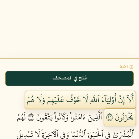
۞ الآية
فتح في المصحف
أَلَآ إِنَّ أَوۡلِيَآءَ ٱللَّهِ لَا خَوۡفٌ عَلَيۡهِمۡ وَلَا هُمۡ
يَحۡزَنُونَ ٦٢
ٱلَّذِينَ ءَامَنُواْ وَكَانُواْ يَتَّقُونَ ٦٣
لَهُمُ
ٱلۡبُشۡرَىٰ فِي ٱلۡحَيَوٰةِ ٱلدُّنۡيَا وَفِي ٱلۡأٓخِرَةِۚ لَا تَبۡدِيلَ