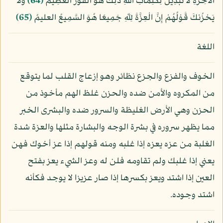
الآخِرَةِ لاَ تَبْدِيلَ لِكَلِمَاتِ اللّهِ ذَلِكَ هُوَ الْفَوْزُ الْعَظِيمُ
﴿64﴾
وَلاَ
يَحْزُنكَ قَوْلُهُمْ إِنَّ الْعِزَّةَ لِلّهِ جَمِيعًا هُوَ السَّمِيعُ العليمُ
﴿65﴾
اللغة
الخوف والفزع والجزع نظائر وهو إزعاج القلب لما يتوقع
من المكروه والأمن ضده والحزن غلظ الهم مأخوذ من
الحزن وهي الأرض الغليظة والسرور ضده والبشرى الخبر
مما يظهر سروره في بشرة الوجه والبشارة مثلها والعزة شدة
الغلبة من عزه يعزه إذا غلبه ومنه قولهم إذا عز أخوك فهن
يعني إذا غلبك ولم تقاومه فلن له وعز الشيء يعز بفتح
العين إذا اشتد ويعز بكسرها إذا صار عزيزا لا يوجد فكأنه
اشتد وجوده.