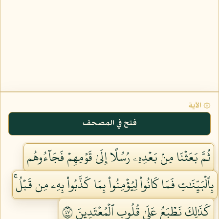
۞ الآية
فتح في المصحف
ثُمَّ بَعَثۡنَا مِنۢ بَعۡدِهِۦ رُسُلًا إِلَىٰ قَوۡمِهِمۡ فَجَآءُوهُم
بِٱلۡبَيِّنَٰتِ فَمَا كَانُواْ لِيُؤۡمِنُواْ بِمَا كَذَّبُواْ بِهِۦ مِن قَبۡلُۚ
كَذَٰلِكَ نَطۡبَعُ عَلَىٰ قُلُوبِ ٱلۡمُعۡتَدِينَ ٧٤