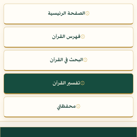
۞
الصفحة الرئيسية
۞
فهرس القرآن
۞
البحث في القرآن
۞
تفسير القرآن
۞
محفظتي