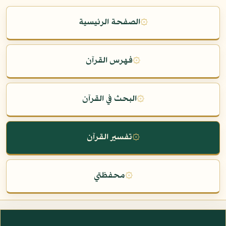
۞
الصفحة الرئيسية
۞
فهرس القرآن
۞
البحث في القرآن
۞
تفسير القرآن
۞
محفظتي