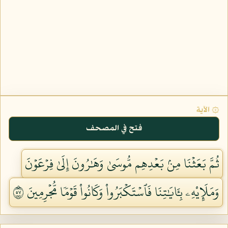
۞ الآية
فتح في المصحف
ثُمَّ بَعَثۡنَا مِنۢ بَعۡدِهِم مُّوسَىٰ وَهَٰرُونَ إِلَىٰ فِرۡعَوۡنَ
وَمَلَإِيْهِۦ بِـَٔايَٰتِنَا فَٱسۡتَكۡبَرُواْ وَكَانُواْ قَوۡمٗا مُّجۡرِمِينَ ٧٥