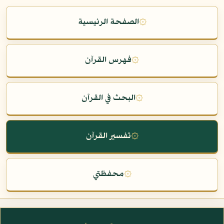
۞
الصفحة الرئيسية
۞
فهرس القرآن
۞
البحث في القرآن
۞
تفسير القرآن
۞
محفظتي