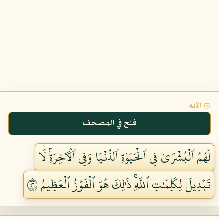
۞ الآية
فتح في المصحف
لَهُمُ ٱلۡبُشۡرَىٰ فِي ٱلۡحَيَوٰةِ ٱلدُّنۡيَا وَفِي ٱلۡأٓخِرَةِۚ لَا
تَبۡدِيلَ لِكَلِمَٰتِ ٱللَّهِۚ ذَٰلِكَ هُوَ ٱلۡفَوۡزُ ٱلۡعَظِيمُ ٦٤