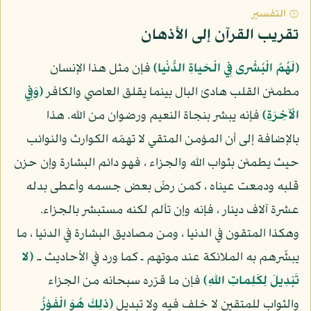
۞ التفسير
تقريب القرآن إلى الأذهان
(لَهُمُ الْبُشْرى فِي الْحَياةِ الدُّنْيا)
فإن مثل هذا الإنسان
مطمئن القلب هادئ البال بينما يقلق العاصي والكافر
(وَفِي
الْآخِرَةِ)
فإنه يبشر بنجاة النعيم ورضوان من الله. هذا
بالإضافة إلى أن المؤمن المتقي لا تهمّه الكوارث والنوائب
حيث يطمئن بثواب الله والجزاء ، فهو دائم البشارة وإن حزن
قلبه ودمعت عيناه ، كمن رضّ بعض جسمه وأعطى بدله
عشرة آلاف دينار ، فإنه وإن تألم لكنه مستبشر بالجزاء.
وهكذا المتقون في الدنيا ، ومن مصاديق البشارة في الدنيا ، ما
يبشّرهم به الملائكة عند موتهم ـ كما ورد في الأحاديث ـ.
(لا
تَبْدِيلَ لِكَلِماتِ اللهِ)
فإن ما قرّره سبحانه من الجزاء
والثواب للمتقين لا خلف فيه ولا تبديل
(ذلِكَ هُوَ الْفَوْزُ