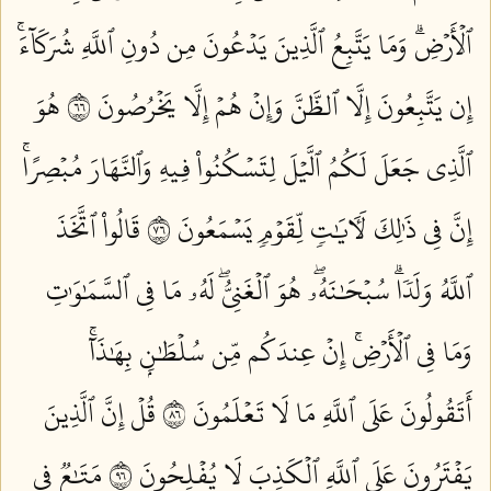
ٱلۡأَرۡضِۗ وَمَا يَتَّبِعُ ٱلَّذِينَ يَدۡعُونَ مِن دُونِ ٱللَّهِ شُرَكَآءَۚ
إِن يَتَّبِعُونَ إِلَّا ٱلظَّنَّ وَإِنۡ هُمۡ إِلَّا يَخۡرُصُونَ ٦٦
هُوَ
ٱلَّذِي جَعَلَ لَكُمُ ٱلَّيۡلَ لِتَسۡكُنُواْ فِيهِ وَٱلنَّهَارَ مُبۡصِرًاۚ
إِنَّ فِي ذَٰلِكَ لَأٓيَٰتٖ لِّقَوۡمٖ يَسۡمَعُونَ ٦٧
قَالُواْ ٱتَّخَذَ
ٱللَّهُ وَلَدٗاۗ سُبۡحَٰنَهُۥۖ هُوَ ٱلۡغَنِيُّۖ لَهُۥ مَا فِي ٱلسَّمَٰوَٰتِ
وَمَا فِي ٱلۡأَرۡضِۚ إِنۡ عِندَكُم مِّن سُلۡطَٰنِۭ بِهَٰذَآۚ
أَتَقُولُونَ عَلَى ٱللَّهِ مَا لَا تَعۡلَمُونَ ٦٨
قُلۡ إِنَّ ٱلَّذِينَ
يَفۡتَرُونَ عَلَى ٱللَّهِ ٱلۡكَذِبَ لَا يُفۡلِحُونَ ٦٩
مَتَٰعٞ فِي