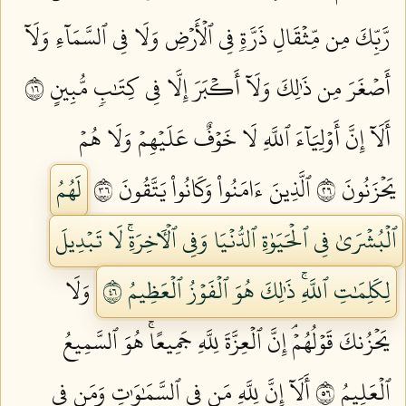
رَّبِّكَ مِن مِّثۡقَالِ ذَرَّةٖ فِي ٱلۡأَرۡضِ وَلَا فِي ٱلسَّمَآءِ وَلَآ
أَصۡغَرَ مِن ذَٰلِكَ وَلَآ أَكۡبَرَ إِلَّا فِي كِتَٰبٖ مُّبِينٍ ٦١
أَلَآ إِنَّ أَوۡلِيَآءَ ٱللَّهِ لَا خَوۡفٌ عَلَيۡهِمۡ وَلَا هُمۡ
يَحۡزَنُونَ ٦٢
ٱلَّذِينَ ءَامَنُواْ وَكَانُواْ يَتَّقُونَ ٦٣
لَهُمُ
ٱلۡبُشۡرَىٰ فِي ٱلۡحَيَوٰةِ ٱلدُّنۡيَا وَفِي ٱلۡأٓخِرَةِۚ لَا تَبۡدِيلَ
لِكَلِمَٰتِ ٱللَّهِۚ ذَٰلِكَ هُوَ ٱلۡفَوۡزُ ٱلۡعَظِيمُ ٦٤
وَلَا
يَحۡزُنكَ قَوۡلُهُمۡۘ إِنَّ ٱلۡعِزَّةَ لِلَّهِ جَمِيعًاۚ هُوَ ٱلسَّمِيعُ
ٱلۡعَلِيمُ ٦٥
أَلَآ إِنَّ لِلَّهِ مَن فِي ٱلسَّمَٰوَٰتِ وَمَن فِي