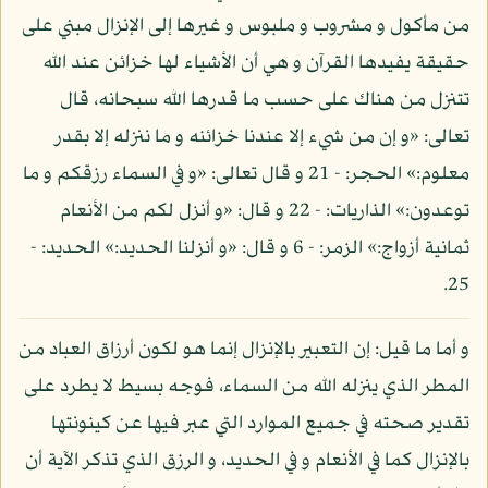
من مأكول و مشروب و ملبوس و غيرها إلى الإنزال مبني على
حقيقة يفيدها القرآن و هي أن الأشياء لها خزائن عند الله
تتنزل من هناك على حسب ما قدرها الله سبحانه، قال
تعالى: «و إن من شيء إلا عندنا خزائنه و ما ننزله إلا بقدر
معلوم:» الحجر: - 21 و قال تعالى: «و في السماء رزقكم و ما
توعدون:» الذاريات: - 22 و قال: «و أنزل لكم من الأنعام
ثمانية أزواج:» الزمر: - 6 و قال: «و أنزلنا الحديد:» الحديد: -
25.
و أما ما قيل: إن التعبير بالإنزال إنما هو لكون أرزاق العباد من
المطر الذي ينزله الله من السماء، فوجه بسيط لا يطرد على
تقدير صحته في جميع الموارد التي عبر فيها عن كينونتها
بالإنزال كما في الأنعام و في الحديد، و الرزق الذي تذكر الآية أن