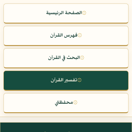
۞
الصفحة الرئيسية
۞
فهرس القرآن
۞
البحث في القرآن
۞
تفسير القرآن
۞
محفظتي