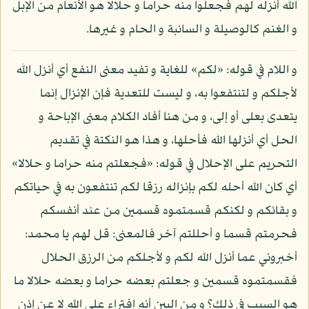
الله أنزله لهم فجعلوا منه حراما و حلالا هو الأنعام من الإبل
و الغنم كالوصيلة و السائبة و الحام و غيرها.
و اللام في قوله: «لكم» للغاية و تفيد معنى النفع أي أنزل الله
لأجلكم و لتنتفعوا به، و ليست للتعدية فإن الإنزال إنما
يتعدى بعلى أو إلى، و من هنا أفاد الكلام معنى الإباحة و
الحل أي أنزلها الله فأحلها، و هذا هو النكتة في تقديم
التحريم على الإحلال في قوله: «فجعلتم منه حراما و حلالا»
أي كان الله أحله لكم بإنزاله رزقا لكم تنتفعون به في حياتكم
و بقائكم و لكنكم قسمتموه قسمين من عند أنفسكم
فحرمتم قسما و أحللتم آخر فالمعنى: قل لهم يا محمد:
أخبروني عما أنزل الله لكم و لأجلكم من الرزق الحلال
فقسمتموه قسمين و جعلتم بعضه حراما و بعضه حلالا ما
هو السبب في ذلك؟ و من البين أنه افتراء على الله لا عن إذن