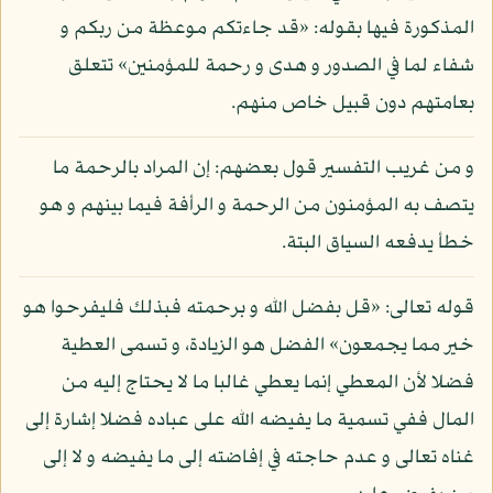
المذكورة فيها بقوله: «قد جاءتكم موعظة من ربكم و
شفاء لما في الصدور و هدى و رحمة للمؤمنين» تتعلق
بعامتهم دون قبيل خاص منهم.
و من غريب التفسير قول بعضهم: إن المراد بالرحمة ما
يتصف به المؤمنون من الرحمة و الرأفة فيما بينهم و هو
خطأ يدفعه السياق البتة.
قوله تعالى: «قل بفضل الله و برحمته فبذلك فليفرحوا هو
خير مما يجمعون» الفضل هو الزيادة، و تسمى العطية
فضلا لأن المعطي إنما يعطي غالبا ما لا يحتاج إليه من
المال ففي تسمية ما يفيضه الله على عباده فضلا إشارة إلى
غناه تعالى و عدم حاجته في إفاضته إلى ما يفيضه و لا إلى