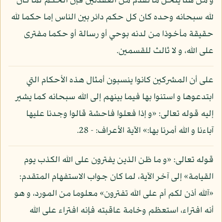
و من هنا ينحل ما تقدم من العقدتين فإن الحكم لما كان
لله سبحانه وحده كان كل حكم دائر بين الناس إما حكما لله
حقيقة مأخوذا من لدنه بوحي أو رسالة أو حكما مفترى
على الله، و لا ثالث للقسمين.
على أن المشركين كانوا ينسبون أمثال هذه الأحكام التي
ابتدعوها و استنوا بها فيما بينهم إلى الله سبحانه كما يشير
إليه قوله تعالى: «و إذا فعلوا فاحشة قالوا وجدنا عليها
آباءنا و الله أمرنا بها:» الآية الأعراف: - 28.
قوله تعالى: «و ما ظن الذين يفترون على الله الكذب يوم
القيامة» إلى آخر الآية، لما كان جواب الاستفهام المتقدم:
«آلله أذن لكم أم على الله تفترون» معلوما من المورد، و هو
أنه افتراء، استعظم وخامة عاقبته فإنه افتراء على الله