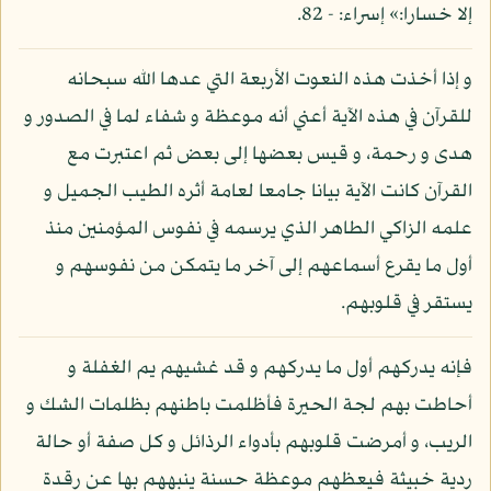
إلا خسارا:» إسراء: - 82.
و إذا أخذت هذه النعوت الأربعة التي عدها الله سبحانه
للقرآن في هذه الآية أعني أنه موعظة و شفاء لما في الصدور و
هدى و رحمة، و قيس بعضها إلى بعض ثم اعتبرت مع
القرآن كانت الآية بيانا جامعا لعامة أثره الطيب الجميل و
علمه الزاكي الطاهر الذي يرسمه في نفوس المؤمنين منذ
أول ما يقرع أسماعهم إلى آخر ما يتمكن من نفوسهم و
يستقر في قلوبهم.
فإنه يدركهم أول ما يدركهم و قد غشيهم يم الغفلة و
أحاطت بهم لجة الحيرة فأظلمت باطنهم بظلمات الشك و
الريب، و أمرضت قلوبهم بأدواء الرذائل و كل صفة أو حالة
ردية خبيثة فيعظهم موعظة حسنة ينبههم بها عن رقدة