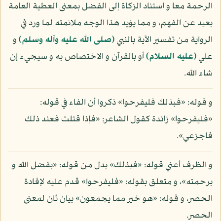
الرحمة معا و استناد الزكاة إلى الفضل بمعنى العطية العامة
بعيد عن الفهم، و مما يؤيد هذا الوجه ملائمته لما ورد في
الرواية من تفسير الآية بالنبي
(صلى الله عليه وآله وسلم)
و
علي
(عليه السلام)
أو بالقرآن و الاختصاص به و سيجيء إن
شاء الله.
و قوله: «فبذلك فليفرحوا» ذكروا أن الفاء في قوله:
«فليفرحوا» زائدة كقول الشاعر: «فإذا قتلت فعند ذلك
فاجزعي».
و الظرف أعني قوله: «فبذلك» بدل من قوله: «بفضل الله و
برحمته»، و متعلق بقوله: «فليفرحوا» قدم عليه لإفادة
الحصر، و قوله: «هو خير مما يجمعون» بيان ثان لمعنى
الحصر.