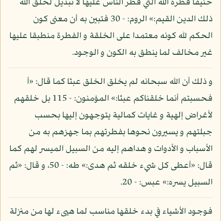
حنيفا فطرة الله التي فطر الناس عليها لا تبديل لخلق الله
ذلك الدين القيم:» الروم: - 30 فتبين به أن معنى كون
الحكم لله كونه معتمدا على الخلقة و الفطرة منطبقا عليها
غير مخالف لما ينطق به الكون و الوجود.
و ذلك أن الله سبحانه لم يخلق الخلق عبثا كما قال: «أ
فحسبتم أنما خلقناكم عبثا:» المؤمنون: - 115 بل خلقهم
لأغراض إلهية و غايات كمالية يتوجهون إليها بحسب
جبلتهم و يسيرون نحوها بفطرتهم بما جهزهم به من
الأسباب و الأدوات و هداهم إليه من السبيل الميسر لهم كما
قال: «أعطى كل شيء خلقه ثم هدى:» طه: - 50، و قال: «ثم
السبيل يسره:» عبس: - 20.
فوجود الأشياء في بدء خلقها مناسب لما هيىء لها من منزلة