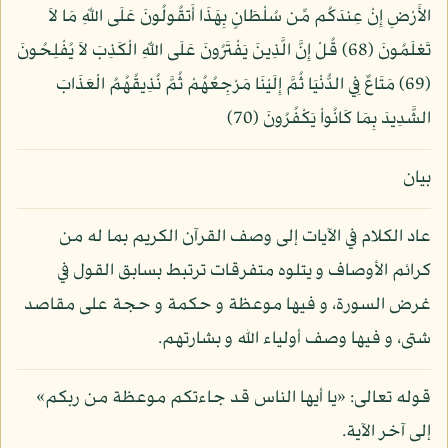
الأَرْضِ إِنْ عِندَكُم مِّن سُلْطَانٍ بِهَذَا أَتقُولُونَ عَلَى اللّهِ مَا لاَ
تَعْلَمُونَ (68) قُلْ إِنَّ الَّذِينَ يَفْتَرُونَ عَلَى اللّهِ الْكَذِبَ لاَ يُفْلِحُونَ
(69) مَتَاعٌ فِي الدُّنْيَا ثُمَّ إِلَيْنَا مَرْجِعُهُمْ ثُمَّ نُذِيقُهُمُ الْعَذَابَ
الشَّدِيدَ بِمَا كَانُواْ يَكْفُرُونَ (70)
بيان
عاد الكلام في الآيات إلى وصف القرآن الكريم بما له من
كرائم الأوصاف و يتلوه متفرقات ترتبط بسابق القول في
غرض السورة، و فيها موعظة و حكمة و حجة على مقاصد
شتى، و فيها وصف أولياء الله و بشارتهم.
قوله تعالى: «يا أيها الناس قد جاءتكم موعظة من ربكم»
إلى آخر الآية.