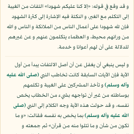
و قد وقع في قوله: «إلا كنا عليكم شهودا» التفات من الغيبة
إلى التكلم مع الغير، و النكتة فيه الإشارة إلى كثرة الشهود
فإن لله شهودا على أعمال الناس من الملائكة و الناس و الله
من ورائهم محيط، و العظماء يتكلمون عنهم و عن غيرهم
للدلالة على أن لهم أعوانا و خدمة.
و ليس ينبغي أن يغفل عن أن أصل الالتفات يبدأ من أول
الآية فإن الآيات السابقة كانت تخاطب النبي
(صلى الله عليه
وآله وسلم)
و تأخذ المشركين على الغيبة و تكلمهم
بوساطته من غير أن تواجهه بشيء من الخطاب يخص
نفسه، و قد حولت هذه الآية وجه الكلام إلى النبي
(صلى
الله عليه وآله وسلم)
بما يخص به نفسه فقالت: «و ما
تكون من شأن و ما تتلوا منه من قرآن» ثم جمعته و