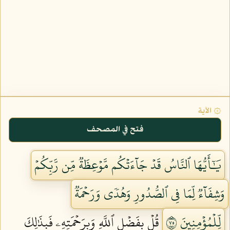
۞ الآية
فتح في المصحف
يَٰٓأَيُّهَا ٱلنَّاسُ قَدۡ جَآءَتۡكُم مَّوۡعِظَةٞ مِّن رَّبِّكُمۡ
وَشِفَآءٞ لِّمَا فِي ٱلصُّدُورِ وَهُدٗى وَرَحۡمَةٞ
لِّلۡمُؤۡمِنِينَ ٥٧
قُلۡ بِفَضۡلِ ٱللَّهِ وَبِرَحۡمَتِهِۦ فَبِذَٰلِكَ