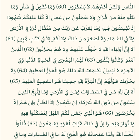
النَّاسِ وَلَكِنَّ أَكْثَرَهُمْ لاَ يَشْكُرُونَ (60) وَمَا تَكُونُ فِي شَأْنٍ وَمَا
تَتْلُو مِنْهُ مِن قُرْآنٍ وَلاَ تَعْمَلُونَ مِنْ عَمَلٍ إِلاَّ كُنَّا عَلَيْكُمْ شُهُودًا
إِذْ تُفِيضُونَ فِيهِ وَمَا يَعْزُبُ عَن رَّبِّكَ مِن مِّثْقَالِ ذَرَّةٍ فِي الأَرْضِ
وَلاَ فِي السَّمَاء وَلاَ أَصْغَرَ مِن ذَلِكَ وَلا أَكْبَرَ إِلاَّ فِي كِتَابٍ مُّبِينٍ (61)
أَلا إِنَّ أَوْلِيَاء اللّهِ لاَ خَوْفٌ عَلَيْهِمْ وَلاَ هُمْ يَحْزَنُونَ (62) الَّذِينَ
آمَنُواْ وَكَانُواْ يَتَّقُونَ (63) لَهُمُ الْبُشْرَى فِي الْحَياةِ الدُّنْيَا وَفِي
الآخِرَةِ لاَ تَبْدِيلَ لِكَلِمَاتِ اللّهِ ذَلِكَ هُوَ الْفَوْزُ الْعَظِيمُ (64) وَلاَ
يَحْزُنكَ قَوْلُهُمْ إِنَّ الْعِزَّةَ لِلّهِ جَمِيعًا هُوَ السَّمِيعُ الْعَلِيمُ (65)
أَلا إِنَّ لِلّهِ مَن فِي السَّمَاوَات وَمَن فِي الأَرْضِ وَمَا يَتَّبِعُ الَّذِينَ
يَدْعُونَ مِن دُونِ اللّهِ شُرَكَاء إِن يَتَّبِعُونَ إِلاَّ الظَّنَّ وَإِنْ هُمْ إِلاَّ
يَخْرُصُونَ (66) هُوَ الَّذِي جَعَلَ لَكُمُ اللَّيْلَ لِتَسْكُنُواْ فِيهِ
وَالنَّهَارَ مُبْصِرًا إِنَّ فِي ذَلِكَ لآيَاتٍ لِّقَوْمٍ يَسْمَعُونَ (67) قَالُواْ
اتَّخَذَ اللّهُ وَلَدًا سُبْحَانَهُ هُوَ الْغَنِيُّ لَهُ مَا فِي السَّمَاوَات وَمَا فِي