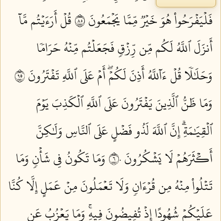
فَلۡيَفۡرَحُواْ هُوَ خَيۡرٞ مِّمَّا يَجۡمَعُونَ ٥٨
قُلۡ أَرَءَيۡتُم مَّآ
أَنزَلَ ٱللَّهُ لَكُم مِّن رِّزۡقٖ فَجَعَلۡتُم مِّنۡهُ حَرَامٗا
وَحَلَٰلٗا قُلۡ ءَآللَّهُ أَذِنَ لَكُمۡۖ أَمۡ عَلَى ٱللَّهِ تَفۡتَرُونَ ٥٩
وَمَا ظَنُّ ٱلَّذِينَ يَفۡتَرُونَ عَلَى ٱللَّهِ ٱلۡكَذِبَ يَوۡمَ
ٱلۡقِيَٰمَةِۗ إِنَّ ٱللَّهَ لَذُو فَضۡلٍ عَلَى ٱلنَّاسِ وَلَٰكِنَّ
أَكۡثَرَهُمۡ لَا يَشۡكُرُونَ ٦٠
وَمَا تَكُونُ فِي شَأۡنٖ وَمَا
تَتۡلُواْ مِنۡهُ مِن قُرۡءَانٖ وَلَا تَعۡمَلُونَ مِنۡ عَمَلٍ إِلَّا كُنَّا
عَلَيۡكُمۡ شُهُودًا إِذۡ تُفِيضُونَ فِيهِۚ وَمَا يَعۡزُبُ عَن