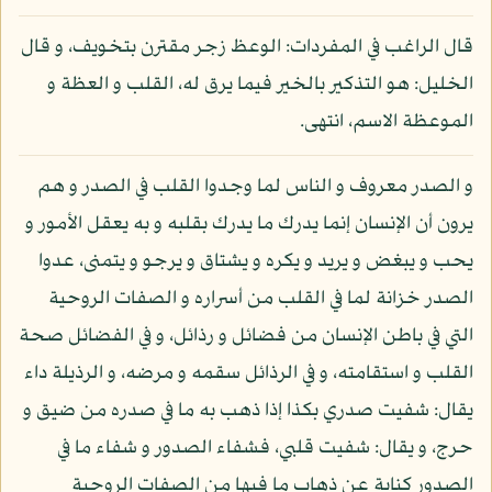
قال الراغب في المفردات: الوعظ زجر مقترن بتخويف، و قال
الخليل: هو التذكير بالخير فيما يرق له، القلب و العظة و
الموعظة الاسم، انتهى.
و الصدر معروف و الناس لما وجدوا القلب في الصدر و هم
يرون أن الإنسان إنما يدرك ما يدرك بقلبه و به يعقل الأمور و
يحب و يبغض و يريد و يكره و يشتاق و يرجو و يتمنى، عدوا
الصدر خزانة لما في القلب من أسراره و الصفات الروحية
التي في باطن الإنسان من فضائل و رذائل، و في الفضائل صحة
القلب و استقامته، و في الرذائل سقمه و مرضه، و الرذيلة داء
يقال: شفيت صدري بكذا إذا ذهب به ما في صدره من ضيق و
حرج، و يقال: شفيت قلبي، فشفاء الصدور و شفاء ما في
الصدور كناية عن ذهاب ما فيها من الصفات الروحية