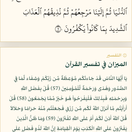
ٱلدُّنۡيَا ثُمَّ إِلَيۡنَا مَرۡجِعُهُمۡ ثُمَّ نُذِيقُهُمُ ٱلۡعَذَابَ
ٱلشَّدِيدَ بِمَا كَانُواْ يَكۡفُرُونَ ٧٠
۞ التفسير
الميزان في تفسير القرآن
يَا أَيُّهَا النَّاسُ قَدْ جَاءتْكُم مَّوْعِظَةٌ مِّن رَّبِّكُمْ وَشِفَاء لِّمَا فِي
الصُّدُورِ وَهُدًى وَرَحْمَةٌ لِّلْمُؤْمِنِينَ (57) قُلْ بِفَضْلِ اللّهِ
وَبِرَحْمَتِهِ فَبِذَلِكَ فَلْيَفْرَحُواْ هُوَ خَيْرٌ مِّمَّا يَجْمَعُونَ (58) قُلْ
أَرَأَيْتُم مَّا أَنزَلَ اللّهُ لَكُم مِّن رِّزْقٍ فَجَعَلْتُم مِّنْهُ حَرَامًا وَحَلاَلاً
قُلْ آللّهُ أَذِنَ لَكُمْ أَمْ عَلَى اللّهِ تَفْتَرُونَ (59) وَمَا ظَنُّ الَّذِينَ
يَفْتَرُونَ عَلَى اللّهِ الْكَذِبَ يَوْمَ الْقِيَامَةِ إِنَّ اللّهَ لَذُو فَضْلٍ عَلَى