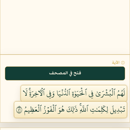
۞ الآية
فتح في المصحف
لَهُمُ ٱلۡبُشۡرَىٰ فِي ٱلۡحَيَوٰةِ ٱلدُّنۡيَا وَفِي ٱلۡأٓخِرَةِۚ لَا
تَبۡدِيلَ لِكَلِمَٰتِ ٱللَّهِۚ ذَٰلِكَ هُوَ ٱلۡفَوۡزُ ٱلۡعَظِيمُ ٦٤