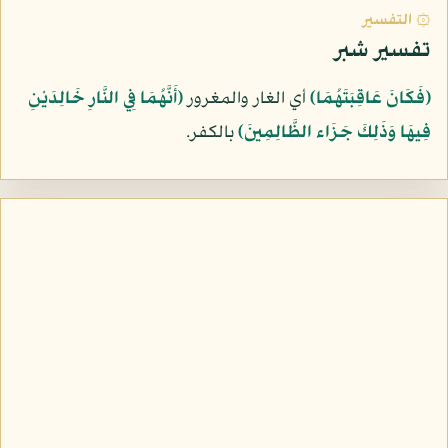
۞ التفسير
تفسير شبر
﴿فَكَانَ عَاقِبَتَهُمَا﴾
أي الغار والمغرور
﴿أَنَّهُمَا فِي النَّارِ خَالِدَيْنِ
فِيهَا وَذَلِكَ جَزَاء الظَّالِمِينَ﴾
بالكفر.