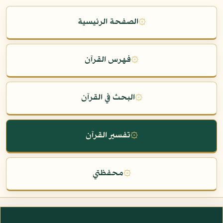
۞
الصفحة الرئيسية
۞
فهرس القرآن
۞
البحث في القرآن
۞
تفسير القرآن
۞
محفظتي