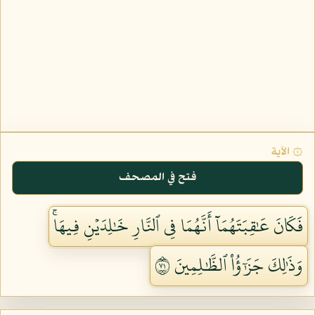
۞ الآية
فتح في المصحف
فَكَانَ عَٰقِبَتَهُمَآ أَنَّهُمَا فِي ٱلنَّارِ خَٰلِدَيۡنِ فِيهَاۚ
وَذَٰلِكَ جَزَٰٓؤُاْ ٱلظَّٰلِمِينَ ١٧