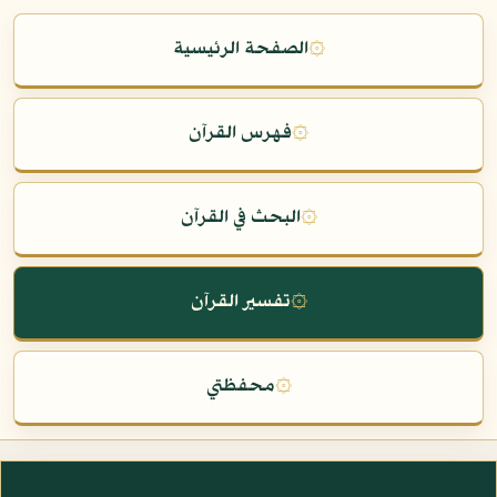
۞
الصفحة الرئيسية
۞
فهرس القرآن
۞
البحث في القرآن
۞
تفسير القرآن
۞
محفظتي