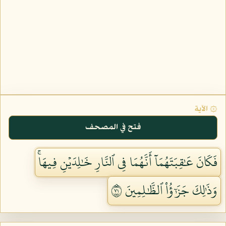
۞ الآية
فتح في المصحف
فَكَانَ عَٰقِبَتَهُمَآ أَنَّهُمَا فِي ٱلنَّارِ خَٰلِدَيۡنِ فِيهَاۚ
وَذَٰلِكَ جَزَٰٓؤُاْ ٱلظَّٰلِمِينَ ١٧