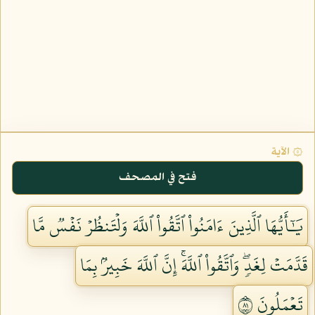
۞ الآية
فتح في المصحف
يَٰٓأَيُّهَا ٱلَّذِينَ ءَامَنُواْ ٱتَّقُواْ ٱللَّهَ وَلۡتَنظُرۡ نَفۡسٞ مَّا
قَدَّمَتۡ لِغَدٖۖ وَٱتَّقُواْ ٱللَّهَۚ إِنَّ ٱللَّهَ خَبِيرُۢ بِمَا
تَعۡمَلُونَ ١٨