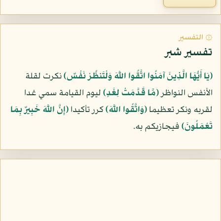
۞ التفسير
تفسير شبر
﴿يَا أَيُّهَا الَّذِينَ آمَنُوا اتَّقُوا اللَّهَ وَلْتَنظُرْ نَفْسٌ﴾
نكرت لقلة
الأنفس النواظر
﴿مَّا قَدَّمَتْ لِغَدٍ﴾
ليوم القيامة سمي غدا
لقربه ونكر تعظيما
﴿وَاتَّقُوا اللَّهَ﴾
كرر تأكيدا
﴿إِنَّ اللَّهَ خَبِيرٌ بِمَا
تَعْمَلُونَ﴾
فيجازيكم به.