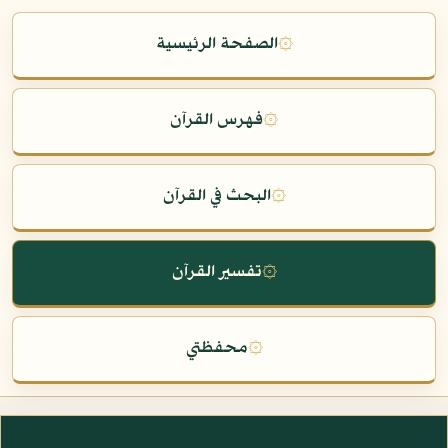
۞
الصفحة الرئيسية
۞
فهرس القرآن
۞
البحث في القرآن
۞
تفسير القرآن
۞
محفظتي