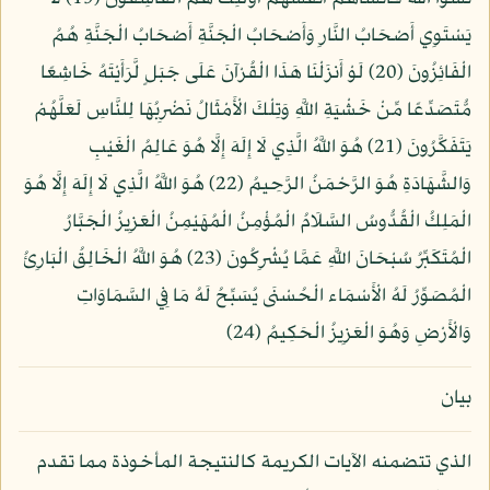
يَسْتَوِي أَصْحَابُ النَّارِ وَأَصْحَابُ الْجَنَّةِ أَصْحَابُ الْجَنَّةِ هُمُ
الْفَائِزُونَ (20) لَوْ أَنزَلْنَا هَذَا الْقُرْآنَ عَلَى جَبَلٍ لَّرَأَيْتَهُ خَاشِعًا
مُّتَصَدِّعًا مِّنْ خَشْيَةِ اللَّهِ وَتِلْكَ الْأَمْثَالُ نَضْرِبُهَا لِلنَّاسِ لَعَلَّهُمْ
يَتَفَكَّرُونَ (21) هُوَ اللَّهُ الَّذِي لَا إِلَهَ إِلَّا هُوَ عَالِمُ الْغَيْبِ
وَالشَّهَادَةِ هُوَ الرَّحْمَنُ الرَّحِيمُ (22) هُوَ اللَّهُ الَّذِي لَا إِلَهَ إِلَّا هُوَ
الْمَلِكُ الْقُدُّوسُ السَّلَامُ الْمُؤْمِنُ الْمُهَيْمِنُ الْعَزِيزُ الْجَبَّارُ
الْمُتَكَبِّرُ سُبْحَانَ اللَّهِ عَمَّا يُشْرِكُونَ (23) هُوَ اللَّهُ الْخَالِقُ الْبَارِئُ
الْمُصَوِّرُ لَهُ الْأَسْمَاء الْحُسْنَى يُسَبِّحُ لَهُ مَا فِي السَّمَاوَاتِ
وَالْأَرْضِ وَهُوَ الْعَزِيزُ الْحَكِيمُ (24)
بيان
الذي تتضمنه الآيات الكريمة كالنتيجة المأخوذة مما تقدم