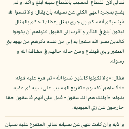
تعالى لأن انقطاع المسبب بانقطاع سببه أبلغ و آكد، و لم
يقنع بمجرد النهي الكلي عن نسيانه بأن يقال: و لا تنسوا الله
فينسيكم أنفسكم بل جرى بمثل إعطاء الحكم بالمثال
ليكون أبلغ في التأثير و أقرب إلى القبول فنهاهم أن يكونوا
كالذين نسوا الله مشيرا به إلى من تقدم ذكرهم من يهود بني
النضير و بني قينقاع و من حاله حالهم في مشاقة الله و
رسوله.
فقال: «و لا تكونوا كالذين نسوا الله» ثم فرع عليه قوله:
«فأنساهم أنفسهم» تفريع المسبب على سببه ثم عقبه
بقوله: «أولئك هم الفاسقون» فدل على أنهم فاسقون حقا
خارجون عن زي العبودية.
و الآية و إن كانت تنهى عن نسيانه تعالى المتفرع عليه نسيان