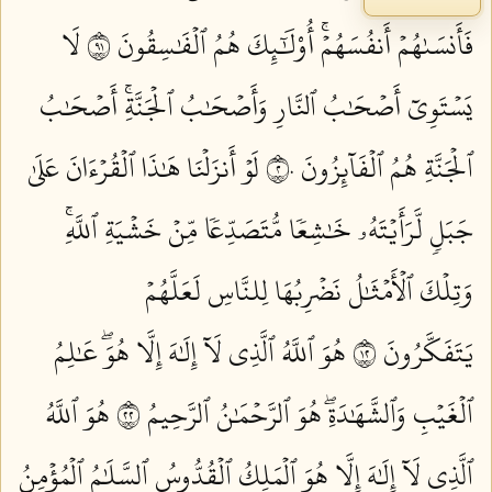
فَأَنسَىٰهُمۡ أَنفُسَهُمۡۚ أُوْلَٰٓئِكَ هُمُ ٱلۡفَٰسِقُونَ ١٩
لَا
يَسۡتَوِيٓ أَصۡحَٰبُ ٱلنَّارِ وَأَصۡحَٰبُ ٱلۡجَنَّةِۚ أَصۡحَٰبُ
ٱلۡجَنَّةِ هُمُ ٱلۡفَآئِزُونَ ٢٠
لَوۡ أَنزَلۡنَا هَٰذَا ٱلۡقُرۡءَانَ عَلَىٰ
جَبَلٖ لَّرَأَيۡتَهُۥ خَٰشِعٗا مُّتَصَدِّعٗا مِّنۡ خَشۡيَةِ ٱللَّهِۚ
وَتِلۡكَ ٱلۡأَمۡثَٰلُ نَضۡرِبُهَا لِلنَّاسِ لَعَلَّهُمۡ
يَتَفَكَّرُونَ ٢١
هُوَ ٱللَّهُ ٱلَّذِي لَآ إِلَٰهَ إِلَّا هُوَۖ عَٰلِمُ
ٱلۡغَيۡبِ وَٱلشَّهَٰدَةِۖ هُوَ ٱلرَّحۡمَٰنُ ٱلرَّحِيمُ ٢٢
هُوَ ٱللَّهُ
ٱلَّذِي لَآ إِلَٰهَ إِلَّا هُوَ ٱلۡمَلِكُ ٱلۡقُدُّوسُ ٱلسَّلَٰمُ ٱلۡمُؤۡمِنُ