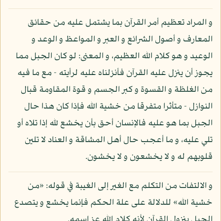
و المراد تعظيم أمر القرآن بما يشتمل عليه من حقائق
المعارف و أصول الشرائع و العبر و المواعظ و الوعد و
الوعيد و هو كلام الله العظيم، و المعنى: لو كان الجبل مما
يجوز أن ينزل عليه القرآن فأنزلناه عليه لرأيته - مع ما فيه
من الغلظة و القسوة و كبر الجسم و قوة المقاومة قبال
النوازل - متأثرا متفرقا من خشية الله فإذا كان هذا حال
الجبل بما هو عليه فالإنسان أحق بأن يخشع لله إذا تلاه أو
تلي عليه، و ما أعجب حال أهل المشاقة و العناد لا تلين
قلوبهم له و لا يخشعون و لا يخشون.
و الالتفات من التكلم مع الغير إلى الغيبة في قوله: «من
خشية الله» للدلالة على علة الحكم فإنما يخشع و يتصدع
الجبل بنزول القرآن لأنه كلام الله عز اسمه.