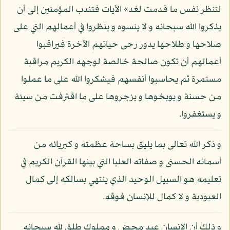
لتنظر نفس ما قدمت لغد» الآيات فتندب المؤمنين إلى أن
يذكروا الله سبحانه و لا ينسوه و ينظروا في أعمالهم التي على
صلاحها و طلاحها يدور رحى حياتهم الآخرة فيراقبوا
أعمالهم أن تكون صالحة خالصة لوجهه الكريم مراقبة
مستمرة ثم يحاسبوا أنفسهم فيشكروا الله على ما عملوا
من حسنة و يوبخوها و يزجروها على ما اقترفت من سيئة
و يستغفروا.
و ذكر الله تعالى بما يليق بساحة عظمته و كبريائه من
أسمائه الحسنى و صفاته العليا التي بينها القرآن الكريم في
تعليمه هو السبيل الوحيد الذي ينتهي بسالكه إلى كمال
العبودية و لا كمال للإنسان فوقه.
و ذلك أن الإنسان عبد محض و مملوك طلق لله سبحانه