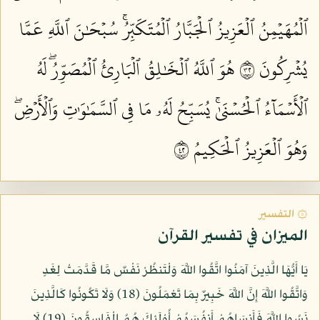
ٱلۡمُهَيۡمِنُ ٱلۡعَزِيزُ ٱلۡجَبَّارُ ٱلۡمُتَكَبِّرُۚ سُبۡحَٰنَ ٱللَّهِ عَمَّا
يُشۡرِكُونَ ٢٣
هُوَ ٱللَّهُ ٱلۡخَٰلِقُ ٱلۡبَارِئُ ٱلۡمُصَوِّرُۖ لَهُ
ٱلۡأَسۡمَآءُ ٱلۡحُسۡنَىٰۚ يُسَبِّحُ لَهُۥ مَا فِي ٱلسَّمَٰوَٰتِ وَٱلۡأَرۡضِۖ
وَهُوَ ٱلۡعَزِيزُ ٱلۡحَكِيمُ ٢٤
۞ التفسير
الميزان في تفسير القرآن
يَا أَيُّهَا الَّذِينَ آمَنُوا اتَّقُوا اللَّهَ وَلْتَنظُرْ نَفْسٌ مَّا قَدَّمَتْ لِغَدٍ
وَاتَّقُوا اللَّهَ إِنَّ اللَّهَ خَبِيرٌ بِمَا تَعْمَلُونَ (18) وَلَا تَكُونُوا كَالَّذِينَ
نَسُوا اللَّهَ فَأَنسَاهُمْ أَنفُسَهُمْ أُوْلَئِكَ هُمُ الْفَاسِقُونَ (19) لَا