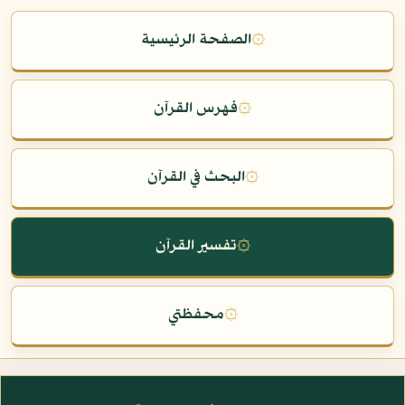
۞
الصفحة الرئيسية
۞
فهرس القرآن
۞
البحث في القرآن
۞
تفسير القرآن
۞
محفظتي