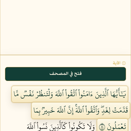
۞ الآية
فتح في المصحف
يَٰٓأَيُّهَا ٱلَّذِينَ ءَامَنُواْ ٱتَّقُواْ ٱللَّهَ وَلۡتَنظُرۡ نَفۡسٞ مَّا
قَدَّمَتۡ لِغَدٖۖ وَٱتَّقُواْ ٱللَّهَۚ إِنَّ ٱللَّهَ خَبِيرُۢ بِمَا
تَعۡمَلُونَ ١٨
وَلَا تَكُونُواْ كَٱلَّذِينَ نَسُواْ ٱللَّهَ