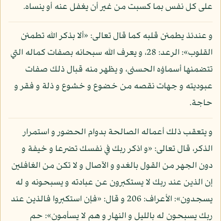
على كل نفس بما كسبت من غير أن يغفل عنه أو ينساه.
و عندئذ يطمئن قلبه كما قال تعالى: «ألا بذكر الله تطمئن
القلوب»: الرعد: 28، و يعرف الله سبحانه بصفات كماله التي
تتضمنها أسماؤه الحسنى، و يظهر منه قبال ذلك صفات
عبوديته و جهات نقصه من خضوع و خشوع و ذلة و فقر و
حاجة.
و يتعقب ذلك أعماله الصالحة بدوام الحضور و استمرار
الذكر، قال تعالى: «و اذكر ربك في نفسك تضرعا و خيفة و
دون الجهر من القول بالغدو و الآصال و لا تكن من الغافلين
إن الذين عند ربك لا يستكبرون عن عبادته و يسبحونه و له
يسجدون»: الأعراف: 206 و قال: «فإن استكبروا فالذين عند
ربك يسبحون له بالليل و النهار و هم لا يسأمون»: حم