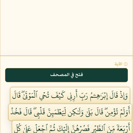
۞ الآية
فتح في المصحف
وَإِذۡ قَالَ إِبۡرَٰهِـۧمُ رَبِّ أَرِنِي كَيۡفَ تُحۡيِ ٱلۡمَوۡتَىٰۖ قَالَ
أَوَلَمۡ تُؤۡمِنۖ قَالَ بَلَىٰ وَلَٰكِن لِّيَطۡمَئِنَّ قَلۡبِيۖ قَالَ فَخُذۡ
أَرۡبَعَةٗ مِّنَ ٱلطَّيۡرِ فَصُرۡهُنَّ إِلَيۡكَ ثُمَّ ٱجۡعَلۡ عَلَىٰ كُلِّ