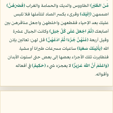
مِّنَ الطَّيْرِ﴾
الطاووس والديك والحمامة والغراب
﴿فَصُرْهُنَّ﴾
اضممهن
﴿إِلَيْكَ﴾
وقرىء بكسر الصاد لتتأملها فلا تلبس
عليك بعد الإحياء فقطعهن واخلطهن واجعل مناقرهن بين
أصابعك
﴿ثُمَّ اجْعَلْ عَلَى كُلِّ جَبَلٍ﴾
وكانت الجبال عشرة
وقيل أربعة
﴿مِّنْهُنَّ جُزْءًا ثُمَّ ادْعُهُنَّ﴾
قل لهن: تعالين بإذن
الله
﴿يَأْتِينَكَ سَعْيًا﴾
ساعيات مسرعات طيرانا أو مشيا،
فتطايرت تلك الأجزاء بعضها إلى بعض حتى استوت الأبدان
﴿وَاعْلَمْ أَنَّ اللّهَ عَزِيزٌ﴾
لا يعجزه شيء
﴿حَكِيمٌ﴾
في أفعاله
وأقواله.