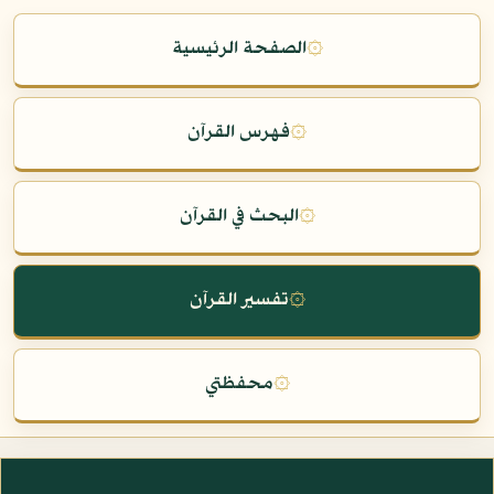
۞
الصفحة الرئيسية
۞
فهرس القرآن
۞
البحث في القرآن
۞
تفسير القرآن
۞
محفظتي