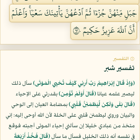
جَبَلٖ مِّنۡهُنَّ جُزۡءٗا ثُمَّ ٱدۡعُهُنَّ يَأۡتِينَكَ سَعۡيٗاۚ وَٱعۡلَمۡ
أَنَّ ٱللَّهَ عَزِيزٌ حَكِيمٞ ٢٦٠
۞ التفسير
تفسير شبر
﴿وَإِذْ قَالَ إِبْرَاهِيمُ رَبِّ أَرِنِي كَيْفَ تُحْيِي الْمَوْتَى﴾
سأل ذلك
ليصير علمه عيانا
﴿قَالَ أَوَلَمْ تُؤْمِن﴾
بقدرتي على الإحياء
﴿قَالَ بَلَى وَلَكِن لِّيَطْمَئِنَّ قَلْبِي﴾
بمضامة العيان إلى الوحي
والبيان وروي ليطمئن قلبي على الخلة لأن الله أوحى إليه: إني
متخذ من عبادي خليلا إن سألني إحياء الموتى أجبته فوقع
في نفسه أنه ذلك الخليل فسأل ما سأل
﴿قَالَ فَخُذْ أَرْبَعَةً