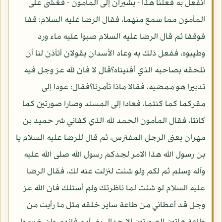
أنفعل به فعلنا هذا - يشيران إلى المأمون - فغشى على
المأمون مما سمع منهما، فقال الرضا عليه السلام: قفا
فوقفا ثم قال الرضا عليه السلام صبوا عليه ماء ورد
وطيبوه، ففعل ذلك به وعاد الأسدان يقولان أتأذن لنا أن
نلحقه بصاحبه الذي أفنيناه؟قال لا فان لله عز وجل فيه
تدبيرا هو ممضيه، فقالا ماذا تأمرنا؟فقال: عودا إلى
مقركما كما كنتما، فعادا إلى المسند وصارا صورتين كما
كانتا، فقال المأمون الحمد لله الذي كفاني شر حميد بن
مهران يعنى الرجل المفترس، ثم قال للرضا عليه السلام يا
بن رسول الله هذا الامر لجدكم رسول الله صلى الله عليه
وآله وسلم ثم لكم ولو شئت لنزلت عنه لك، فقال الرضا
عليه السلام لو شئت لما ناظرتك ولم أسئلك فان الله عز
وجل قد أعطاني من طاعة ساير خلقه مثل ما رأيت من