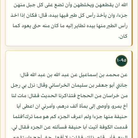
الله ان يقطعهن ويخلطهن وأن تضع على كل جبل منهن
جزءا، وان يأخذ رأس كل طير فيها بيده، قال: فكان إذا اخذ
رأس الطير منها بيده تطاير إليه ما كان منه حتى يعود كما
كان.
١٠٩٥
عن محمد بن إسماعيل عن عبد الله بن عبد الله قال:
جائني أبو جعفر بن سليمان الخراساني وقال: نزل بي رجل
من خراسان من الحجاج فتذاكرنا الحديث فقال: مات لنا
أخ بمرو، وأوصى إلى بمأة ألف درهم، وأمرني ان اعطى أبا
حنيفة منها جزءا ولم اعرف الجزء كم هو مما ترك؟فلما
قدمت الكوفة أتيت أبا حنيفة فسألته عن الجزء فقال لي.
الربع، فأبى قلبي ذلك، فقلت: لا أفعل حتى أحج واستقصى