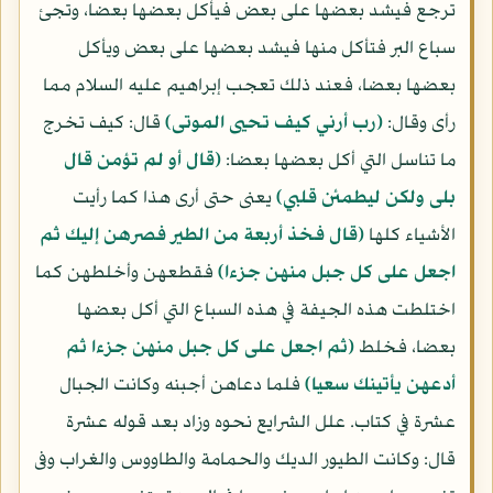
ترجع فيشد بعضها على بعض فيأكل بعضها بعضا، وتجئ
سباع البر فتأكل منها فيشد بعضها على بعض ويأكل
بعضها بعضا، فعند ذلك تعجب إبراهيم عليه السلام مما
رأى وقال:
(رب أرني كيف تحيى الموتى)
قال: كيف تخرج
ما تناسل التي أكل بعضها بعضا:
(قال أو لم تؤمن قال
بلى ولكن ليطمئن قلبي)
يعنى حتى أرى هذا كما رأيت
الأشياء كلها
(قال فخذ أربعة من الطير فصرهن إليك ثم
اجعل على كل جبل منهن جزءا)
فقطعهن وأخلطهن كما
اختلطت هذه الجيفة في هذه السباع التي أكل بعضها
بعضا، فخلط
(ثم اجعل على كل جبل منهن جزءا ثم
أدعهن يأتينك سعيا)
فلما دعاهن أجبنه وكانت الجبال
عشرة في كتاب. علل الشرايع نحوه وزاد بعد قوله عشرة
قال: وكانت الطيور الديك والحمامة والطاووس والغراب وفى