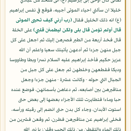
تعالى كان أوحى إلى إبراهيم (ع) انى متخذ من عبادي
خليلا ان سألني احياء الموتى أجيبه، فوقع في نفس إبراهيم
(ع) انه ذلك الخليل فقال
(رب أرني كيف تحيى الموتى
قال أولم تؤمن قال بلى ولكن ليطمئن قلبي)
على الخلة
قال فخذ أربعة من الطير فصرهن إليك ثم اجعل على كل
جبل منهن جزءا ثم أدعهن يأتينك سعيا واعلم أن الله
عزيز حكيم فأخذ إبراهيم عليه السلام نسرا وبطا وطاووسا
وديكا فقطعهن وخلطهن ثم جعل على كل جبل من
الجبال التي حوله - وكانت عشرة - منهن جزءا وجعل
مناقيرهن بين أصابعه، ثم دعاهن بأسمائهن، فوضع عنده
حبا وماءا فتطايرت تلك الأجزاء بعضها إلى بعض حتى
استوت الأبدان، وجاء كل بدن حتى انضم إلى رقبته ورأسه،
فخلى إبراهيم عن مناقيرهن فطرن، ثم وقعن فشربن من
ذلك الماء والتقطن من ذلك الحب وقلن: يا نبي الله