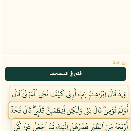
۞ الآية
فتح في المصحف
وَإِذۡ قَالَ إِبۡرَٰهِـۧمُ رَبِّ أَرِنِي كَيۡفَ تُحۡيِ ٱلۡمَوۡتَىٰۖ قَالَ
أَوَلَمۡ تُؤۡمِنۖ قَالَ بَلَىٰ وَلَٰكِن لِّيَطۡمَئِنَّ قَلۡبِيۖ قَالَ فَخُذۡ
أَرۡبَعَةٗ مِّنَ ٱلطَّيۡرِ فَصُرۡهُنَّ إِلَيۡكَ ثُمَّ ٱجۡعَلۡ عَلَىٰ كُلِّ