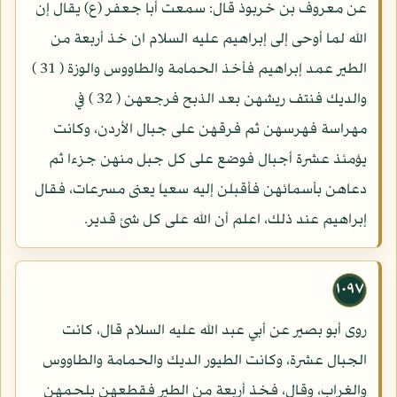
عن معروف بن خربوذ قال: سمعت أبا جعفر (ع) يقال إن
الله لما أوحى إلى إبراهيم عليه السلام ان خذ أربعة من
الطير عمد إبراهيم فأخذ الحمامة والطاووس والوزة ( 31 )
والديك فنتف ريشهن بعد الذبح فرجعهن ( 32 ) في
مهراسة فهرسهن ثم فرقهن على جبال الأردن، وكانت
يؤمئذ عشرة أجبال فوضع على كل جبل منهن جزءا ثم
دعاهن بأسمائهن فأقبلن إليه سعيا يعنى مسرعات، فقال
إبراهيم عند ذلك، اعلم أن الله على كل شئ قدير.
١٠٩٧
روى أبو بصير عن أبي عبد الله عليه السلام قال، كانت
الجبال عشرة، وكانت الطيور الديك والحمامة والطاووس
والغراب، وقال، فخذ أربعة من الطير فقطعهن بلحمهن