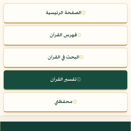
۞
الصفحة الرئيسية
۞
فهرس القرآن
۞
البحث في القرآن
۞
تفسير القرآن
۞
محفظتي