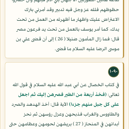
طاعة هاتين الصورتين الا جهال بني آدم فإنهم وان خسروا
حظوظهم فلله عز وجل فيه تدبير وقد أمرني بترك
الاعتراض عليك واظهار ما أظهرته من العمل من تحت
يدك، كما أمر يوسف بالعمل من تحت يد فرعون مصر
قال: فما زال المأمون ضئيلا ( 26 ) إلى أن قضى علي بن
موسى الرضا عليه السلام ما قضى.
١٠٩٠
في كتاب الخصال عن أبي عبد الله عليه السلام في قول الله
تعالى:
(فخذ أربعة من الطير فصرهن إليك ثم اجعل
على كل جبل منهم جزءا)
الآية قال: أخذ الهدهد والصرد
والطاووس والغراب فذبحهن وعزل رؤسهن ثم نحز
أبدانهن في المنحاز ( 27 ) بريشهن لحومهن وعظامهن حتى