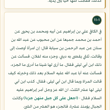
كذلك، فقامت كلها حيا بين يديه.
١١٠١
في الكافي علي بن إبراهيم عن أبيه ومحمد بن يحيى عن
أحمد بن محمد جميعا عن ابن محبوب عن عبد الله بن
سنان عن عبد الرحمن بن سيابة قال: إن امرأة أوصت إلى
وقالت، ثلثي يقضى به ديني، وجزء منه لفلان، فسألت عن
ذلك ابن أبي ليلى فقال. ما أرى لها شيئا ما أدرى ما الجزء،
فسألت عنه أبا عبد الله عليه السلام بعد ذلك وخبرته كيف
قالت المراة وبما قال ابن أبي ليلى، فقال. كذب ابن أبي
ليلى لها عشر الثلث، ان الله عز وجل أمر إبراهيم عليه
السلام فقال -
(اجعل على كل جبل منهن جزءا)
وكانت
الجبال يؤمئذ عشرة، فالجزء هو العشر من الشئ.