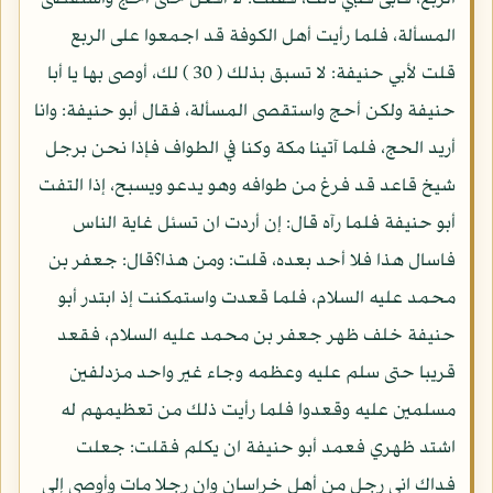
المسألة، فلما رأيت أهل الكوفة قد اجمعوا على الربع
قلت لأبي حنيفة: لا تسبق بذلك ( 30 ) لك، أوصى بها يا أبا
حنيفة ولكن أحج واستقصى المسألة، فقال أبو حنيفة: وانا
أريد الحج، فلما آتينا مكة وكنا في الطواف فإذا نحن برجل
شيخ قاعد قد فرغ من طوافه وهو يدعو ويسبح، إذا التفت
أبو حنيفة فلما رآه قال: إن أردت ان تسئل غاية الناس
فاسال هذا فلا أحد بعده، قلت: ومن هذا؟قال: جعفر بن
محمد عليه السلام، فلما قعدت واستمكنت إذ ابتدر أبو
حنيفة خلف ظهر جعفر بن محمد عليه السلام، فقعد
قريبا حتى سلم عليه وعظمه وجاء غير واحد مزدلفين
مسلمين عليه وقعدوا فلما رأيت ذلك من تعظيمهم له
اشتد ظهري فعمد أبو حنيفة ان يكلم فقلت: جعلت
فداك انى رجل من أهل خراسان وان رجلا مات وأوصى إلى