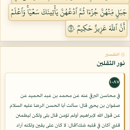
جَبَلٖ مِّنۡهُنَّ جُزۡءٗا ثُمَّ ٱدۡعُهُنَّ يَأۡتِينَكَ سَعۡيٗاۚ وَٱعۡلَمۡ
أَنَّ ٱللَّهَ عَزِيزٌ حَكِيمٞ ٢٦٠
۞ التفسير
نور الثقلين
١٠٨٧
في محاسن البرقي عنه عن محمد بن عبد الحميد عن
صفوان بن يحيى قال: سألت أبا الحسن الرضا عليه السلام
عن قول الله لإبراهيم أولم تؤمن قال بلى ولكن ليطمئن
قلبي أكان في قلبه شك؟قال: لا كان على يقين ولكنه أراد