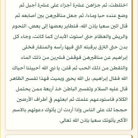
اختلطت، ثم جزاهن عشرة أجزاء على عشرة أجبل ثم
وضع عنده حبا وماءا، ثم جعل مناقيرهن بين أصابعه ثم
قال اتين سعيا بإذن الله، فتطاير بعضها إلى بعض، اللحوم
والريش والعظام حتى استوت الأبدان كما كانت، وجاء كل
بدن حتى التزق برقبته التي فيها رأسه والمنقار فخلى
إبراهيم عن مناقيرهن فوقفن فشربن من ذلك الماء
والتقطن من ذلك الحب ثم قلن، يا نبي الله أحييتنا أحياك
الله فقال إبراهيم، بل الله يحيى ويميت فهذا تفسير الظاهر
قال عليه السلام وتفسير الباطن خذ أربعة ممن يحتمل
الكلام فاستودعهم علمك ثم ابعثهم في أطراف الأرضين
حججا لك على الناس وإذا أردت ان يأتوك دعوتهم بالاسم
الأكبر يأتونك سعيا بإذن الله تعالى.