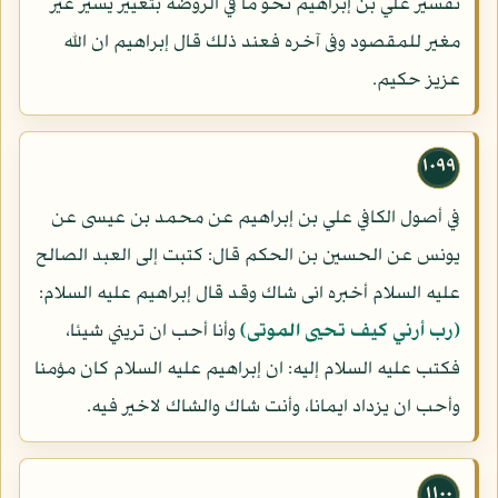
تفسير علي بن إبراهيم نحو ما في الروضة بتغيير يسير غير
مغير للمقصود وفى آخره فعند ذلك قال إبراهيم ان الله
عزيز حكيم.
١٠٩٩
في أصول الكافي علي بن إبراهيم عن محمد بن عيسى عن
يونس عن الحسين بن الحكم قال: كتبت إلى العبد الصالح
عليه السلام أخبره انى شاك وقد قال إبراهيم عليه السلام:
(رب أرني كيف تحيى الموتى)
وأنا أحب ان تريني شيئا،
فكتب عليه السلام إليه: ان إبراهيم عليه السلام كان مؤمنا
وأحب ان يزداد ايمانا، وأنت شاك والشاك لاخير فيه.
١١٠٠