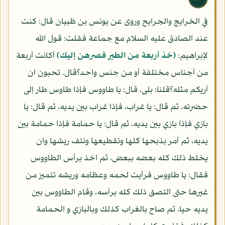
في الخرايج والجرايح وروى عن يونس بن ظبيان قال: كنت
عند الصادق عليه السلام مع جماعة فقلت: قول الله
لإبراهيم:
(خذ أربعة من الطير فصرهن إليك)
أكانت أربعة
من أجناس مختلفة أو من جنس واحد؟قال. تحبون ان
أريكم مثله؟قلنا: بلى، قال: يا طاووس فإذا طاوس طار إلى
حضرته، ثم قال: يا غراب، فإذا غراب بين يديه، ثم قال: يا
بازي فإذا بازي بين يديه، ثم قال: يا حمامة فإذا حمامة بين
يديه، ثم أمر بذبحها كلها وتقطيعها ونتف ريشها وان
يخلط ذلك كله بعضه ببعض، ثم اخذ برأس الطاووس
فقال: يا طاووس فرأيت لحمه وعظامه وريشه تتميز من
غيرها حتى التصق ذلك كله برأسه، وقام الطاووس بين
يديه حيا، ثم صاح بالغراب كذلك وبالبازي و الحمامة