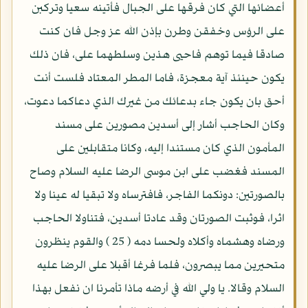
أعضائها التي كان فرقها على الجبال فأتينه سعيا وتركبن
على الرؤس وخفقن وطرن بإذن الله عز وجل فان كنت
صادقا فيما توهم فاحيى هذين وسلطهما على، فان ذلك
يكون حينئذ آية معجزة، فاما المطر المعتاد فلست أنت
أحق بان يكون جاء بدعائك من غيرك الذي دعاكما دعوت،
وكان الحاجب أشار إلى أسدين مصورين على مسند
المأمون الذي كان مستندا إليه، وكانا متقابلين على
المسند فغضب على ابن موسى الرضا عليه السلام وصاح
بالصورتين: دونكما الفاجر، فافترساه ولا تبقيا له عينا ولا
اثرا، فوثبت الصورتان وقد عادتا أسدين، فتناولا الحاجب
ورضاه وهشماه وأكلاه ولحسا دمه ( 25 ) والقوم ينظرون
متحيرين مما يبصرون، فلما فرغا أقبلا على الرضا عليه
السلام وقالا. يا ولي الله في أرضه ماذا تأمرنا ان نفعل بهذا