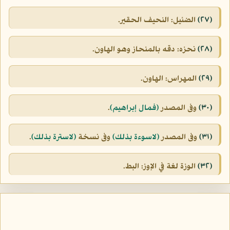
(٢٧)
الضئيل: النحيف الحقير.
(٢٨)
نحزه: دقه بالمنحاز وهو الهاون.
(٢٩)
المهراس: الهاون.
(٣٠)
وفى المصدر
(فمال إبراهيم)
.
(٣١)
وفى المصدر
(لاسوءة بذلك)
وفى نسخة
(لاسترة بذلك)
.
(٣٢)
الوزة لغة في الإوز: البط.