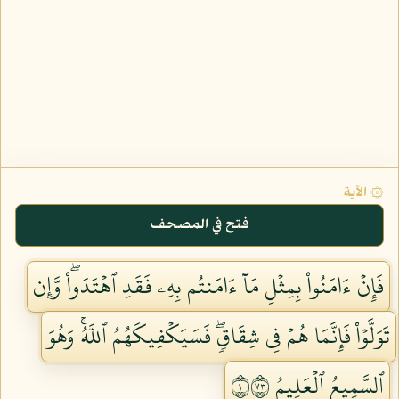
۞ الآية
فتح في المصحف
فَإِنۡ ءَامَنُواْ بِمِثۡلِ مَآ ءَامَنتُم بِهِۦ فَقَدِ ٱهۡتَدَواْۖ وَّإِن
تَوَلَّوۡاْ فَإِنَّمَا هُمۡ فِي شِقَاقٖۖ فَسَيَكۡفِيكَهُمُ ٱللَّهُۚ وَهُوَ
ٱلسَّمِيعُ ٱلۡعَلِيمُ ١٣٧