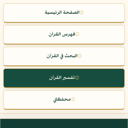
۞
الصفحة الرئيسية
۞
فهرس القرآن
۞
البحث في القرآن
۞
تفسير القرآن
۞
محفظتي