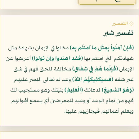
۞ التفسير
تفسير شبر
﴿فَإِنْ آمَنُواْ بِمِثْلِ مَا آمَنتُم بِهِ﴾
دخلوا في الإيمان بشهادة مثل
شهادتكم التي آمنتم بها
﴿فقد اهتدوا وإن تولوا﴾
أعرضوا عن
الإيمان
﴿فَإِنَّمَا هُمْ فِي شِقَاقٍ﴾
مخالفة للحق فهم في شق
غير شقه
﴿فَسَيَكْفِيكَهُمُ اللّهُ﴾
وعد له تعالى النصر عليهم
﴿وَهُوَ السَّمِيعُ﴾
لدعائك
﴿الْعَلِيمُ﴾
بنيتك وهو مستجيب لك
فهو من تمام الوعد أو وعيد للمعرضين أي يسمع أقوالهم
ويعلم أعمالهم فيجازيهم عليها.