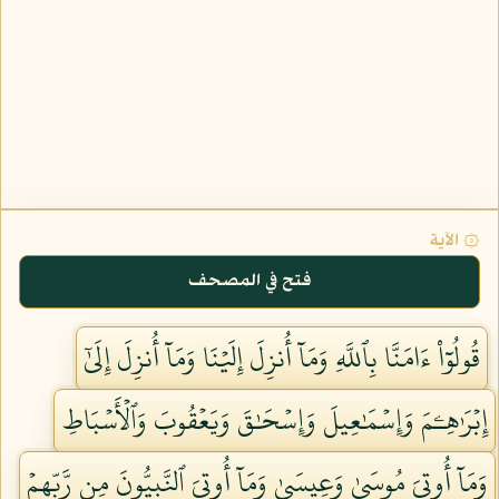
۞ الآية
فتح في المصحف
قُولُوٓاْ ءَامَنَّا بِٱللَّهِ وَمَآ أُنزِلَ إِلَيۡنَا وَمَآ أُنزِلَ إِلَىٰٓ
إِبۡرَٰهِـۧمَ وَإِسۡمَٰعِيلَ وَإِسۡحَٰقَ وَيَعۡقُوبَ وَٱلۡأَسۡبَاطِ
وَمَآ أُوتِيَ مُوسَىٰ وَعِيسَىٰ وَمَآ أُوتِيَ ٱلنَّبِيُّونَ مِن رَّبِّهِمۡ