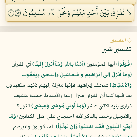
لَا نُفَرِّقُ بَيۡنَ أَحَدٖ مِّنۡهُمۡ وَنَحۡنُ لَهُۥ مُسۡلِمُونَ ١٣٦
۞ التفسير
تفسير شبر
﴿قُولُواْ﴾
أيها المؤمنون
﴿آمَنَّا بِاللّهِ وَمَآ أُنزِلَ إِلَيْنَا﴾
أي القرآن
﴿وَمَا أُنزِلَ إِلَى إِبْرَاهِيمَ وَإِسْمَاعِيلَ وَإِسْحَقَ وَيَعْقُوبَ
وَالأسْبَاطِ﴾
صحف إبراهيم فإنها منزلة إليهم لأنهم متعبدون
بما فيها كما أن القرآن منزل إلينا والأسباط حفدة يعقوب
ذراري بنيه الاثني عشر
﴿وَمَا أُوتِيَ مُوسَى وَعِيسَى﴾
التوراة
والإنجيل وخصا بالذكر لأنه احتجاج على أهل الكتابين
﴿وَمَا
أُوتِيَ النَّبِيُّونَ فَقَدِ اهْتَدَواْ وَّإِن تَوَلَّوْاْ﴾
المذكورون وغيرهم