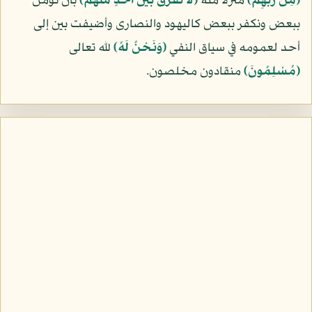
﴿مِن رَّبِّهِمْ﴾
منزلا منه
﴿لاَ نُفَرِّقُ بَيْنَ أَحَدٍ مِّنْهُمْ﴾
بأن نؤمن
ببعض ونكفر ببعض كاليهود والنصارى وأضيفت بين إلى
أحد لعمومه في سياق النفي
﴿وَنَحْنُ لَهُ﴾
لله تعالى
﴿مُسْلِمُونَ﴾
منقادون مخلصون.