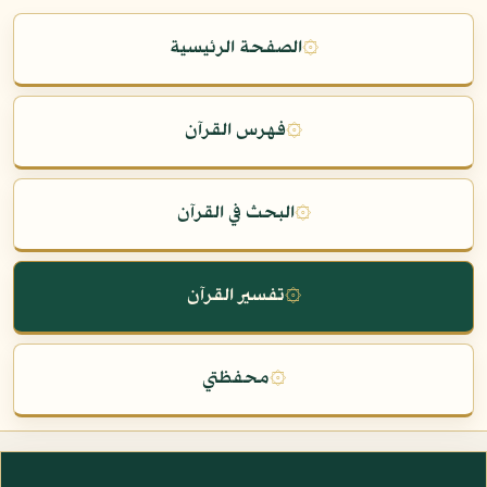
۞
الصفحة الرئيسية
۞
فهرس القرآن
۞
البحث في القرآن
۞
تفسير القرآن
۞
محفظتي