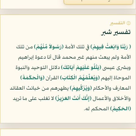
۞ التفسير
تفسير شبر
﴿ رَبَّنَا وَابْعَثْ فِيهِمْ﴾
في تلك الأمة
﴿رَسُولاً مِّنْهُمْ﴾
من تلك
الأمة ولم يبعث منهم غير محمد قال أنا دعوة إبراهيم
وبشرى عيسى
﴿يَتْلُو عَلَيْهِمْ آيَاتِكَ﴾
دلائل التوحيد والنبوة
الموحاة إليهم
﴿وَيُعَلِّمُهُمُ الْكِتَابَ﴾
القرآن
﴿وَالْحِكْمَةَ﴾
المعارف والأحكام
﴿وَيُزَكِّيهِمْ﴾
يطهرهم من خبائث العقائد
والأخلاق والأعمال
﴿إِنَّكَ أَنتَ العَزِيزُ﴾
لا تغلب على ما تريد
﴿الحَكِيمُ﴾
المحكم له.