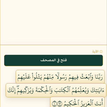
۞ الآية
فتح في المصحف
رَبَّنَا وَٱبۡعَثۡ فِيهِمۡ رَسُولٗا مِّنۡهُمۡ يَتۡلُواْ عَلَيۡهِمۡ
ءَايَٰتِكَ وَيُعَلِّمُهُمُ ٱلۡكِتَٰبَ وَٱلۡحِكۡمَةَ وَيُزَكِّيهِمۡۖ إِنَّكَ
أَنتَ ٱلۡعَزِيزُ ٱلۡحَكِيمُ ١٢٩