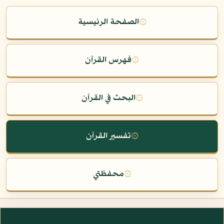
۞
الصفحة الرئيسية
۞
فهرس القرآن
۞
البحث في القرآن
۞
تفسير القرآن
۞
محفظتي