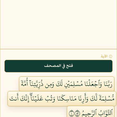
۞ الآية
فتح في المصحف
رَبَّنَا وَٱجۡعَلۡنَا مُسۡلِمَيۡنِ لَكَ وَمِن ذُرِّيَّتِنَآ أُمَّةٗ
مُّسۡلِمَةٗ لَّكَ وَأَرِنَا مَنَاسِكَنَا وَتُبۡ عَلَيۡنَآۖ إِنَّكَ أَنتَ
ٱلتَّوَّابُ ٱلرَّحِيمُ ١٢٨