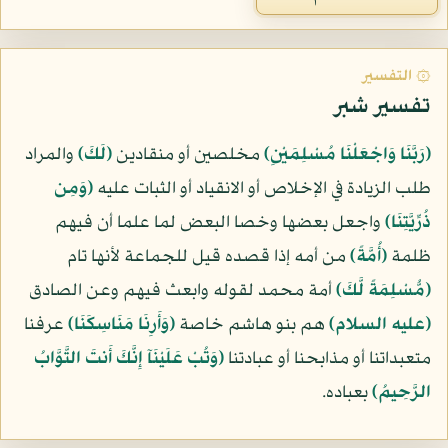
۞ التفسير
تفسير شبر
﴿رَبَّنَا وَاجْعَلْنَا مُسْلِمَيْنِ﴾
مخلصين أو منقادين
﴿لَكَ﴾
والمراد
طلب الزيادة في الإخلاص أو الانقياد أو الثبات عليه
﴿وَمِن
ذُرِّيَّتِنَا﴾
واجعل بعضها وخصا البعض لما علما أن فيهم
ظلمة
﴿أُمَّةً﴾
من أمه إذا قصده قيل للجماعة لأنها تام
﴿مُّسْلِمَةً لَّكَ﴾
أمة محمد لقوله وابعث فيهم وعن الصادق
(عليه السلام)
هم بنو هاشم خاصة
﴿وَأَرِنَا مَنَاسِكَنَا﴾
عرفنا
متعبداتنا أو مذابحنا أو عبادتنا
﴿وَتُبْ عَلَيْنَآ إِنَّكَ أَنتَ التَّوَّابُ
الرَّحِيمُ﴾
بعباده.