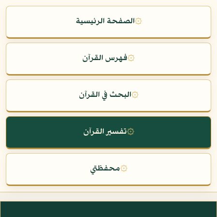
۞
الصفحة الرئيسية
۞
فهرس القرآن
۞
البحث في القرآن
۞
تفسير القرآن
۞
محفظتي