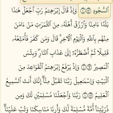
ٱلسُّجُودِ ١٢٥
وَإِذۡ قَالَ إِبۡرَٰهِـۧمُ رَبِّ ٱجۡعَلۡ هَٰذَا
بَلَدًا ءَامِنٗا وَٱرۡزُقۡ أَهۡلَهُۥ مِنَ ٱلثَّمَرَٰتِ مَنۡ ءَامَنَ
مِنۡهُم بِٱللَّهِ وَٱلۡيَوۡمِ ٱلۡأٓخِرِۚ قَالَ وَمَن كَفَرَ فَأُمَتِّعُهُۥ
قَلِيلٗا ثُمَّ أَضۡطَرُّهُۥٓ إِلَىٰ عَذَابِ ٱلنَّارِۖ وَبِئۡسَ
ٱلۡمَصِيرُ ١٢٦
وَإِذۡ يَرۡفَعُ إِبۡرَٰهِـۧمُ ٱلۡقَوَاعِدَ مِنَ
ٱلۡبَيۡتِ وَإِسۡمَٰعِيلُ رَبَّنَا تَقَبَّلۡ مِنَّآۖ إِنَّكَ أَنتَ ٱلسَّمِيعُ
ٱلۡعَلِيمُ ١٢٧
رَبَّنَا وَٱجۡعَلۡنَا مُسۡلِمَيۡنِ لَكَ وَمِن
ذُرِّيَّتِنَآ أُمَّةٗ مُّسۡلِمَةٗ لَّكَ وَأَرِنَا مَنَاسِكَنَا وَتُبۡ عَلَيۡنَآۖ