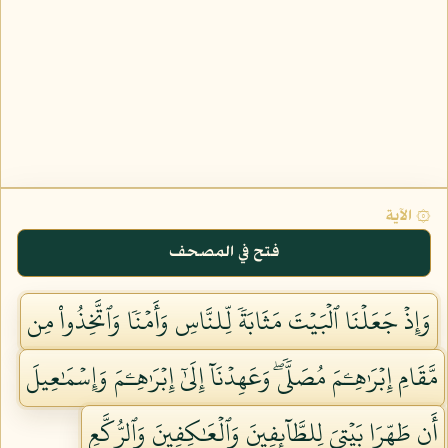
۞ الآية
فتح في المصحف
وَإِذۡ جَعَلۡنَا ٱلۡبَيۡتَ مَثَابَةٗ لِّلنَّاسِ وَأَمۡنٗا وَٱتَّخِذُواْ مِن
مَّقَامِ إِبۡرَٰهِـۧمَ مُصَلّٗىۖ وَعَهِدۡنَآ إِلَىٰٓ إِبۡرَٰهِـۧمَ وَإِسۡمَٰعِيلَ
أَن طَهِّرَا بَيۡتِيَ لِلطَّآئِفِينَ وَٱلۡعَٰكِفِينَ وَٱلرُّكَّعِ