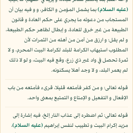
(عليه السلام)
بما يشمل المؤمن و الكافر، و و فيه بيان أن
المستجاب من دعوته ما يجري على حكم العادة و قانون
الطبيعة من غير خرق للعادة، و إبطال لظاهر حكم الطبيعة،
و لم يقل: و ارزق من آمن من أهله من الثمرات لأن
المطلوب استيهاب الكرامة للبلد لكرامة البيت المحرم، و لا
ثمرة تحصل في واد غير ذي زرع، وقع فيه البيت، و لو لا ذلك
لم يعمر البلد، و لا وجد أهلا يسكنونه.
قوله تعالى: و من كفر فأمتعه قليلا، قرىء فأمتعه من باب
الإفعال و التفعيل و الإمتاع و التمتيع بمعنى واحد.
قوله تعالى: ثم اضطره إلى عذاب النار إلخ، فيه إشارة إلى
مزيد إكرام البيت و تطييب لنفس إبراهيم
(عليه السلام)
،