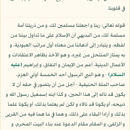
في قلوبنا.
قوله تعالى: ربنا و اجعلنا مسلمين لك، و من ذريتنا أمة
مسلمة لك، من البديهي أن الإسلام على ما تداول بيننا من
لفظه، و يتبادر إلى أذهاننا من معناه أول مراتب العبودية، و
به يمتاز المنتحل من غيره، و هو الأخذ بظاهر الاعتقادات و
الأعمال الدينية، أعم من الإيمان و النفاق، و إبراهيم
(عليه
السلام)
- و هو النبي الرسول أحد الخمسة أولي العزم،
صاحب الملة الحنيفية - أجل من أن يتصور في حقه أن لا
يكون قد ناله إلى هذا الحين، و كذا ابنه إسمعيل رسول الله و
ذبيحه، أو يكونا قد نالاه و لكن لم يعلما بذلك، أو يكونا علما
بذلك و أرادا البقاء على ذلك، و هما في ما هما فيه من القربى
و الزلفى، و المقام مقام الدعوة عند بناء البيت المحرم، و