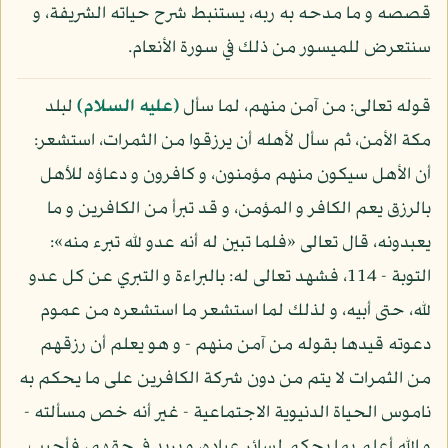
قصصه و ما مدحه به ربه، يستنبط شرح حياته الشريفة، و
سنتعرض للميسور من ذلك في سورة الأنعام.
قوله تعالى: من آمن منهم، لما سأل
(عليه السلام)
لبلد
مكة الأمن، ثم سأل لأهله أن يرزقوا من الثمرات، استشعر:
أن الأهل سيكون منهم مؤمنون، و كافرون و دعاؤه للأهل
بالرزق يعم الكافر و المؤمن، و قد تبرأ من الكافرين و ما
يعبدونه، قال تعالى «فلما تبين له أنه عدو لله تبرء منه»:
التوبة - 114، فشهد تعالى له: بالبراءة و التبري عن كل عدو
لله، حتى أبيه، و لذلك لما استشعر ما استشعره من عموم
دعوته قيدها بقوله من آمن منهم - و هو يعلم أن رزقهم
من الثمرات لا يتم من دون شركة الكافرين على ما يحكم به
ناموس الحياة الدنيوية الاجتماعية - غير أنه خص مسألته -
و الله أعلم بما يحكم لسائر عباده، و يريد في حقهم، فأجيب