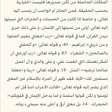
الملكات الحاصلة من تكرر صدورها فليست اختيارية
بحسب الحقيقة، فمن الجائز أو الواجب أن ينسب إليه
تعالى، و خاصة إذا كانت من الحسنات و الخيرات التي نسبتها
إليه تعالى، أولى من نسبتها إلى الإنسان، و على ذلك جرى
ديدن القرآن، كما في قوله تعالى: «رب اجعلني مقيم الصلوة
و من ذريتي»: إبراهيم - 40، و قوله تعالى: «و ألحقني
بالصالحين»: الشعراء - 83، و قوله تعالى: «رب أوزعني أن
أشكر نعمتك التي أنعمت علي، و على والدي و أن أعمل
صالحا ترضيه»: النمل - 18، و قوله تعالى: «ربنا و اجعلنا
مسلمين لك» الآية، فقد ظهر أن المراد بالإسلام غير المعنى
الذي يشير إليه قوله تعالى: «قالت الأعراب آمنا قل لم
تؤمنوا و لكن قولوا أسلمنا و لما يدخل الإيمان في قلوبكم»:
الحجرات - 14، بل معنى أرقى و أعلى منه سيجيء بيانه.