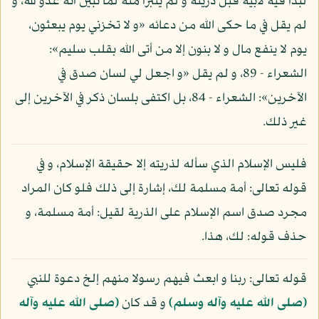
لبدأ فيه لأبيه قبل ذريته و لم يتبرأ منه لما تبين أنه عدو لله، و
لم يقل في ما حكى الله من دعائه «و لا تخزني يوم يبعثون،
يوم لا ينفع مال و لا بنون إلا من أتى الله بقلب سليم»:
الشعراء - 89، و لم يقل «و اجعل لي لسان صدق في
الآخرين»: الشعراء - 84، بل اكتفى بلسان ذكر في الآخرين إلى
غير ذلك.
فليس الإسلام الذي سأله لذريته إلا حقيقة الإسلام، و في
قوله تعالى: أمة مسلمة لك، إشارة إلى ذلك فلو كان المراد
مجرد صدق اسم الإسلام على الذرية لقيل: أمة مسلمة، و
حذف قوله: لك، هذا.
قوله تعالى: ربنا و ابعث فيهم رسولا منهم إلخ دعوة للنبي
(صلى الله عليه وآله وسلم)
و قد كان
(صلى الله عليه وآله