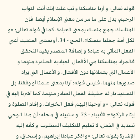
قوله تعالى: و أرنا مناسكنا و تب علينا إنك أنت التواب
الرحيم، يدل على ما مر من معنى الإسلام أيضا، فإن
المناسك جمع منسك بمعنى العبادة، كما في قوله تعالى: «و
لكل أمة جعلنا منسكا»: الحج - 34، أو بمعنى المتعبد، أعني
الفعل المأتي به عبادة و إضافة المصدر يفيد التحقق،
فالمراد بمناسكنا هي الأفعال العبادية الصادرة منهما و
الأعمال التي يعملانها دون الأفعال، و الأعمال التي يراد
صدورها منهما، فليس قوله: أرنا بمعنى علمنا أو وفقنا، بل
التسديد بآرائه حقيقة الفعل الصادر منهما، كما أشرنا إليه في
قوله تعالى: «و أوحينا إليهم فعل الخيرات، و إقام الصلوة و
إيتاء الزكوة»: الأنبياء - 73، و سنبينه في محله: أن هذا الوحي
تسديد في الفعل، لا تعليم للتكليف المطلوب، و كأنه إليه
الإشارة بقوله تعالى: «و اذكر عبادنا إبراهيم، و إسحاق، و