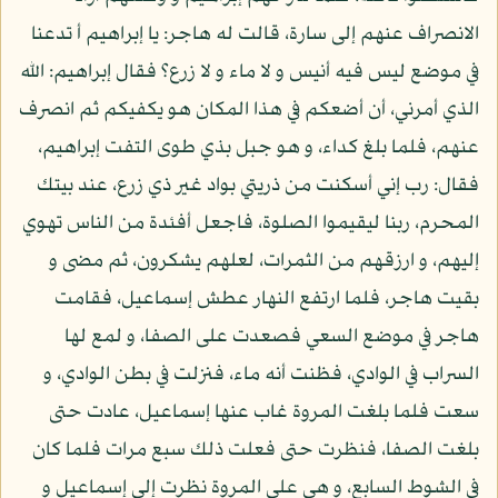
الانصراف عنهم إلى سارة، قالت له هاجر: يا إبراهيم أ تدعنا
في موضع ليس فيه أنيس و لا ماء و لا زرع؟ فقال إبراهيم: الله
الذي أمرني، أن أضعكم في هذا المكان هو يكفيكم ثم انصرف
عنهم، فلما بلغ كداء، و هو جبل بذي طوى التفت إبراهيم،
فقال: رب إني أسكنت من ذريتي بواد غير ذي زرع، عند بيتك
المحرم، ربنا ليقيموا الصلوة، فاجعل أفئدة من الناس تهوي
إليهم، و ارزقهم من الثمرات، لعلهم يشكرون، ثم مضى و
بقيت هاجر، فلما ارتفع النهار عطش إسماعيل، فقامت
هاجر في موضع السعي فصعدت على الصفا، و لمع لها
السراب في الوادي، فظنت أنه ماء، فنزلت في بطن الوادي، و
سعت فلما بلغت المروة غاب عنها إسماعيل، عادت حتى
بلغت الصفا، فنظرت حتى فعلت ذلك سبع مرات فلما كان
في الشوط السابع، و هي على المروة نظرت إلى إسماعيل و