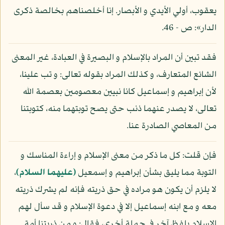
يعقوب، أولي الأيدي و الأبصار. إنا أخلصناهم بخالصة ذكرى
الدار»: ص - 46.
فقد تبين أن المراد بالإسلام و البصيرة في العبادة، غير المعنى
الشائع المتعارف، و كذلك المراد بقوله تعالى: و تب علينا،
لأن إبراهيم و إسماعيل كانا نبيين معصومين بعصمة الله
تعالى، لا يصدر عنهما ذنب حتى يصح توبتهما منه، كتوبتنا
من المعاصي الصادرة عنا.
فإن قلت: كل ما ذكر من معنى الإسلام و إراءة المناسك و
التوبة مما يليق بشأن إبراهيم و إسمعيل
(عليهما السلام)
،
لا يلزم أن يكون هو مراده في حق ذريته فإنه لم يشرك ذريته
معه و مع ابنه إسماعيل إلا في دعوة الإسلام و قد سأل لهم
الإسلام بلفظ آخر في جملة أخرى، فقال: و من ذريتنا أمة