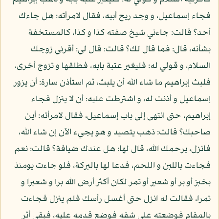
فجاء إسماعيل، و وجد ريح أبيه، فقال لامرأته: هل جاءك
أحد؟ قالت: جاءني شيخ صفته كذا و كذا، كالمستخفة
بشأنه، قال: فما قال لك؟ قالت: قال لي: أقرئي زوجك
السلام، و قولي له: فليغير عتبة بابه، فطلقها و تزوج أخرى،
فلبث إبراهيم ما شاء الله أن يلبث، ثم استأذن سارة: أن يزور
إسماعيل و أذنت له، و اشترطت عليه: أن لا ينزل فجاء
إبراهيم، حتى انتهى إلى باب إسماعيل، فقال لامرأته: أين
صاحبك؟ قالت: ذهب يتصيد و هو يجيء الآن إن شاء الله،
فانزل، يرحمك الله، قال لها: هل عندك ضيافة؟ قالت: نعم
فجاءت باللبن و اللحم، فدعا لها بالبركة، فلو جاءت يومئذ
بخبز أو بر أو شعير أو تمر لكان أكثر أرض الله برا و شعيرا و
تمرا، فقالت له انزل حتى أغسل رأسك فلم ينزل فجاءت
بالمقام فوضعته على شقه فوضع قدمه عليه، فبقي أثر