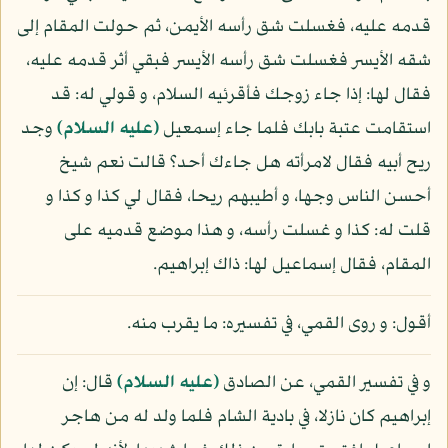
قدمه عليه، فغسلت شق رأسه الأيمن، ثم حولت المقام إلى
شقه الأيسر فغسلت شق رأسه الأيسر فبقي أثر قدمه عليه،
فقال لها: إذا جاء زوجك فأقرئيه السلام، و قولي له: قد
استقامت عتبة بابك فلما جاء إسمعيل
(عليه السلام)
وجد
ريح أبيه فقال لامرأته هل جاءك أحد؟ قالت نعم شيخ
أحسن الناس وجها، و أطيبهم ريحا، فقال لي كذا و كذا و
قلت له: كذا و غسلت رأسه، و هذا موضع قدميه على
المقام، فقال إسماعيل لها: ذاك إبراهيم.
أقول: و روى القمي، في تفسيره: ما يقرب منه.
و في تفسير القمي، عن الصادق
(عليه السلام)
قال: إن
إبراهيم كان نازلا، في بادية الشام فلما ولد له من هاجر