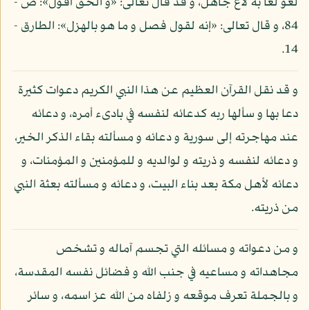
لغو لغا به لاغ جاهل، و قد قال تعالى: «و الحق أقول»: ص -
84، و قال تعالى: «إنه لقول فصل و ما هو بالهزل»: الطارق -
14.
و قد نقل القرآن العظيم عن هذا النبي الكريم دعوات كثيرة
دعا بها و سألها ربه كدعائه لنفسه في بادىء أمره، و دعائه
عند مهاجرته إلى سورية و دعائه و مسألته بقاء الذكر الخير،
و دعائه لنفسه و ذريته و لوالديه و للمؤمنين و المؤمنات، و
دعائه لأهل مكة بعد بناء البيت، و دعائه و مسألته بعثة النبي
من ذريته.
و من دعواته و مسائله التي تجسم آماله و تشخص
مجاهداته و مساعيه في جنب الله و فضائل نفسه المقدسة،
و بالجملة تعرف موقعه و زلفاه من الله عز اسمه، و سائر