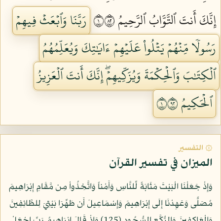
إِنَّكَ أَنتَ ٱلتَّوَّابُ ٱلرَّحِيمُ ١٢٨
رَبَّنَا وَٱبۡعَثۡ فِيهِمۡ
رَسُولٗا مِّنۡهُمۡ يَتۡلُواْ عَلَيۡهِمۡ ءَايَٰتِكَ وَيُعَلِّمُهُمُ
ٱلۡكِتَٰبَ وَٱلۡحِكۡمَةَ وَيُزَكِّيهِمۡۖ إِنَّكَ أَنتَ ٱلۡعَزِيزُ
ٱلۡحَكِيمُ ١٢٩
۞ التفسير
الميزان في تفسير القرآن
وَإِذْ جَعَلْنَا الْبَيْتَ مَثَابَةً لِّلنَّاسِ وَأَمْناً وَاتَّخِذُواْ مِن مَّقَامِ إِبْرَاهِيمَ
مُصَلًّى وَعَهِدْنَا إِلَى إِبْرَاهِيمَ وَإِسْمَاعِيلَ أَن طَهِّرَا بَيْتِيَ لِلطَّائِفِينَ
وَالْعَاكِفِينَ وَالرُّكَّعِ السُّجُودِ (125) وَإِذْ قَالَ إِبْرَاهِيمُ رَبِّ اجْعَلْ