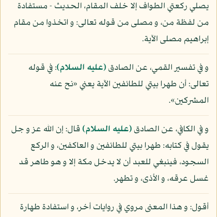
يصلي ركعتي الطواف إلا خلف المقام، الحديث - مستفادة
من لفظة من، و مصلى من قوله تعالى: و اتخذوا من مقام
إبراهيم مصلى الآية.
و في تفسير القمي، عن الصادق
(عليه السلام)
: في قوله
تعالى: أن طهرا بيتي للطائفين الآية يعني «نح عنه
المشركين».
و في الكافي، عن الصادق
(عليه السلام)
قال: إن الله عز و جل
يقول في كتابه: طهرا بيتي للطائفين و العاكفين، و الركع
السجود، فينبغي للعبد أن لا يدخل مكة إلا و هو طاهر قد
غسل عرقه، و الأذى، و تطهر.
أقول: و هذا المعنى مروي في روايات أخر، و استفادة طهارة