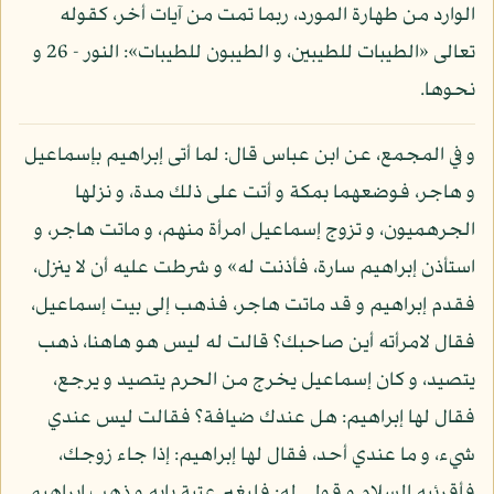
الوارد من طهارة المورد، ربما تمت من آيات أخر، كقوله
تعالى «الطيبات للطيبين، و الطيبون للطيبات»: النور - 26 و
نحوها.
و في المجمع، عن ابن عباس قال: لما أتى إبراهيم بإسماعيل
و هاجر، فوضعهما بمكة و أتت على ذلك مدة، و نزلها
الجرهميون، و تزوج إسماعيل امرأة منهم، و ماتت هاجر، و
استأذن إبراهيم سارة، فأذنت له» و شرطت عليه أن لا ينزل،
فقدم إبراهيم و قد ماتت هاجر، فذهب إلى بيت إسماعيل،
فقال لامرأته أين صاحبك؟ قالت له ليس هو هاهنا، ذهب
يتصيد، و كان إسماعيل يخرج من الحرم يتصيد و يرجع،
فقال لها إبراهيم: هل عندك ضيافة؟ فقالت ليس عندي
شيء، و ما عندي أحد، فقال لها إبراهيم: إذا جاء زوجك،
فأقرئيه السلام و قولي له: فليغير عتبة بابه و ذهب إبراهيم