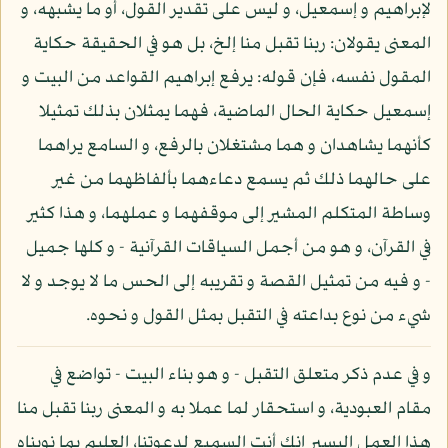
لإبراهيم و إسمعيل، و ليس على تقدير القول، أو ما يشبهه، و
المعنى يقولان: ربنا تقبل منا إلخ، بل هو في الحقيقة حكاية
المقول نفسه، فإن قوله: يرفع إبراهيم القواعد من البيت و
إسمعيل حكاية الحال الماضية، فهما يمثلان بذلك تمثيلا
كأنهما يشاهدان و هما مشتغلان بالرفع، و السامع يراهما
على حالهما ذلك ثم يسمع دعاءهما بألفاظهما من غير
وساطة المتكلم المشير إلى موقفهما و عملهما، و هذا كثير
في القرآن، و هو من أجمل السياقات القرآنية - و كلها جميل
- و فيه من تمثيل القصة و تقريبه إلى الحس ما لا يوجد و لا
شيء من نوع بداعته في التقبل بمثل القول و نحوه.
و في عدم ذكر متعلق التقبل - و هو بناء البيت - تواضع في
مقام العبودية، و استحقار لما عملا به و المعنى ربنا تقبل منا
هذا العمل اليسير إنك أنت السميع لدعوتنا، العليم بما نويناه