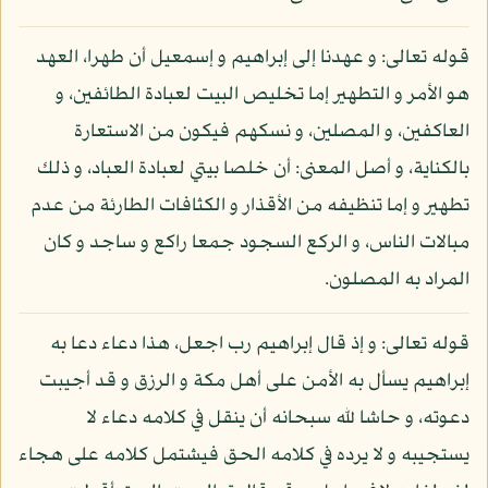
قوله تعالى: و عهدنا إلى إبراهيم و إسمعيل أن طهرا، العهد
هو الأمر و التطهير إما تخليص البيت لعبادة الطائفين، و
العاكفين، و المصلين، و نسكهم فيكون من الاستعارة
بالكناية، و أصل المعنى: أن خلصا بيتي لعبادة العباد، و ذلك
تطهير و إما تنظيفه من الأقذار و الكثافات الطارئة من عدم
مبالات الناس، و الركع السجود جمعا راكع و ساجد و كان
المراد به المصلون.
قوله تعالى: و إذ قال إبراهيم رب اجعل، هذا دعاء دعا به
إبراهيم يسأل به الأمن على أهل مكة و الرزق و قد أجيبت
دعوته، و حاشا لله سبحانه أن ينقل في كلامه دعاء لا
يستجيبه و لا يرده في كلامه الحق فيشتمل كلامه على هجاء