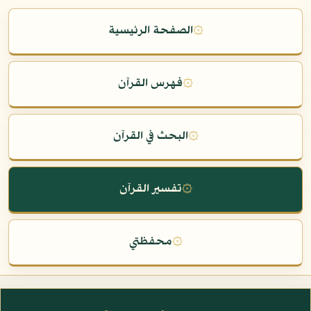
۞
الصفحة الرئيسية
۞
فهرس القرآن
۞
البحث في القرآن
۞
تفسير القرآن
۞
محفظتي