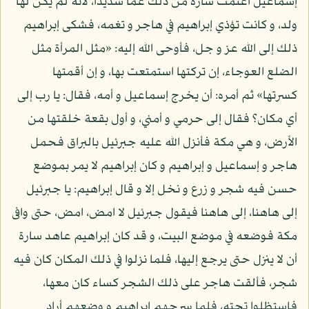
إسماعيل اغتمت سارة من ذلك غما شديدا، لأنه لم يكن لها
ولد، و كانت تؤذي إبراهيم في هاجر و تغمه، فشكى إبراهيم
ذلك إلى الله عز و جل، فأوحى الله إليه: «مثل المرأة مثل
الضلع العوجاء، إن تركتها استمتعت بها، و إن أقمتها
كسرتها» ثم أمره: أن يخرج إسماعيل و أمه، فقال: يا رب إلى
أي مكان؟ فقال إلى حرمي و أمني، و أول بقعة خلقتها من
الأرض، و هي مكة فأنزل الله عليه جبرئيل بالبراق فحمل
هاجر و إسماعيل و إبراهيم و كان إبراهيم لا يمر بموضع
حسن فيه شجر و زرع و نخل إلا و قال إبراهيم: يا جبرئيل
إلى هاهنا، إلى هاهنا فيقول جبرئيل لا امض، امض، حتى وافى
مكة فوضعه في موضع البيت، و قد كان إبراهيم عاهد سارة
أن لا ينزل حتى يرجع إليها، فلما نزلوا في ذلك المكان كان فيه
شجر، فألقت هاجر على ذلك الشجر كساء كان معها،
فاستظلوا تحته، فلما سرحهم إبراهيم و وضعهم أراد