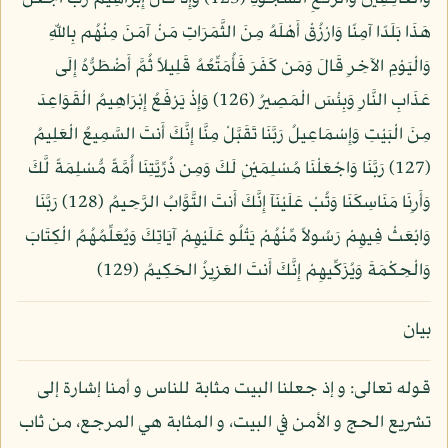
هَذَا بَلَدًا آمِنًا وَارْزُقْ أَهْلَهُ مِنَ الثَّمَرَاتِ مَنْ آمَنَ مِنْهُم بِاللّهِ
وَالْيَوْمِ الآخِرِ قَالَ وَمَن كَفَرَ فَأُمَتِّعُهُ قَلِيلاً ثُمَّ أَضْطَرُّهُ إِلَى
عَذَابِ النَّارِ وَبِئْسَ الْمَصِيرُ (126) وَإِذْ يَرْفَعُ إِبْرَاهِيمُ الْقَوَاعِدَ
مِنَ الْبَيْتِ وَإِسْمَاعِيلُ رَبَّنَا تَقَبَّلْ مِنَّا إِنَّكَ أَنتَ السَّمِيعُ الْعَلِيمُ
(127) رَبَّنَا وَاجْعَلْنَا مُسْلِمَيْنِ لَكَ وَمِن ذُرِّيَّتِنَا أُمَّةً مُّسْلِمَةً لَّكَ
وَأَرِنَا مَنَاسِكَنَا وَتُبْ عَلَيْنَآ إِنَّكَ أَنتَ التَّوَّابُ الرَّحِيمُ (128) رَبَّنَا
وَابْعَثْ فِيهِمْ رَسُولاً مِّنْهُمْ يَتْلُو عَلَيْهِمْ آيَاتِكَ وَيُعَلِّمُهُمُ الْكِتَابَ
وَالْحِكْمَةَ وَيُزَكِّيهِمْ إِنَّكَ أَنتَ العَزِيزُ الحَكِيمُ (129)
بيان
قوله تعالى: و إذ جعلنا البيت مثابة للناس و أمنا إشارة إلى
تشريع الحج و الأمن في البيت، و المثابة هي المرجع، من ثاب