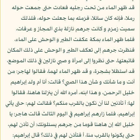
قد ظهر الماء من تحت رجليه فعادت حتى جمعت حوله
رملا، فإنه كان سائلا، فزمته بما جعلت حوله، فلذلك
سميت زمزم و كانت جرهم نازلة بذي المجاز و عرفات،
فلما ظهر الماء بمكة عكفت الطير و الوحش على الماء،
فنظرت جرهم إلى تعكف الطير و الوحش على ذلك المكان
فاتبعتها، حتى نظروا إلى امرأة و صبي نازلين في ذلك الموضع،
قد استظلا بشجرة، و قد ظهر الماء لهما، فقالوا لهاجر: من
أنت و ما شأنك و شأن هذا الصبي؟ قالت: أنا أم ولد إبراهيم
خليل الرحمن، و هذا ابنه، أمره الله أن ينزلنا هاهنا، فقالوا
لها: أ تأذنين لنا أن نكون بالقرب منكم؟ فقالت لهم: حتى يأتي
إبراهيم، فلما زارهم إبراهيم في اليوم الثالث قالت هاجر: يا
خليل الله إن هاهنا قوما من جرهم يسئلونك: أن تأذن لهم،
حتى يكونوا بالقرب منا، أ فتأذن لهم في ذلك؟ قال إبراهيم: