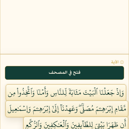
۞ الآية
فتح في المصحف
وَإِذۡ جَعَلۡنَا ٱلۡبَيۡتَ مَثَابَةٗ لِّلنَّاسِ وَأَمۡنٗا وَٱتَّخِذُواْ مِن
مَّقَامِ إِبۡرَٰهِـۧمَ مُصَلّٗىۖ وَعَهِدۡنَآ إِلَىٰٓ إِبۡرَٰهِـۧمَ وَإِسۡمَٰعِيلَ
أَن طَهِّرَا بَيۡتِيَ لِلطَّآئِفِينَ وَٱلۡعَٰكِفِينَ وَٱلرُّكَّعِ