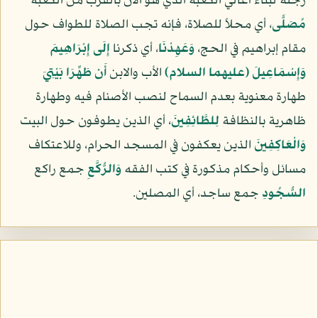
رجله لبناء أعالي الكعبة الذي هو الآن بالقرب من الكعبة
مُصَلًّى
، أي محلاً للصلاة، فإنه تجب الصلاة للطواف حول
مقام إبراهيم في الحج،
وَعَهِدْنَا
، أي ذكرنا
إِلَى إِبْرَاهِيمَ
وَإِسْمَاعِيلَ
(عليهما السلام)
الأب والابن
أَن طَهِّرَا بَيْتِيَ
طهارة معنوية بعدم السماح لنصب الأصنام فيه وطهارة
ظاهرية بالنظافة
لِلطَّائِفِينَ
، أي الذين يطوفون حول البيت
وَالْعَاكِفِينَ
الذين يعكفون في المسجد الحرام، وللاعتكاف
مسائل وأحكام مذكورة في كتب الفقه
وَالرُّكَّعِ
جمع راكع
السُّجُودِ
جمع ساجد، أي المصلين.