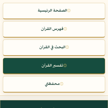
۞
الصفحة الرئيسية
۞
فهرس القرآن
۞
البحث في القرآن
۞
تفسير القرآن
۞
محفظتي