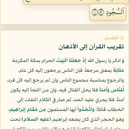
ٱلسُّجُودِ ١٢٥
۞ التفسير
تقريب القرآن إلى الأذهان
وَ
اذكر يا رسول الله
إِذْ جَعَلْنَا الْبَيْتَ
الحرام بمكة المكرمة
مَثَابَةً
بمعنى مرجعاً، فإن الناس يرجعون إليه كل عام،
والرجوع بمناسبة مجموع الناس وإن لم يرجع إليه كل فرد،
لِّلنَّاسِ وَأَمْناً
فلا يحل القتال فيه، وإن من التجأ إليه يكون
آمناً، فلا يجري عليه الحد، ثم صار في الكلام التفات إلى
الخطاب قائلاً:
وَاتَّخِذُواْ
أيها المسلمون
مِن مَّقَامِ إِبْرَاهِيمَ
،
وهو الحجر الذي كان يضعه إبراهيم
(عليه السلام)
تحت